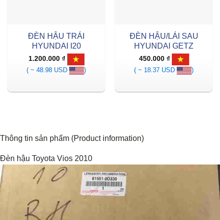
ĐÈN HẬU TRÁI
ĐÈN HẬU/LÁI SAU
HYUNDAI I20
HYUNDAI GETZ
1.200.000
₫
450.000
₫
( ~ 48.98 USD
)
( ~ 18.37 USD
)
Thông tin sản phẩm (Product information)
Đèn hậu Toyota Vios 2010