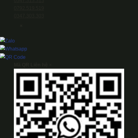
0347.313.313
0792.519.519
0347.303.303
×
Mã QR Liên hệ
×