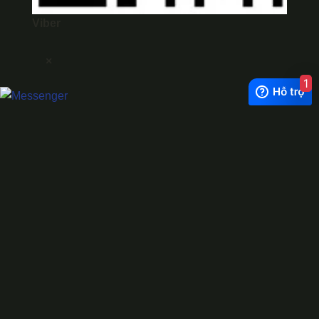
Viber
×
1
Exchange Rate
1 USD = 24.500 VNĐ