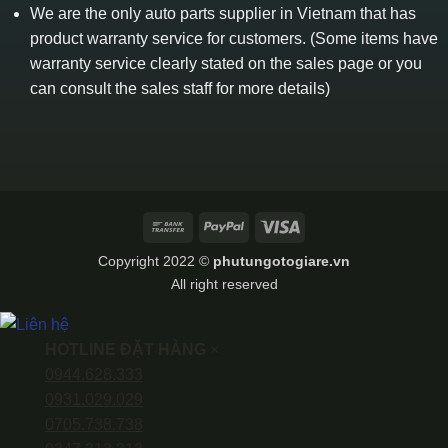
We are the only auto parts supplier in Vietnam that has
product warranty service for customers. (Some items have
warranty service clearly stated on the sales page or you
can consult the sales staff for more details)
Bank
PayPal
Visa
Transfer
Copyright 2022 ©
phutungotogiare.vn
All right reserved
HOTLINE ĐẶT HÀNG
×
0944.628.333
0931.029.029
0705.738.738