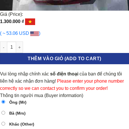
Giá (Price):
1.300.000
₫
( ~ 53.06 USD
)
Đèn hậu Toyota Vios 2010 số lượng
THÊM VÀO GIỎ (ADD TO CART)
Vui lòng nhập chính xác
số điện thoại
của bạn để chúng tôi
liên hệ xác nhận đơn hàng!
Please enter your phone number
correctly so we can contact you to confirm your order!
Thông tin người mua (Buyer information)
Ông (Mr)
Bà (Mrs)
Khác (Other)