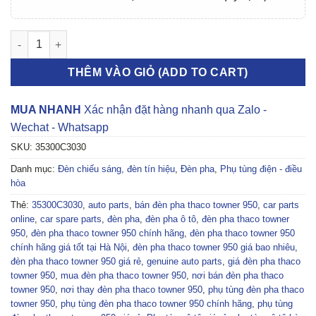
ĐÈN PHA THACO TOWNER 950 2022-2025 | 35300C3030 số lượ
THÊM VÀO GIỎ (ADD TO CART)
MUA NHANH
Xác nhận đặt hàng nhanh qua Zalo -
Wechat - Whatsapp
SKU:
35300C3030
Danh mục:
Đèn chiếu sáng, đèn tín hiệu
,
Đèn pha
,
Phụ tùng điện - điều
hòa
Thẻ:
35300C3030
,
auto parts
,
bán đèn pha thaco towner 950
,
car parts
online
,
car spare parts
,
đèn pha
,
đèn pha ô tô
,
đèn pha thaco towner
950
,
đèn pha thaco towner 950 chính hãng
,
đèn pha thaco towner 950
chính hãng giá tốt tại Hà Nội
,
đèn pha thaco towner 950 giá bao nhiêu
,
đèn pha thaco towner 950 giá rẻ
,
genuine auto parts
,
giá đèn pha thaco
towner 950
,
mua đèn pha thaco towner 950
,
nơi bán đèn pha thaco
towner 950
,
nơi thay đèn pha thaco towner 950
,
phụ tùng đèn pha thaco
towner 950
,
phụ tùng đèn pha thaco towner 950 chính hãng
,
phụ tùng