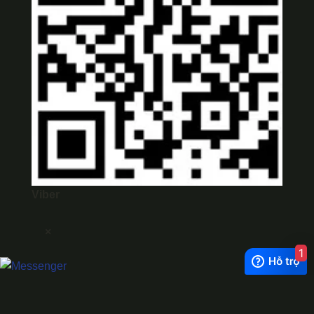
Viber
×
1