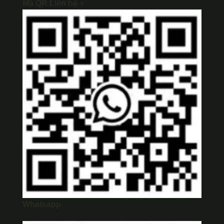
Mã QR Liên hệ
×
Whatsapp