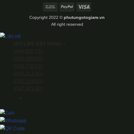
Bank
PayPal
Visa
Transfer
Copyright 2022 ©
phutungotogiare.vn
All right reserved
HOTLINE ĐẶT HÀNG
×
0944.628.333
0931.029.029
0705.738.738
0347.313.313
0792.519.519
0347.303.303
×