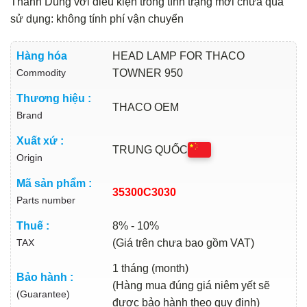
Thành Dũng với điều kiện trong tình trạng mới chưa qua
sử dụng: không tính phí vận chuyển
Hàng hóa
HEAD LAMP FOR THACO
Commodity
TOWNER 950
Thương hiệu :
THACO OEM
Brand
Xuất xứ :
TRUNG QUỐC
Origin
Mã sản phẩm :
35300C3030
Parts number
Thuế :
8% - 10%
TAX
(Giá trên chưa bao gồm VAT)
1 tháng (month)
Bảo hành :
(Hàng mua đúng giá niêm yết sẽ
(Guarantee)
được bảo hành theo quy định)