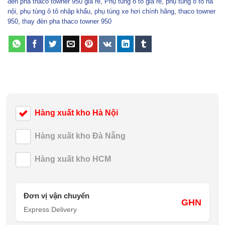
đèn pha thaco towner 950 giá rẻ
,
Phụ tùng ô tô giá rẻ
,
phụ tùng ô tô hà
nội
,
phụ tùng ô tô nhập khẩu
,
phụ tùng xe hơi chính hãng
,
thaco towner
950
,
thay đèn pha thaco towner 950
Hàng xuất kho Hà Nội
Hàng xuất kho Đà Nẵng
Hàng xuất kho HCM
Đơn vị vận chuyển
GHN
Express Delivery