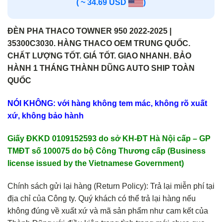
( ~ 34.69 USD
)
ĐÈN PHA THACO TOWNER 950 2022-2025 |
35300C3030. HÀNG THACO OEM TRUNG QUỐC.
CHẤT LƯỢNG TỐT. GIÁ TỐT. GIAO NHANH. BẢO
HÀNH 1 THÁNG THÀNH DŨNG AUTO SHIP TOÀN
QUỐC
NÓI KHÔNG: với hàng không tem mác, không rõ xuất
xứ, không bảo hành
Giấy ĐKKD 0109152593 do sở KH-ĐT Hà Nội cấp – GP
TMĐT số 100075 do bộ Công Thương cấp (Business
license issued by the Vietnamese Government)
Chính sách gửi lại hàng (Return Policy): Trả lại miễn phí tại
địa chỉ của Công ty. Quý khách có thể trả lại hàng nếu
không đúng về xuất xứ và mã sản phẩm như cam kết của