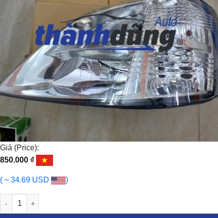
Giá (Price):
850.000
₫
( ~ 34.69 USD
)
ĐÈN PHA THACO TOWNER 950 2022-2025 | 35300C3030 số lượng