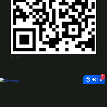
Viber
×
1
Exchange Rate