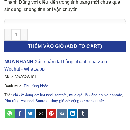
Thành Dũng với điều kiện trong tình trạng mới chưa qua
sử dụng: không tính phí vận chuyển
GIÁ ĐỠ ĐỘNG CƠ HYUNDAI SANTAFE số lượng
THÊM VÀO GIỎ (ADD TO CART)
MUA NHANH
Xác nhận đặt hàng nhanh qua Zalo -
Wechat - Whatsapp
SKU:
624052W101
Danh mục:
Phụ tùng khác
Thẻ:
giá đỡ động cơ hyundai santafe
,
mua giá đỡ động cơ xe santafe
,
Phụ tùng Hyundai Santafe
,
thay giá đỡ động cơ xe santafe