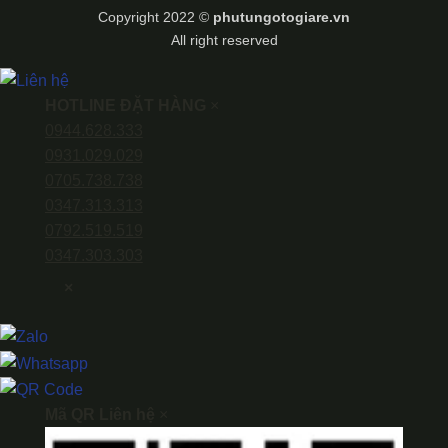
Transfer
Copyright 2022 ©
phutungotogiare.vn
All right reserved
HOTLINE ĐẶT HÀNG
×
0944.628.333
0931.029.029
0705.738.738
0347.313.313
0792.519.519
0347.303.303
×
Mã QR Liên hệ
×