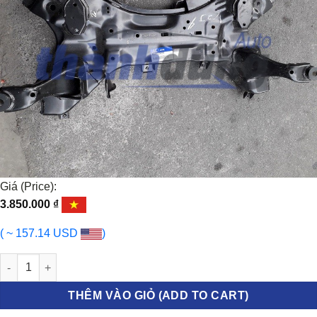
Giá (Price):
3.850.000
₫
( ~ 157.14 USD
)
GIÁ ĐỠ ĐỘNG CƠ HYUNDAI SANTAFE số lượng
THÊM VÀO GIỎ (ADD TO CART)