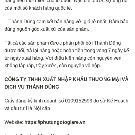
hàng trên mọi miền của tổ quốc. Đặc biệt được sự ủng hộ
của một số khách hàng quốc tế.
– Thành Dũng cam kết bán hàng với giá rẻ nhất. Đảm bảo
đúng nguồn gốc xuất xứ của sản phẩm.
Tất cả các sản phẩm được phân phối bởi Thành Dũng
được đổi, trả lại hàng hoặc hoàn tiền trong vòng 7 ngày kể
từ ngày xuất hàng. Với điều kiện hàng còn nguyên vẹn,
không lắp ráp, trầy xước, còn nguyên vỏ hộp.
CÔNG TY TNHH XUẤT NHẬP KHẨU THƯƠNG MẠI VÀ
DỊCH VỤ THÀNH DŨNG
Giấy đăng ký kinh doanh số 0109152593 do sở Kế Hoạch
và đầu tư Hà Nội cấp
Website:
https://phutungotogiare.vn