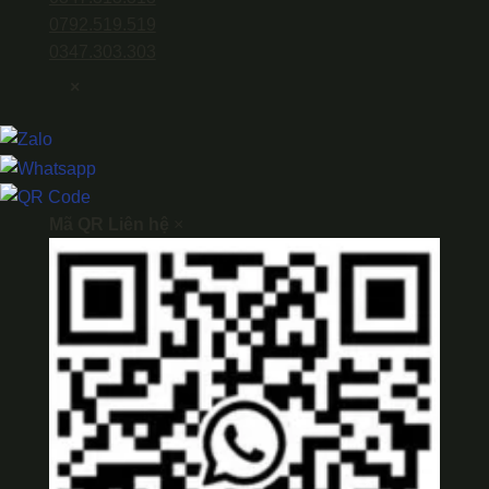
0792.519.519
0347.303.303
×
Mã QR Liên hệ
×