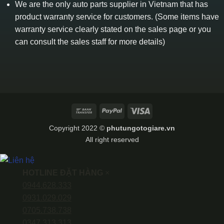
We are the only auto parts supplier in Vietnam that has
product warranty service for customers. (Some items have
warranty service clearly stated on the sales page or you
can consult the sales staff for more details)
Bank
PayPal
Visa
Transfer
Copyright 2022 ©
phutungotogiare.vn
All right reserved
HOTLINE ĐẶT HÀNG
×
0944.628.333
0931.029.029
0705.738.738
0347.313.313