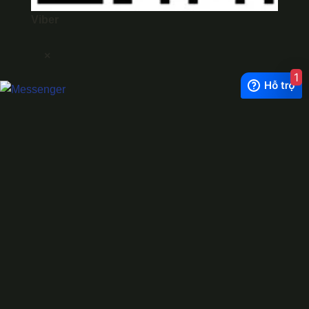
Viber
×
1
Exchange Rate
1 USD = 24.500 VNĐ