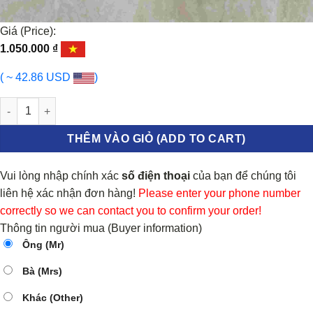
Giá (Price):
1.050.000
₫
( ~ 42.86 USD
)
GIẢM XÓC SAU FORD MONDEO 2.5 số lượng
THÊM VÀO GIỎ (ADD TO CART)
Vui lòng nhập chính xác
số điện thoại
của bạn để chúng tôi
liên hệ xác nhận đơn hàng!
Please enter your phone number
correctly so we can contact you to confirm your order!
Thông tin người mua (Buyer information)
Ông (Mr)
Bà (Mrs)
Khác (Other)