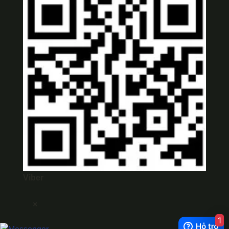
Viber
×
1