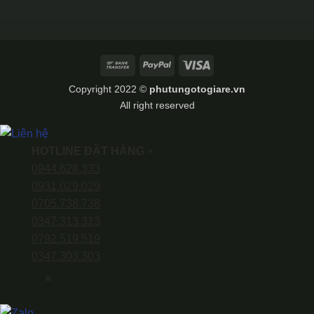
Bank
PayPal
Visa
Transfer
Copyright 2022 ©
phutungotogiare.vn
All right reserved
HOTLINE ĐẶT HÀNG
×
0944.628.333
0931.029.029
0705.738.738
0347.313.313
0792.519.519
0347.303.303
×