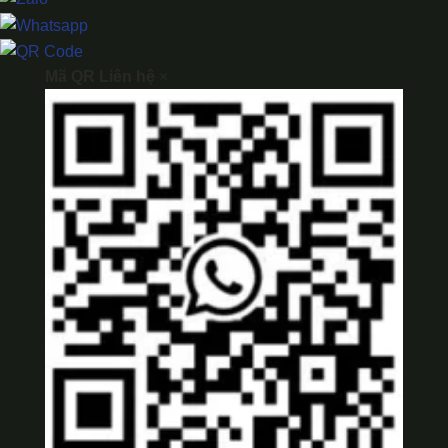
Mã QR Liên hệ
×