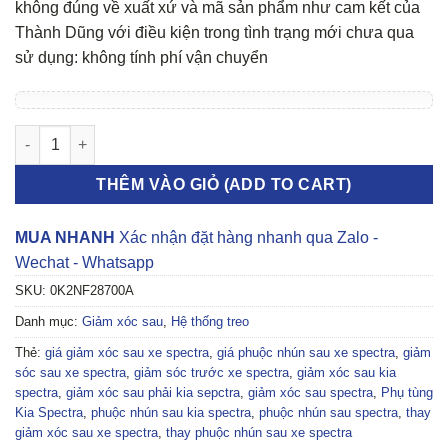
không đúng về xuất xứ và mã sản phẩm như cam kết của
Thành Dũng với điều kiện trong tình trạng mới chưa qua
sử dụng: không tính phí vận chuyển
Giảm xóc sau phải Kia Spectra số lượng
THÊM VÀO GIỎ (ADD TO CART)
MUA NHANH
Xác nhận đặt hàng nhanh qua Zalo -
Wechat - Whatsapp
SKU:
0K2NF28700A
Danh mục:
Giảm xóc sau
,
Hệ thống treo
Thẻ:
giá giảm xóc sau xe spectra
,
giá phuộc nhún sau xe spectra
,
giảm
sóc sau xe spectra
,
giảm sóc trước xe spectra
,
giảm xóc sau kia
spectra
,
giảm xóc sau phải kia sepctra
,
giảm xóc sau spectra
,
Phụ tùng
Kia Spectra
,
phuộc nhún sau kia spectra
,
phuộc nhún sau spectra
,
thay
giảm xóc sau xe spectra
,
thay phuộc nhún sau xe spectra