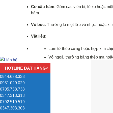
Cơ cấu hãm:
Gồm các viên bi, lò xo hoặc một
hãm.
Vỏ bọc:
Thường là một lớp vỏ nhựa hoặc kim
Vật liệu:
Làm từ thép cứng hoặc hợp kim chị
Vỏ ngoài thường bằng thép mạ hoặc
HOTLINE ĐẶT HÀNG
×
0944.628.333
0931.029.029
0705.738.738
0347.313.313
0792.519.519
0347.303.303