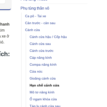
Phụ tùng thân vỏ
Ca pô - Tai xe
Cản trước - cản sau
Thanh
Cánh cửa
kim
a xe ở
Cánh cửa hậu / Cốp hậu
ió.
Cánh cửa sau
Cánh cửa trước
ích:
Cáp nâng kính
Compa nâng kính
Cửa nóc
Gioăng cánh cửa
Hạn chế cánh cửa
Mô tơ nâng kính
Ổ ngạm khóa cửa
Táp ly cánh cửa sau