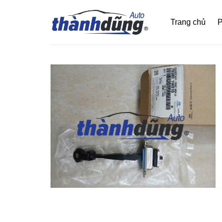
Bỏ
qua
Trang chủ
P
nội
dung