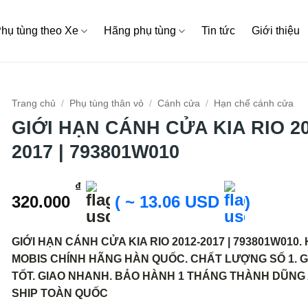
hụ tùng theo Xe
Hãng phụ tùng
Tin tức
Giới thiệu
Trang chủ
/
Phụ tùng thân vỏ
/
Cánh cửa
/
Hạn chế cánh cửa
GIỚI HẠN CÁNH CỬA KIA RIO 20
2017 | 793801W010
₫
320.000
( ~ 13.06 USD
)
GIỚI HẠN CÁNH CỬA KIA RIO 2012-2017 | 793801W010.
MOBIS CHÍNH HÃNG HÀN QUỐC. CHẤT LƯỢNG SỐ 1. G
TỐT. GIAO NHANH. BẢO HÀNH 1 THÁNG THÀNH DŨNG
SHIP TOÀN QUỐC