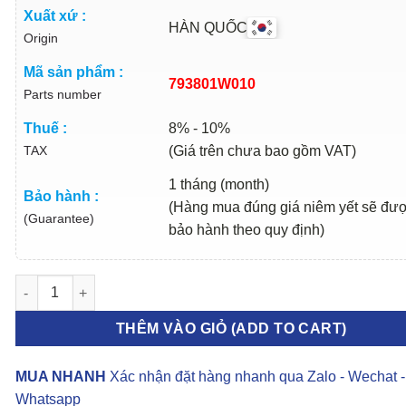
Xuất xứ :
HÀN QUỐC
Origin
Mã sản phẩm :
793801W010
Parts number
Thuế :
8% - 10%
TAX
(Giá trên chưa bao gồm VAT)
1 tháng (month)
Bảo hành :
(Hàng mua đúng giá niêm yết sẽ đư
(Guarantee)
bảo hành theo quy định)
GIỚI HẠN CÁNH CỬA KIA RIO 2012-2017 | 793801W010 số lượn
THÊM VÀO GIỎ (ADD TO CART)
MUA NHANH
Xác nhận đặt hàng nhanh qua Zalo - Wechat -
Whatsapp