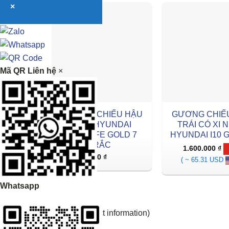
×
Mã QR Liên hệ
×
GƯƠNG CHIẾU HẬU
GƯƠNG CHIẾ
TRÁI HYUNDAI
TRÁI CÓ XI 
SANTAFE GOLD 7
HYUNDAI I10
RẮC
1.600.000
₫
0
₫
( ~ 65.31 USD
Whatsapp
Thông tin sản phẩm (Product information)