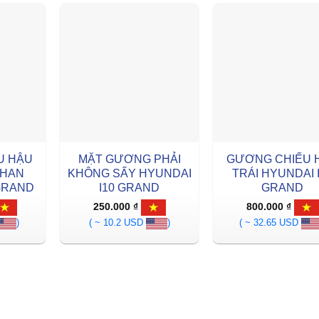
U HẬU
MẶT GƯƠNG PHẢI
GƯƠNG CHIẾU 
NHAN
KHÔNG SẤY HYUNDAI
TRÁI HYUNDAI 
 GRAND
I10 GRAND
GRAND
250.000
₫
800.000
₫
)
( ~ 10.2 USD
)
( ~ 32.65 USD