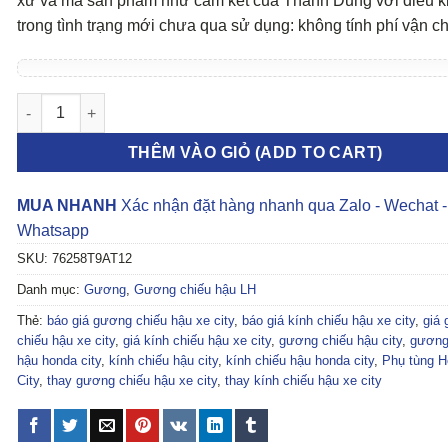
xứ và mã sản phẩm như cam kết của Thành Dũng với điều k
trong tình trạng mới chưa qua sử dụng: không tính phí vận c
Gương chiếu hậu Honda City 2016 số lượng
THÊM VÀO GIỎ (ADD TO CART)
MUA NHANH
Xác nhận đặt hàng nhanh qua Zalo - Wechat -
Whatsapp
SKU:
76258T9AT12
Danh mục:
Gương
,
Gương chiếu hậu LH
Thẻ:
báo giá gương chiếu hậu xe city
,
báo giá kính chiếu hậu xe city
,
giá
chiếu hậu xe city
,
giá kính chiếu hậu xe city
,
gương chiếu hậu city
,
gương
hậu honda city
,
kính chiếu hậu city
,
kính chiếu hậu honda city
,
Phụ tùng H
City
,
thay gương chiếu hậu xe city
,
thay kính chiếu hậu xe city