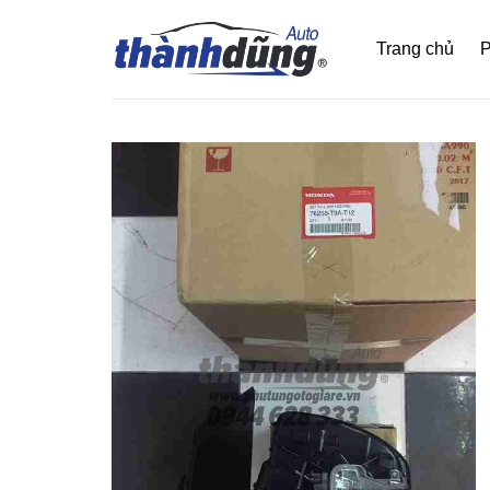
Bỏ
qua
Trang chủ
P
nội
dung