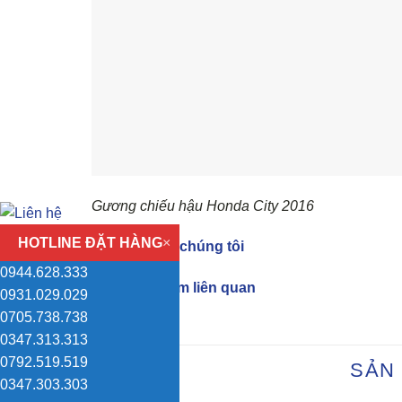
Gương chiếu hậu Honda City 2016
HOTLINE ĐẶT HÀNG
×
Biết thêm về chúng tôi
0944.628.333
Các sản phẩm liên quan
0931.029.029
0705.738.738
0347.313.313
0792.519.519
SẢN
0347.303.303