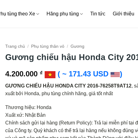
hụ tùng theo Xe
Hãng phụ tùng
Tin tức
Giới thiệu
Trang chủ
/
Phụ tùng thân vỏ
/
Gương
Gương chiếu hậu Honda City 20
4.200.000
( ~ 171.43 USD
)
₫
GƯƠNG CHIẾU HẬU HONDA CITY 2016-76258T9AT12
, s
xuất bởi Honda, phụ tùng chính hãng, giá tốt nhất
Thương hiệu: Honda
Xuất xứ: Nhật Bản
Chính sách gửi lại hàng (Return Policy): Trả lại miễn phí tại đ
của Công ty. Quý khách có thể trả lại hàng nếu không đúng v