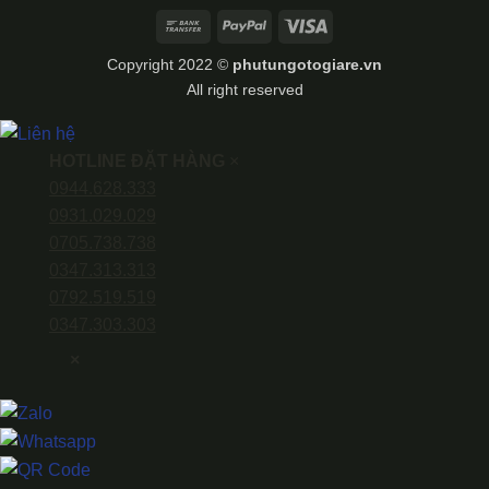
Bank
PayPal
Visa
Transfer
Copyright 2022 ©
phutungotogiare.vn
All right reserved
HOTLINE ĐẶT HÀNG
×
0944.628.333
0931.029.029
0705.738.738
0347.313.313
0792.519.519
0347.303.303
×