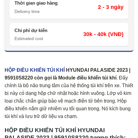
Thời gian giao hàng
2 - 3 ngày
Delivery time
Chi phí dự kiến
30k - 40k (VNĐ)
Estimated cost
HỘP ĐIỀU KHIỂN TÚI KHÍ
HYUNDAI PALASIDE 2023 |
95910S8220
còn gọi là
Module điều khiển túi khí
. Đây
chính là bộ não trung tâm của hệ thống túi khí trên xe. Thiết
bị này có dạng hộp chữ nhật hoặc hình vuông. Lớp vỏ kim
loại chắc chắn giúp bảo vệ mạch điện tử bên trong. Hộp
điều khiển nắm giữ nhiệm vụ tối quan trọng. Nó kích bung
túi khí và lưu trữ dữ liệu va chạm.
HỘP ĐIỀU KHIỂN TÚI KHÍ HYUNDAI
PALASIDE 2023 | 95910S8220 tương thích: