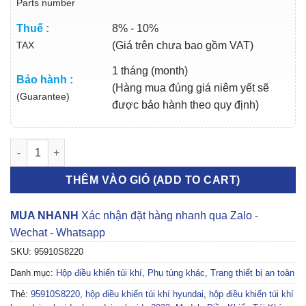
Parts number
Thuế :
8% - 10%
TAX
(Giá trên chưa bao gồm VAT)
1 tháng (month)
Bảo hành :
(Hàng mua đúng giá niêm yết sẽ
(Guarantee)
được bảo hành theo quy định)
HỘP ĐIỀU KHIỂN TÚI KHÍ HYUNDAI PALASIDE 2023 | 95910S822
THÊM VÀO GIỎ (ADD TO CART)
MUA NHANH
Xác nhận đặt hàng nhanh qua Zalo -
Wechat - Whatsapp
SKU:
95910S8220
Danh mục:
Hộp điều khiển túi khí
,
Phụ tùng khác
,
Trang thiết bị an toàn
Thẻ:
95910S8220
,
hộp điều khiển túi khí hyundai
,
hộp điều khiển túi khí