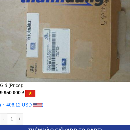
Giá (Price):
9.950.000
₫
( ~ 406.12 USD
)
HỘP ĐIỀU KHIỂN TÚI KHÍ HYUNDAI PALASIDE 2023 | 95910S8220 