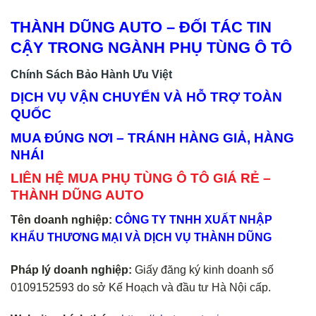
THÀNH DŨNG AUTO – ĐỐI TÁC TIN
CẬY TRONG NGÀNH PHỤ TÙNG Ô TÔ
Chính Sách Bảo Hành Ưu Việt
DỊCH VỤ VẬN CHUYỂN VÀ HỖ TRỢ TOÀN
QUỐC
MUA ĐÚNG NƠI – TRÁNH HÀNG GIẢ, HÀNG
NHÁI
LIÊN HỆ MUA PHỤ TÙNG Ô TÔ GIÁ RẺ –
THÀNH DŨNG AUTO
Tên doanh nghiệp:
CÔNG TY TNHH XUẤT NHẬP
KHẨU THƯƠNG MẠI VÀ DỊCH VỤ THÀNH DŨNG
Pháp lý doanh nghiệp:
Giấy đăng ký kinh doanh số
0109152593 do sở Kế Hoạch và đầu tư Hà Nội cấp.