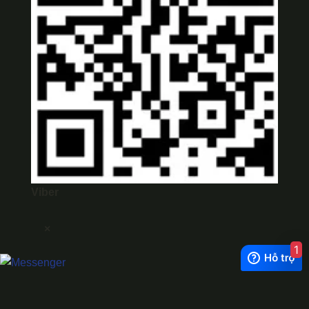
Viber
×
1