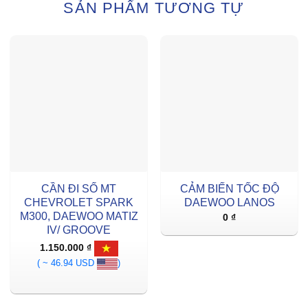
SẢN PHẨM TƯƠNG TỰ
CẦN ĐI SỐ MT
CẢM BIẾN TỐC ĐỘ
CHEVROLET SPARK
DAEWOO LANOS
M300, DAEWOO MATIZ
0
₫
IV/ GROOVE
1.150.000
₫
( ~ 46.94 USD
)