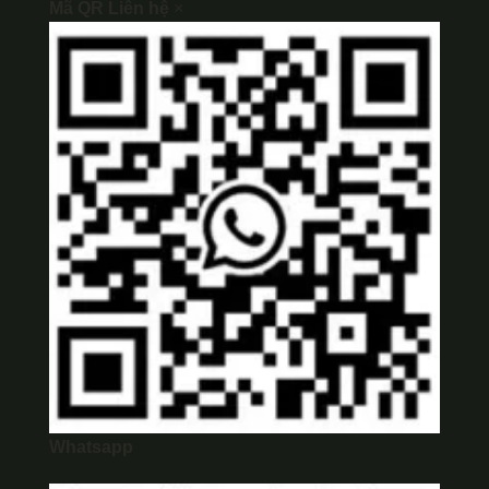
Mã QR Liên hệ
×
Whatsapp