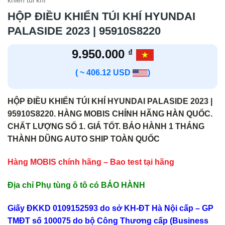
khiển túi khí
HỘP ĐIỀU KHIỂN TÚI KHÍ HYUNDAI
PALASIDE 2023 | 95910S8220
9.950.000
₫
( ~ 406.12 USD
)
HỘP ĐIỀU KHIỂN TÚI KHÍ HYUNDAI PALASIDE 2023 |
95910S8220. HÀNG MOBIS CHÍNH HÃNG HÀN QUỐC.
CHẤT LƯỢNG SỐ 1. GIÁ TỐT. BẢO HÀNH 1 THÁNG
THÀNH DŨNG AUTO SHIP TOÀN QUỐC
Hàng MOBIS chính hãng – Bao test tại hãng
Địa chỉ Phụ tùng ô tô có BẢO HÀNH
Giấy ĐKKD 0109152593 do sở KH-ĐT Hà Nội cấp – GP
TMĐT số 100075 do bộ Công Thương cấp (Business