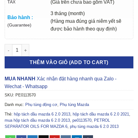
TAX
(Giá trên chưa bao gồm VAT)
3 tháng (month)
Bảo hành :
(Hàng mua đúng giá niêm yết sẽ
(Guarantee)
được bảo hành theo quy định)
HỘP TÁCH DẦU MAZDA 6 2.0 2013-2021 | PE0113570 số lượng
THÊM VÀO GIỎ (ADD TO CART)
MUA NHANH
Xác nhận đặt hàng nhanh qua Zalo -
Wechat - Whatsapp
SKU:
PE0113570
Danh mục:
Phụ tùng động cơ
,
Phụ tùng Mazda
Thẻ:
hộp tách dầu mazda 6 2.0 2013
,
hộp tách dầu mazda 6 2.0 2021
,
mua hộp tách dầu mazda 6 2.0 2013
,
pe0113570
,
PETROL
SEPARATOR OILS FOR MAZDA 6
,
phụ tùng mazda 6 2.0 2013