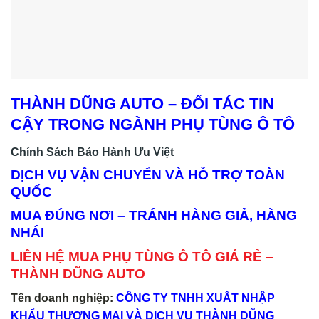
THÀNH DŨNG AUTO – ĐỐI TÁC TIN
CẬY TRONG NGÀNH PHỤ TÙNG Ô TÔ
Chính Sách Bảo Hành Ưu Việt
DỊCH VỤ VẬN CHUYỂN VÀ HỖ TRỢ TOÀN
QUỐC
MUA ĐÚNG NƠI – TRÁNH HÀNG GIẢ, HÀNG
NHÁI
LIÊN HỆ MUA PHỤ TÙNG Ô TÔ GIÁ RẺ –
THÀNH DŨNG AUTO
Tên doanh nghiệp:
CÔNG TY TNHH XUẤT NHẬP
KHẨU THƯƠNG MẠI VÀ DỊCH VỤ THÀNH DŨNG