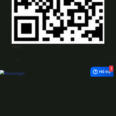
Viber
×
1
Exchange Rate
1 USD = 24.500 VNĐ