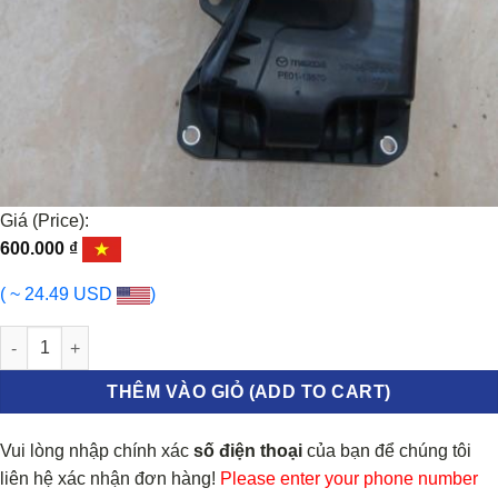
Giá (Price):
600.000
₫
( ~ 24.49 USD
)
HỘP TÁCH DẦU MAZDA 6 2.0 2013-2021 | PE0113570 số lượng
THÊM VÀO GIỎ (ADD TO CART)
Vui lòng nhập chính xác
số điện thoại
của bạn để chúng tôi
liên hệ xác nhận đơn hàng!
Please enter your phone number