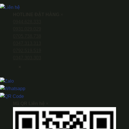
HOTLINE ĐẶT HÀNG
×
0944.628.333
0931.029.029
0705.738.738
0347.313.313
0792.519.519
0347.303.303
×
Mã QR Liên hệ
×