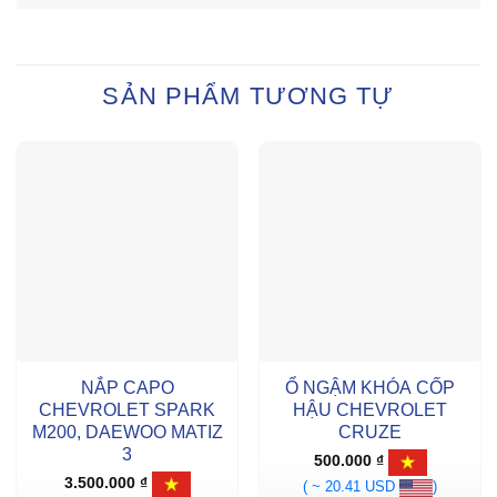
SẢN PHẨM TƯƠNG TỰ
NẮP CAPO
Ổ NGẬM KHÓA CỐP
CHEVROLET SPARK
HẬU CHEVROLET
M200, DAEWOO MATIZ
CRUZE
3
500.000
₫
3.500.000
₫
( ~ 20.41 USD
)