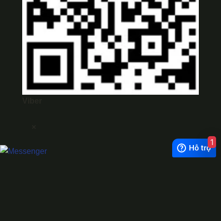
Viber
×
1
Exchange Rate
1 USD = 24.500 VNĐ