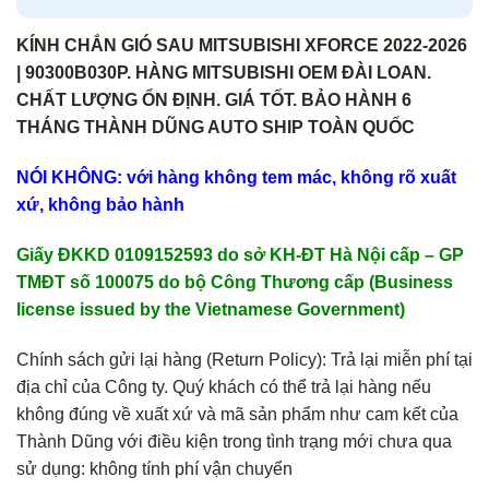
KÍNH CHẮN GIÓ SAU MITSUBISHI XFORCE 2022-2026
| 90300B030P. HÀNG MITSUBISHI OEM ĐÀI LOAN.
CHẤT LƯỢNG ỔN ĐỊNH. GIÁ TỐT. BẢO HÀNH 6
THÁNG THÀNH DŨNG AUTO SHIP TOÀN QUỐC
NÓI KHÔNG: với hàng không tem mác, không rõ xuất
xứ, không bảo hành
Giấy ĐKKD 0109152593 do sở KH-ĐT Hà Nội cấp – GP
TMĐT số 100075 do bộ Công Thương cấp (Business
license issued by the Vietnamese Government)
Chính sách gửi lại hàng (Return Policy): Trả lại miễn phí tại
địa chỉ của Công ty. Quý khách có thể trả lại hàng nếu
không đúng về xuất xứ và mã sản phẩm như cam kết của
Thành Dũng với điều kiện trong tình trạng mới chưa qua
sử dụng: không tính phí vận chuyển