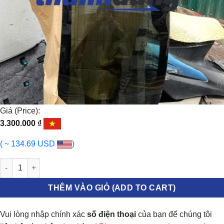
Giá (Price):
3.300.000
₫
( ~ 134.69 USD
)
KÍNH CHẮN GIÓ SAU MITSUBISHI XFORCE 2022-2026 | 90300B030
THÊM VÀO GIỎ (ADD TO CART)
Vui lòng nhập chính xác
số điện thoại
của bạn để chúng tôi