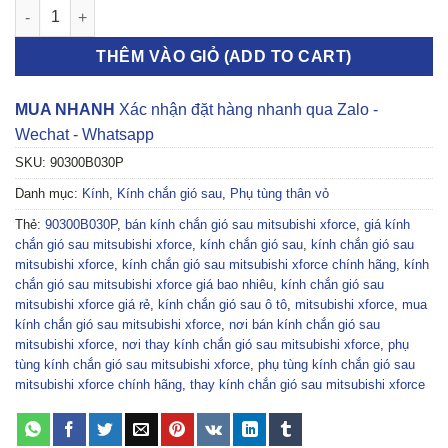
KÍNH CHẮN GIÓ SAU MITSUBISHI XFORCE 2022-2026 | 90300B0
THÊM VÀO GIỎ (ADD TO CART)
MUA NHANH
Xác nhận đặt hàng nhanh qua Zalo -
Wechat - Whatsapp
SKU:
90300B030P
Danh mục:
Kính
,
Kính chắn gió sau
,
Phụ tùng thân vỏ
Thẻ:
90300B030P
,
bán kính chắn gió sau mitsubishi xforce
,
giá kính
chắn gió sau mitsubishi xforce
,
kính chắn gió sau
,
kính chắn gió sau
mitsubishi xforce
,
kính chắn gió sau mitsubishi xforce chính hãng
,
kính
chắn gió sau mitsubishi xforce giá bao nhiêu
,
kính chắn gió sau
mitsubishi xforce giá rẻ
,
kính chắn gió sau ô tô
,
mitsubishi xforce
,
mua
kính chắn gió sau mitsubishi xforce
,
nơi bán kính chắn gió sau
mitsubishi xforce
,
nơi thay kính chắn gió sau mitsubishi xforce
,
phụ
tùng kính chắn gió sau mitsubishi xforce
,
phụ tùng kính chắn gió sau
mitsubishi xforce chính hãng
,
thay kính chắn gió sau mitsubishi xforce