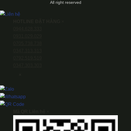
All right reserved
HOTLINE ĐẶT HÀNG
×
0944.628.333
0931.029.029
0705.738.738
0347.313.313
0792.519.519
0347.303.303
×
Mã QR Liên hệ
×