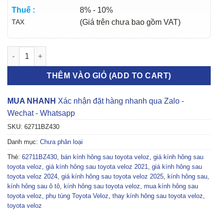
Thuế :
8% - 10%
TAX
(Giá trên chưa bao gồm VAT)
KÍNH HÔNG SAU TOYOTA VELOZ 2021-2026 | 62711BZ430 số l
THÊM VÀO GIỎ (ADD TO CART)
MUA NHANH
Xác nhận đặt hàng nhanh qua Zalo -
Wechat - Whatsapp
SKU:
62711BZ430
Danh mục:
Chưa phân loại
Thẻ:
62711BZ430
,
bán kính hông sau toyota veloz
,
giá kính hông sau
toyota veloz
,
giá kính hông sau toyota veloz 2021
,
giá kính hông sau
toyota veloz 2024
,
giá kính hông sau toyota veloz 2025
,
kính hông sau
,
kính hông sau ô tô
,
kính hông sau toyota veloz
,
mua kính hông sau
toyota veloz
,
phụ tùng Toyota Veloz
,
thay kính hông sau toyota veloz
,
toyota veloz