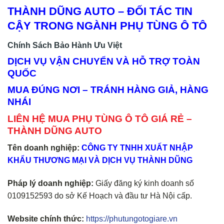
THÀNH DŨNG AUTO – ĐỐI TÁC TIN
CẬY TRONG NGÀNH PHỤ TÙNG Ô TÔ
Chính Sách Bảo Hành Ưu Việt
DỊCH VỤ VẬN CHUYỂN VÀ HỖ TRỢ TOÀN
QUỐC
MUA ĐÚNG NƠI – TRÁNH HÀNG GIẢ, HÀNG
NHÁI
LIÊN HỆ MUA PHỤ TÙNG Ô TÔ GIÁ RẺ –
THÀNH DŨNG AUTO
Tên doanh nghiệp:
CÔNG TY TNHH XUẤT NHẬP
KHẨU THƯƠNG MẠI VÀ DỊCH VỤ THÀNH DŨNG
Pháp lý doanh nghiệp:
Giấy đăng ký kinh doanh số
0109152593 do sở Kế Hoạch và đầu tư Hà Nội cấp.
Website chính thức:
https://phutungotogiare.vn