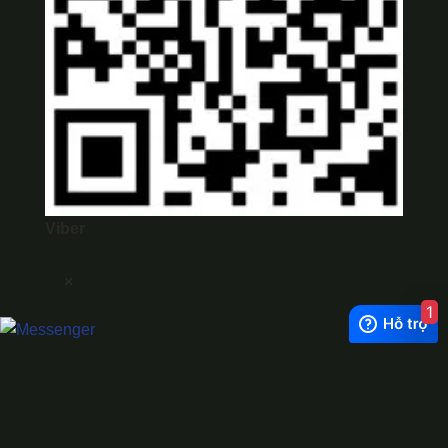
Viber
×
1
Exchange Rate