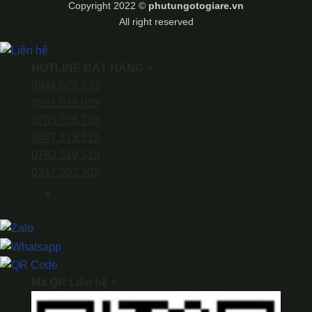
Copyright 2022 ©
phutungotogiare.vn
All right reserved
HOTLINE ĐẶT HÀNG
×
0944.628.333
0931.029.029
0705.738.738
0347.313.313
0792.519.519
0347.303.303
×
Mã QR Liên hệ
×