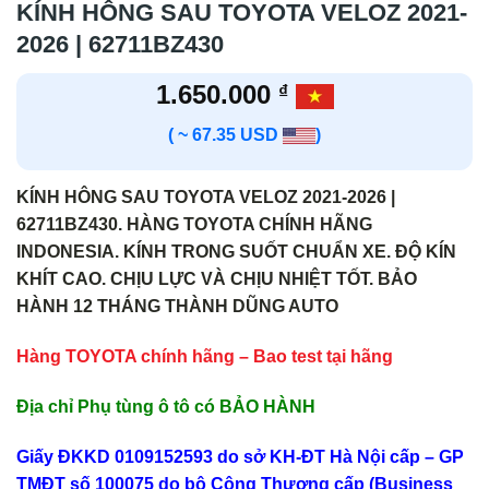
KÍNH HÔNG SAU TOYOTA VELOZ 2021-
2026 | 62711BZ430
1.650.000
₫
( ~ 67.35 USD
)
KÍNH HÔNG SAU TOYOTA VELOZ 2021-2026 |
62711BZ430. HÀNG TOYOTA CHÍNH HÃNG
INDONESIA. KÍNH TRONG SUỐT CHUẨN XE. ĐỘ KÍN
KHÍT CAO. CHỊU LỰC VÀ CHỊU NHIỆT TỐT. BẢO
HÀNH 12 THÁNG THÀNH DŨNG AUTO
Hàng TOYOTA chính hãng – Bao test tại hãng
Địa chỉ Phụ tùng ô tô có BẢO HÀNH
Giấy ĐKKD 0109152593 do sở KH-ĐT Hà Nội cấp – GP
TMĐT số 100075 do bộ Công Thương cấp (Business