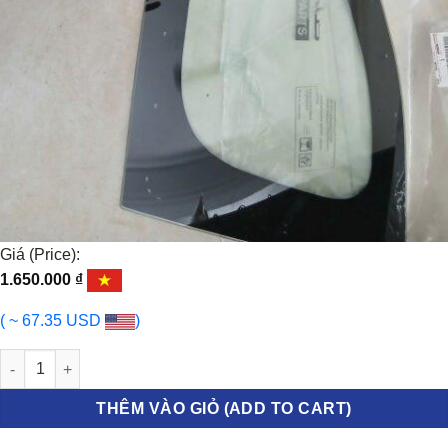
Giá (Price):
1.650.000
₫
( ~ 67.35 USD
)
KÍNH HÔNG SAU TOYOTA VELOZ 2021-2026 | 62711BZ430 số lượ
THÊM VÀO GIỎ (ADD TO CART)