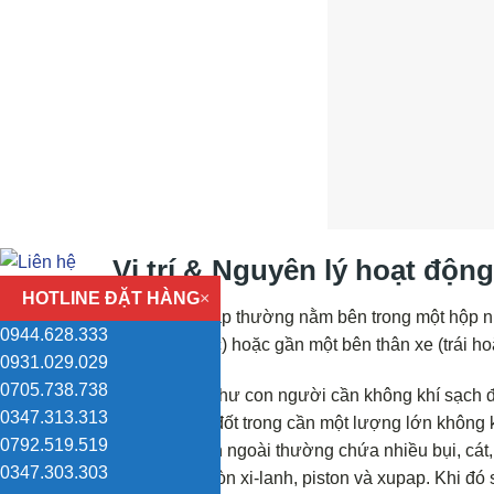
Vị trí & Nguyên lý hoạt độn
HOTLINE ĐẶT HÀNG
×
Lọc gió khí nạp thường nằm bên trong một hộp nh
0944.628.333
(sát cản trước) hoặc gần một bên thân xe (trái ho
0931.029.029
0705.738.738
Cũng giống như con người cần không khí sạch đ
0347.313.313
tru. Động cơ đốt trong cần một lượng lớn không k
0792.519.519
không khí bên ngoài thường chứa nhiều bụi, cát
0347.303.303
sẽ làm mài mòn xi-lanh, piston và xupap. Khi đó 