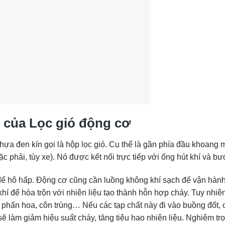
g của Lọc gió động cơ
ựa đen kín gọi là hộp lọc gió. Cụ thể là gần phía đầu khoang 
ặc phải, tùy xe). Nó được kết nối trực tiếp với ống hút khí và b
ể hô hấp. Động cơ cũng cần luồng không khí sạch để vận hành
hí để hòa trộn với nhiên liệu tạo thành hỗn hợp cháy. Tuy nhiên
, phấn hoa, côn trùng… Nếu các tạp chất này đi vào buồng đốt,
sẽ làm giảm hiệu suất cháy, tăng tiêu hao nhiên liệu. Nghiêm tr