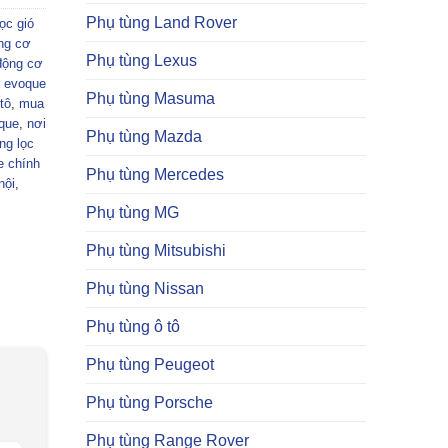
Phụ tùng Land Rover
lọc gió
ộng cơ
Phụ tùng Lexus
 động cơ
r evoque
Phụ tùng Masuma
tô
,
mua
oque
,
nơi
Phụ tùng Mazda
ng lọc
e chính
Phụ tùng Mercedes
nội
,
Phụ tùng MG
Phụ tùng Mitsubishi
Phụ tùng Nissan
Phụ tùng ô tô
Phụ tùng Peugeot
Phụ tùng Porsche
Phụ tùng Range Rover