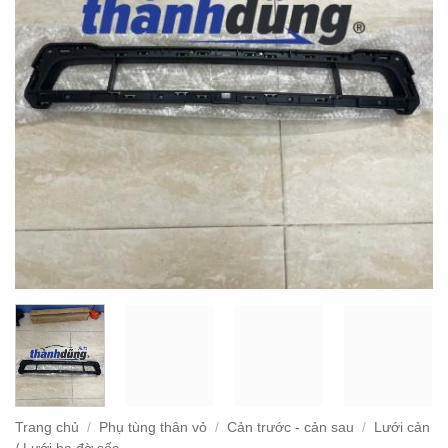
Trang chủ
/
Phụ tùng thân vỏ
/
Cản trước - cản sau
/
Lưới cản