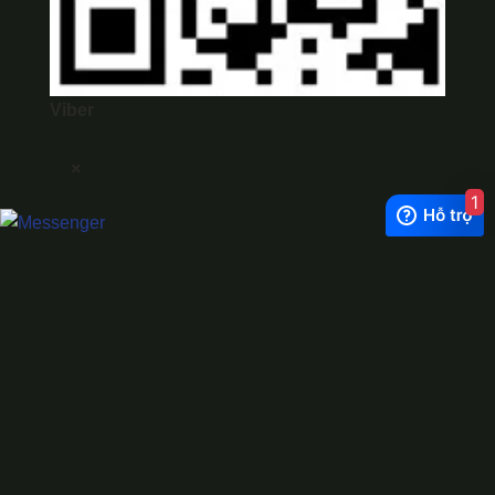
Viber
×
1
Exchange Rate
1 USD = 24.500 VNĐ