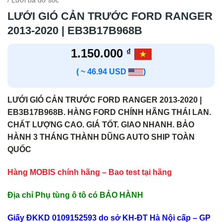
/ Lưới ba đờ sốc
LƯỚI GIÓ CẢN TRƯỚC FORD RANGER
2013-2020 | EB3B17B968B
1.150.000
₫
( ~ 46.94 USD
)
LƯỚI GIÓ CẢN TRƯỚC FORD RANGER 2013-2020 |
EB3B17B968B. HÀNG FORD CHÍNH HÃNG THÁI LAN.
CHẤT LƯỢNG CAO. GIÁ TỐT. GIAO NHANH. BẢO
HÀNH 3 THÁNG THÀNH DŨNG AUTO SHIP TOÀN
QUỐC
Hàng MOBIS chính hãng – Bao test tại hãng
Địa chỉ Phụ tùng ô tô có BẢO HÀNH
Giấy ĐKKD 0109152593 do sở KH-ĐT Hà Nội cấp – GP