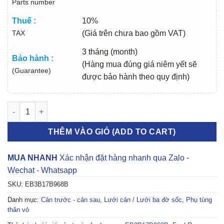
Parts number
Thuế :
10%
TAX
(Giá trên chưa bao gồm VAT)
3 tháng (month)
Bảo hành :
(Hàng mua đúng giá niêm yết sẽ
(Guarantee)
được bảo hành theo quy định)
LƯỚI GIÓ CẢN TRƯỚC FORD RANGER 2013-2020 | EB3B17B96
THÊM VÀO GIỎ (ADD TO CART)
MUA NHANH
Xác nhận đặt hàng nhanh qua Zalo -
Wechat - Whatsapp
SKU:
EB3B17B968B
Danh mục:
Cản trước - cản sau
,
Lưới cản / Lưới ba đờ sốc
,
Phụ tùng
thân vỏ