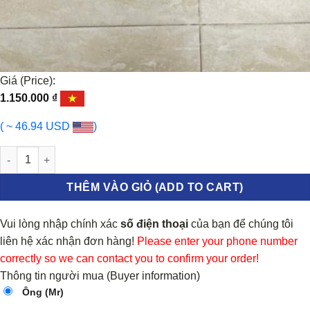
Giá (Price):
1.150.000
₫
( ~ 46.94 USD
)
LƯỚI GIÓ CẢN TRƯỚC FORD RANGER 2013-2020 | EB3B17B968B
THÊM VÀO GIỎ (ADD TO CART)
Vui lòng nhập chính xác
số điện thoại
của bạn để chúng tôi
liên hệ xác nhận đơn hàng!
Please enter your phone number
correctly so we can contact you to confirm your order!
Thông tin người mua (Buyer information)
Ông (Mr)