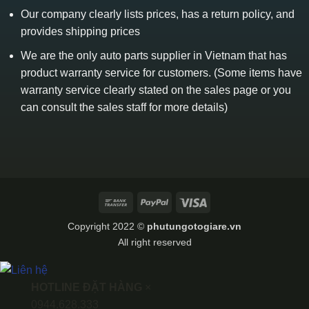
Our company clearly lists prices, has a return policy, and
provides shipping prices
We are the only auto parts supplier in Vietnam that has
product warranty service for customers. (Some items have
warranty service clearly stated on the sales page or you
can consult the sales staff for more details)
Bank
PayPal
Visa
Transfer
Copyright 2022 ©
phutungotogiare.vn
All right reserved
HOTLINE ĐẶT HÀNG
×
0944.628.333