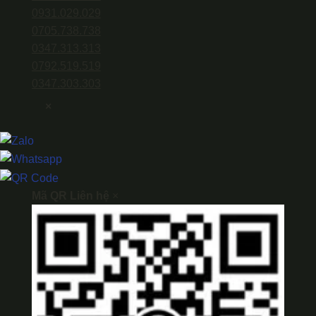
0931.029.029
0705.738.738
0347.313.313
0792.519.519
0347.303.303
×
Mã QR Liên hệ
×