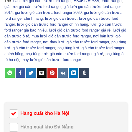
Thẻ:
bán lưới gió cản trước ford ranger
,
EB3B17B968B
,
Ford Ranger
,
giá lưới gió cản trước ford ranger
,
giá lưới gió cản trước ford ranger
2014
,
giá lưới gió cản trước ford ranger 2020
,
giá lưới gió cản trước
ford ranger chính hãng
,
lưới gió cản trước
,
lưới gió cản trước ford
ranger
,
lưới gió cản trước ford ranger chính hãng
,
lưới gió cản trước
ford ranger giá bao nhiêu
,
lưới gió cản trước ford ranger giá rẻ
,
lưới gió
cản trước ô tô
,
mua lưới gió cản trước ford ranger
,
nơi bán lưới gió
cản trước ford ranger
,
nơi thay lưới gió cản trước ford ranger
,
phụ tùng
lưới gió cản trước ford ranger
,
phụ tùng lưới gió cản trước ford ranger
chính hãng
,
phụ tùng lưới gió cản trước ford ranger giá rẻ
,
phụ tùng ô
tô hà nội
,
thay lưới gió cản trước ford ranger
Hàng xuất kho Hà Nội
Hàng xuất kho Đà Nẵng