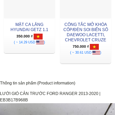
MẶT CA LĂNG
CÔNG TẮC MỞ KHÓA
HYUNDAI GETZ 1.1
CỐP/ĐÈN SOI BIỂN SỐ
DAEWOO LACETTI,
350.000
₫
CHEVROLET CRUZE
( ~ 14.29 USD
)
750.000
₫
( ~ 30.61 USD
)
Thông tin sản phẩm (Product information)
LƯỚI GIÓ CẢN TRƯỚC FORD RANGER 2013-2020 |
EB3B17B968B