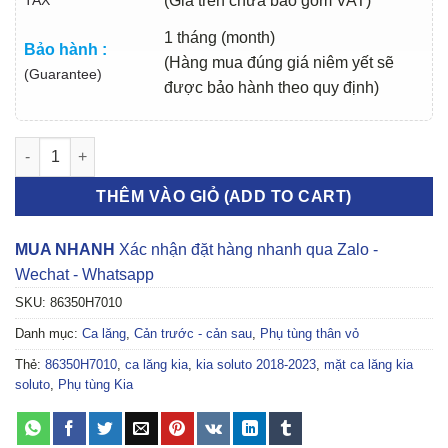
(Giá trên chưa bao gồm VAT)
1 tháng (month)
Bảo hành :
(Hàng mua đúng giá niêm yết sẽ
(Guarantee)
được bảo hành theo quy định)
MẶT CA LĂNG KIA SOLUTO 2018-2023 | 86350H7010 số lượng
THÊM VÀO GIỎ (ADD TO CART)
MUA NHANH
Xác nhận đặt hàng nhanh qua Zalo -
Wechat - Whatsapp
SKU:
86350H7010
Danh mục:
Ca lăng
,
Cản trước - cản sau
,
Phụ tùng thân vỏ
Thẻ:
86350H7010
,
ca lăng kia
,
kia soluto 2018-2023
,
mặt ca lăng kia
soluto
,
Phụ tùng Kia