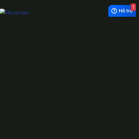
1
Exchange Rate
1 USD = 24.500 VNĐ
WhatsApp
0944628333