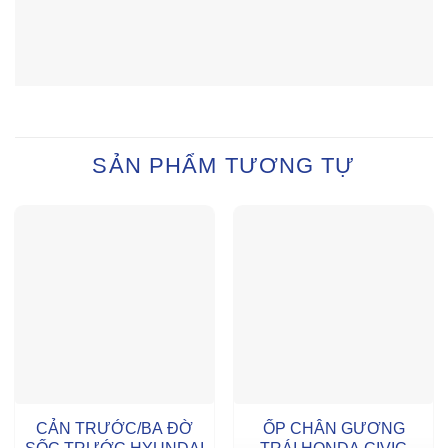
SẢN PHẨM TƯƠNG TỰ
CẢN TRƯỚC/BA ĐỜ
ỐP CHÂN GƯƠNG