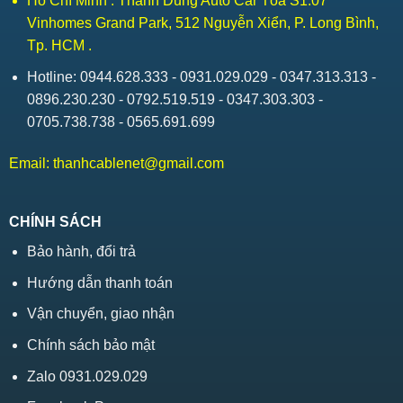
Hồ Chí Minh : Thành Dũng Auto Car Tòa S1.07
Vinhomes Grand Park, 512 Nguyễn Xiển, P. Long Bình,
Tp. HCM .
Hotline: 0944.628.333 - 0931.029.029 - 0347.313.313 -
0896.230.230 - 0792.519.519 - 0347.303.303 -
0705.738.738 - 0565.691.699
Email:
thanhcablenet@gmail.com
CHÍNH SÁCH
Bảo hành, đổi trả
Hướng dẫn thanh toán
Vận chuyển, giao nhận
Chính sách bảo mật
Zalo 0931.029.029