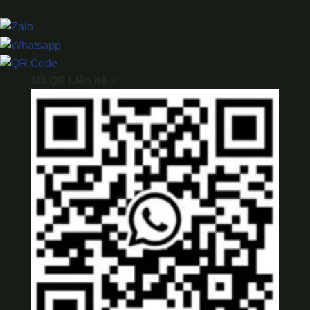
Mã QR Liên hệ
×