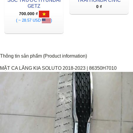
SỐC TRƯỚC HYUNDAI
TRÁI HONDA CIVIC
GETZ
0
₫
700.000
₫
( ~ 28.57 USD
)
Thông tin sản phẩm (Product information)
MẶT CA LĂNG KIA SOLUTO 2018-2023 | 86350H7010