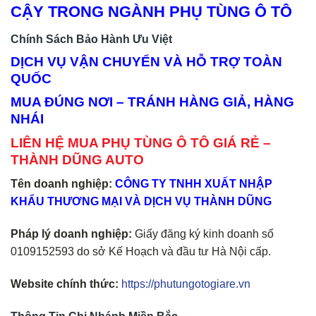
CẬY TRONG NGÀNH PHỤ TÙNG Ô TÔ
Chính Sách Bảo Hành Ưu Việt
DỊCH VỤ VẬN CHUYỂN VÀ HỖ TRỢ TOÀN
QUỐC
MUA ĐÚNG NƠI – TRÁNH HÀNG GIẢ, HÀNG
NHÁI
LIÊN HỆ MUA PHỤ TÙNG Ô TÔ GIÁ RẺ –
THÀNH DŨNG AUTO
Tên doanh nghiệp:
CÔNG TY TNHH XUẤT NHẬP
KHẨU THƯƠNG MẠI VÀ DỊCH VỤ THÀNH DŨNG
Pháp lý doanh nghiệp:
Giấy đăng ký kinh doanh số
0109152593 do sở Kế Hoạch và đầu tư Hà Nội cấp.
Website chính thức:
https://phutungotogiare.vn