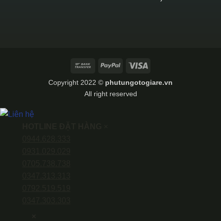
Bank
PayPal
Visa
Transfer
Copyright 2022 ©
phutungotogiare.vn
All right reserved
HOTLINE ĐẶT HÀNG
×
0944.628.333
0931.029.029
0705.738.738
0347.313.313
0792.519.519
0347.303.303
×