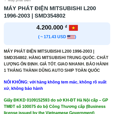
/
Máy phát điện
MÁY PHÁT ĐIỆN MITSUBISHI L200
1996-2003 | SMD354802
4.200.000
₫
( ~ 171.43 USD
)
MÁY PHÁT ĐIỆN MITSUBISHI L200 1996-2003 |
SMD354802. HÀNG MITSUBISHI TRUNG QUỐC. CHẤT
LƯỢNG ỔN ĐỊNH. GIÁ TỐT. GIAO NHANH. BẢO HÀNH
1 THÁNG THÀNH DŨNG AUTO SHIP TOÀN QUỐC
NÓI KHÔNG: với hàng không tem mác, không rõ xuất
xứ, không bảo hành
Giấy ĐKKD 0109152593 do sở KH-ĐT Hà Nội cấp – GP
TMĐT số 100075 do bộ Công Thương cấp (Business
license issued by the Vietnamese Government)