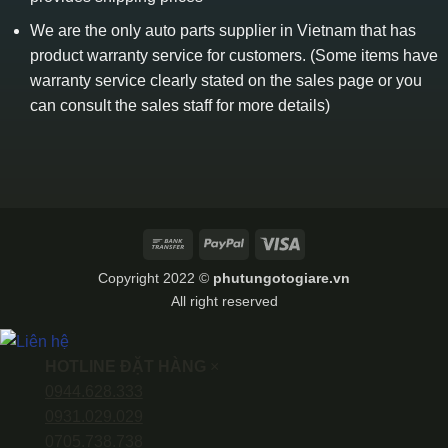
We are the only auto parts supplier in Vietnam that has
product warranty service for customers. (Some items have
warranty service clearly stated on the sales page or you
can consult the sales staff for more details)
Bank
PayPal
Visa
Transfer
Copyright 2022 ©
phutungotogiare.vn
All right reserved
HOTLINE ĐẶT HÀNG
×
0944.628.333
0931.029.029
0705.738.738