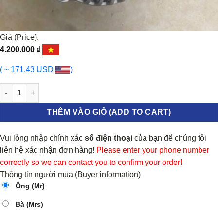
Giá (Price):
4.200.000
₫
( ~ 171.43 USD
)
MÁY PHÁT ĐIỆN MITSUBISHI L200 1996-2003 | SMD354802 số lượ
THÊM VÀO GIỎ (ADD TO CART)
Vui lòng nhập chính xác
số điện thoại
của bạn để chúng tôi
liên hệ xác nhận đơn hàng!
Please enter your phone number
correctly so we can contact you to confirm your order!
Thông tin người mua (Buyer information)
Ông (Mr)
Bà (Mrs)