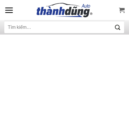
Bỏ
qua
nội
Tìm
dung
kiếm: