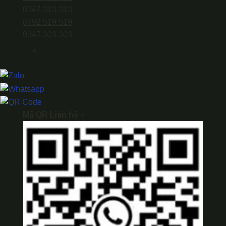
0347.313.313
0792.519.519
0347.303.303
×
Mã QR Liên hệ
×