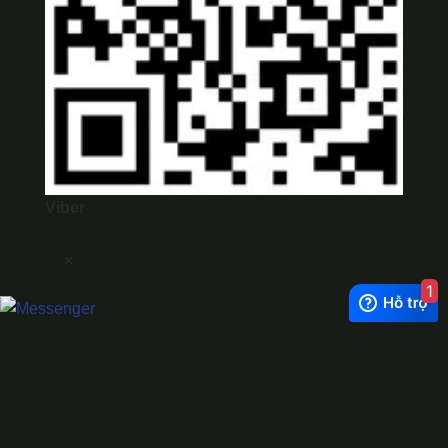
Viber
×
1
Exchange Rate
1 USD = 24.500 VNĐ