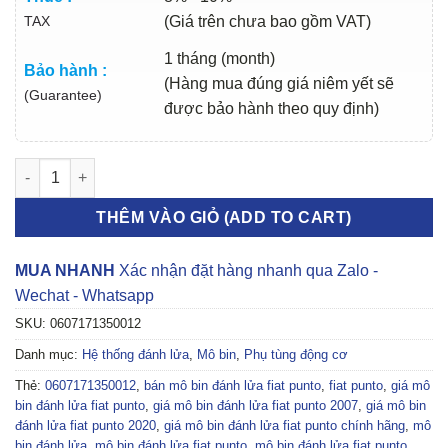
TAX
(Giá trên chưa bao gồm VAT)
1 tháng (month)
Bảo hành :
(Hàng mua đúng giá niêm yết sẽ
(Guarantee)
được bảo hành theo quy định)
MÔ BIN ĐÁNH LỬA FIAT PUNTO 2007-2020 | 0607171350012 số
THÊM VÀO GIỎ (ADD TO CART)
MUA NHANH
Xác nhận đặt hàng nhanh qua Zalo -
Wechat - Whatsapp
SKU:
0607171350012
Danh mục:
Hệ thống đánh lửa
,
Mô bin
,
Phụ tùng động cơ
Thẻ:
0607171350012
,
bán mô bin đánh lửa fiat punto
,
fiat punto
,
giá mô
bin đánh lửa fiat punto
,
giá mô bin đánh lửa fiat punto 2007
,
giá mô bin
đánh lửa fiat punto 2020
,
giá mô bin đánh lửa fiat punto chính hãng
,
mô
bin đánh lửa
,
mô bin đánh lửa fiat punto
,
mô bin đánh lửa fiat punto