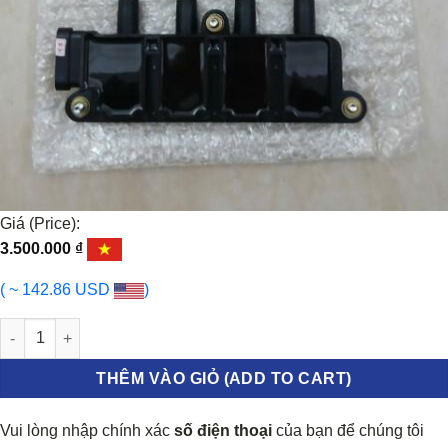
Giá (Price):
3.500.000
₫
( ~ 142.86 USD
)
MÔ BIN ĐÁNH LỬA FIAT PUNTO 2007-2020 | 0607171350012 số l
THÊM VÀO GIỎ (ADD TO CART)
Vui lòng nhập chính xác
số điện thoại
của bạn để chúng tôi