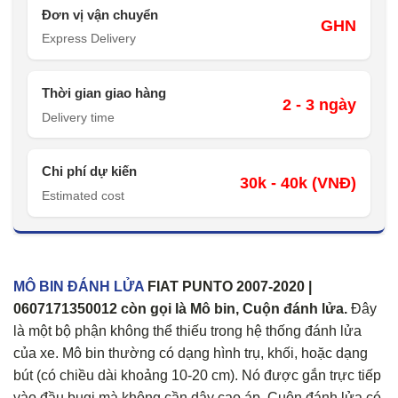
Đơn vị vận chuyển
GHN
Express Delivery
Thời gian giao hàng
2 - 3 ngày
Delivery time
Chi phí dự kiến
30k - 40k (VNĐ)
Estimated cost
MÔ BIN ĐÁNH LỬA
FIAT PUNTO 2007-2020 |
0607171350012 còn gọi là Mô bin, Cuộn đánh lửa.
Đây
là một bộ phận không thể thiếu trong hệ thống đánh lửa
của xe. Mô bin thường có dạng hình trụ, khối, hoặc dạng
bút (có chiều dài khoảng 10-20 cm). Nó được gắn trực tiếp
vào đầu bugi mà không cần dây cao áp. Cuộn đánh lửa có