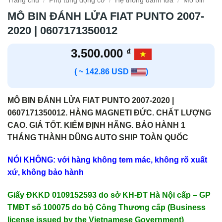
Trang chủ
/
Phụ tùng động cơ
/
Hệ thống đánh lửa
/
Mô bin
MÔ BIN ĐÁNH LỬA FIAT PUNTO 2007-
2020 | 0607171350012
3.500.000
₫
( ~ 142.86 USD
)
MÔ BIN ĐÁNH LỬA FIAT PUNTO 2007-2020 |
0607171350012. HÀNG MAGNETI ĐỨC. CHẤT LƯỢNG
CAO. GIÁ TỐT. KIỂM ĐỊNH HÃNG. BẢO HÀNH 1
THÁNG THÀNH DŨNG AUTO SHIP TOÀN QUỐC
NÓI KHÔNG: với hàng không tem mác, không rõ xuất
xứ, không bảo hành
Giấy ĐKKD 0109152593 do sở KH-ĐT Hà Nội cấp – GP
TMĐT số 100075 do bộ Công Thương cấp (Business
license issued by the Vietnamese Government)