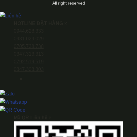
All right reserved
HOTLINE ĐẶT HÀNG
×
0944.628.333
0931.029.029
0705.738.738
0347.313.313
0792.519.519
0347.303.303
×
Mã QR Liên hệ
×