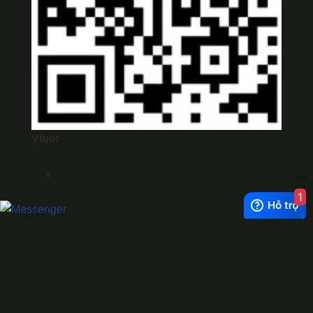
Viber
×
1
Exchange Rate
1 USD = 24.500 VNĐ