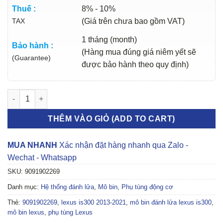
Thuế :
8% - 10%
TAX
(Giá trên chưa bao gồm VAT)
1 tháng (month)
Bảo hành :
(Hàng mua đúng giá niêm yết sẽ
(Guarantee)
được bảo hành theo quy định)
MÔ BIN ĐÁNH LỬA LEXUS IS300 2013-2021 | 9091902269 số lư
THÊM VÀO GIỎ (ADD TO CART)
MUA NHANH
Xác nhận đặt hàng nhanh qua Zalo -
Wechat - Whatsapp
SKU:
9091902269
Danh mục:
Hệ thống đánh lửa
,
Mô bin
,
Phụ tùng động cơ
Thẻ:
9091902269
,
lexus is300 2013-2021
,
mô bin đánh lửa lexus is300
,
mô bin lexus
,
phụ tùng Lexus