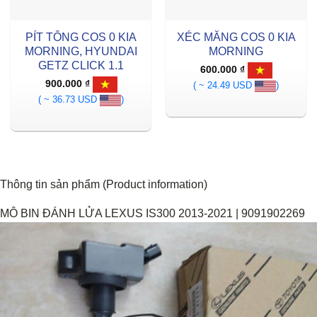
PÍT TÔNG COS 0 KIA
XÉC MĂNG COS 0 KIA
MORNING, HYUNDAI
MORNING
GETZ CLICK 1.1
600.000
₫
900.000
₫
( ~ 24.49 USD
)
( ~ 36.73 USD
)
Thông tin sản phẩm (Product information)
MÔ BIN ĐÁNH LỬA LEXUS IS300 2013-2021 | 9091902269