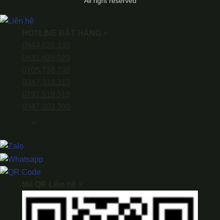
All right reserved
HOTLINE ĐẶT HÀNG
×
0944.628.333
0931.029.029
0705.738.738
0347.313.313
0792.519.519
0347.303.303
×
Mã QR Liên hệ
×