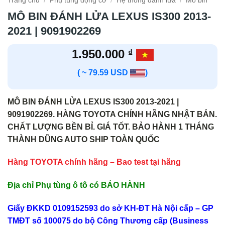
Trang chủ
/
Phụ tùng động cơ
/
Hệ thống đánh lửa
/
Mô bin
MÔ BIN ĐÁNH LỬA LEXUS IS300 2013-
2021 | 9091902269
1.950.000
₫
( ~ 79.59 USD
)
MÔ BIN ĐÁNH LỬA LEXUS IS300 2013-2021 |
9091902269. HÀNG TOYOTA CHÍNH HÃNG NHẬT BẢN.
CHẤT LƯỢNG BỀN BỈ. GIÁ TỐT. BẢO HÀNH 1 THÁNG
THÀNH DŨNG AUTO SHIP TOÀN QUỐC
Hàng TOYOTA chính hãng – Bao test tại hãng
Địa chỉ Phụ tùng ô tô có BẢO HÀNH
Giấy ĐKKD 0109152593 do sở KH-ĐT Hà Nội cấp – GP
TMĐT số 100075 do bộ Công Thương cấp (Business