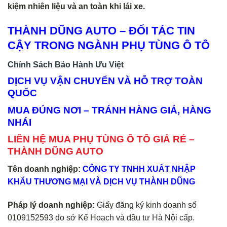
kiệm nhiên liệu và an toàn khi lái xe.
THÀNH DŨNG AUTO – ĐỐI TÁC TIN
CẬY TRONG NGÀNH PHỤ TÙNG Ô TÔ
Chính Sách Bảo Hành Ưu Việt
DỊCH VỤ VẬN CHUYỂN VÀ HỖ TRỢ TOÀN
QUỐC
MUA ĐÚNG NƠI – TRÁNH HÀNG GIẢ, HÀNG
NHÁI
LIÊN HỆ MUA PHỤ TÙNG Ô TÔ GIÁ RẺ –
THÀNH DŨNG AUTO
Tên doanh nghiệp:
CÔNG TY TNHH XUẤT NHẬP
KHẨU THƯƠNG MẠI VÀ DỊCH VỤ THÀNH DŨNG
Pháp lý doanh nghiệp:
Giấy đăng ký kinh doanh số
0109152593 do sở Kế Hoạch và đầu tư Hà Nội cấp.