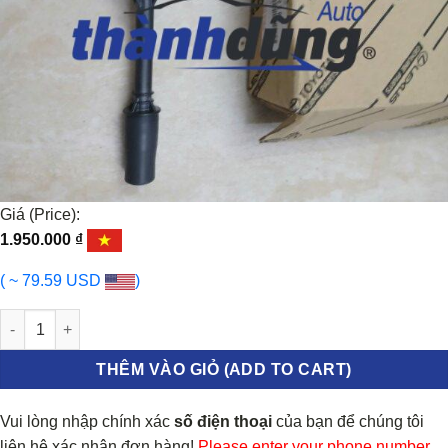
Giá (Price):
1.950.000
₫
( ~ 79.59 USD
)
MÔ BIN ĐÁNH LỬA LEXUS IS300 2013-2021 | 9091902269 số lượn
THÊM VÀO GIỎ (ADD TO CART)
Vui lòng nhập chính xác
số điện thoại
của bạn để chúng tôi
liên hệ xác nhận đơn hàng!
Please enter your phone number