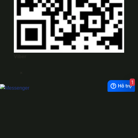
Viber
×
1
Exchange Rate
1 USD = 24.500 VNĐ