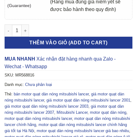
(Hàng mua đúng giá niêm yết sẽ
(Guarantee)
được bảo hành theo quy định)
MOTOR QUẠT DÀN NÓNG MITSUBISHI LANCER 2001-2007 | MR5
THÊM VÀO GIỎ (ADD TO CART)
MUA NHANH
Xác nhận đặt hàng nhanh qua Zalo -
Wechat - Whatsapp
SKU:
MR568816
Danh mục:
Chưa phân loại
Thẻ:
bán motor quạt dàn nóng mitsubishi lancer
,
giá motor quạt dàn
nóng mitsubishi lancer
,
giá motor quạt dàn nóng mitsubishi lancer 2001
,
giá motor quạt dàn nóng mitsubishi lancer 2003
,
giá motor quạt dàn
nóng mitsubishi lancer 2007
,
Mitsubishi Lancer
,
motor quạt dàn nóng
,
motor quạt dàn nóng mitsubishi lancer
,
motor quạt dàn nóng mitsubishi
lancer chính hãng
,
motor quạt dàn nóng mitsubishi lancer chính hãng
giá tốt tại Hà Nội
,
motor quạt dàn nóng mitsubishi lancer giá bao nhiêu
,
motor quạt dàn nóng mitsubishi lancer giá rẻ
,
motor quạt dàn nóng ô tô
,