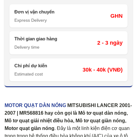
Đơn vị vận chuyển
GHN
Express Delivery
Thời gian giao hàng
2 - 3 ngày
Delivery time
Chi phí dự kiến
30k - 40k (VNĐ)
Estimated cost
MOTOR QUẠT DÀN NÓNG
MITSUBISHI LANCER 2001-
2007 | MR568816
hay còn gọi là Mô tơ quạt dàn nóng,
Mô tơ quạt giải nhiệt điều hòa, Mô tơ quạt giàn nóng,
Motor quạt giàn nóng
. Đây là một linh kiện điện cơ quan
trọng trong hệ thống điều hòa không khí (A/C) của xe ô tô.