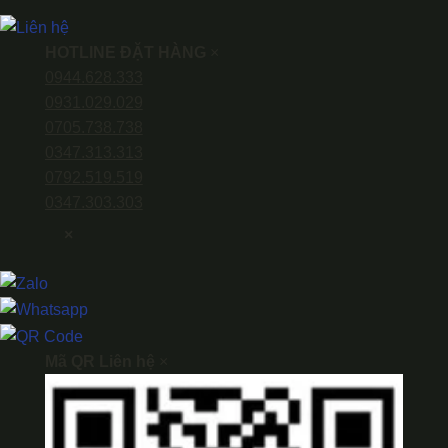
HOTLINE ĐẶT HÀNG
×
0944.628.333
0931.029.029
0705.738.738
0347.313.313
0792.519.519
0347.303.303
×
Mã QR Liên hệ
×