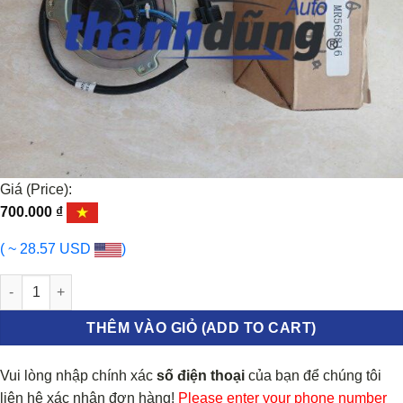
Giá (Price):
700.000
₫
( ~ 28.57 USD
)
MOTOR QUẠT DÀN NÓNG MITSUBISHI LANCER 2001-2007 | MR56
THÊM VÀO GIỎ (ADD TO CART)
Vui lòng nhập chính xác
số điện thoại
của bạn để chúng tôi
liên hệ xác nhận đơn hàng!
Please enter your phone number