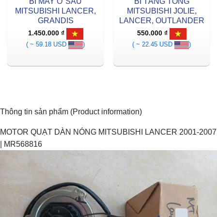
BI MAY Ơ SAU
BI TĂNG TỔNG
MITSUBISHI LANCER,
MITSUBISHI JOLIE,
GRANDIS
LANCER, OUTLANDER
1.450.000
₫
550.000
₫
( ~ 59.18 USD
)
( ~ 22.45 USD
)
Thông tin sản phẩm (Product information)
MOTOR QUẠT DÀN NÓNG MITSUBISHI LANCER 2001-2007
| MR568816