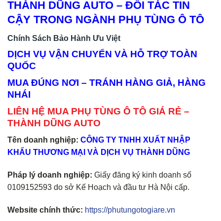
THÀNH DŨNG AUTO – ĐỐI TÁC TIN
CẬY TRONG NGÀNH PHỤ TÙNG Ô TÔ
Chính Sách Bảo Hành Ưu Việt
DỊCH VỤ VẬN CHUYỂN VÀ HỖ TRỢ TOÀN
QUỐC
MUA ĐÚNG NƠI – TRÁNH HÀNG GIẢ, HÀNG
NHÁI
LIÊN HỆ MUA PHỤ TÙNG Ô TÔ GIÁ RẺ –
THÀNH DŨNG AUTO
Tên doanh nghiệp:
CÔNG TY TNHH XUẤT NHẬP
KHẨU THƯƠNG MẠI VÀ DỊCH VỤ THÀNH DŨNG
Pháp lý doanh nghiệp:
Giấy đăng ký kinh doanh số
0109152593 do sở Kế Hoạch và đầu tư Hà Nội cấp.
Website chính thức:
https://phutungotogiare.vn