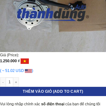
Giá (Price):
1.250.000
₫
( ~ 51.02 USD
)
MOTOR QUẠT KÉT NƯỚC NISSAN ALMERA 2018-2022 | 214871HS
THÊM VÀO GIỎ (ADD TO CART)
Vui lòng nhập chính xác
số điện thoại
của bạn để chúng tôi