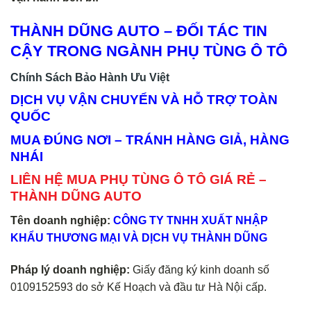
THÀNH DŨNG AUTO – ĐỐI TÁC TIN
CẬY TRONG NGÀNH PHỤ TÙNG Ô TÔ
Chính Sách Bảo Hành Ưu Việt
DỊCH VỤ VẬN CHUYỂN VÀ HỖ TRỢ TOÀN
QUỐC
MUA ĐÚNG NƠI – TRÁNH HÀNG GIẢ, HÀNG
NHÁI
LIÊN HỆ MUA PHỤ TÙNG Ô TÔ GIÁ RẺ –
THÀNH DŨNG AUTO
Tên doanh nghiệp:
CÔNG TY TNHH XUẤT NHẬP
KHẨU THƯƠNG MẠI VÀ DỊCH VỤ THÀNH DŨNG
Pháp lý doanh nghiệp:
Giấy đăng ký kinh doanh số
0109152593 do sở Kế Hoạch và đầu tư Hà Nội cấp.