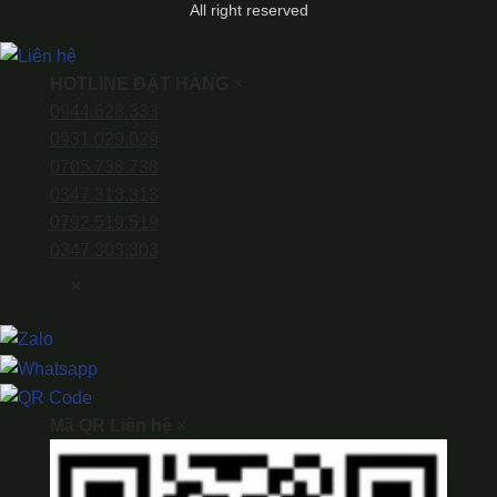
All right reserved
HOTLINE ĐẶT HÀNG
×
0944.628.333
0931.029.029
0705.738.738
0347.313.313
0792.519.519
0347.303.303
×
Mã QR Liên hệ
×