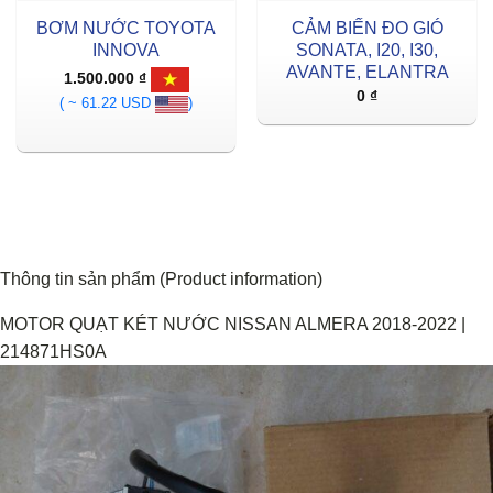
BƠM NƯỚC TOYOTA
CẢM BIẾN ĐO GIÓ
INNOVA
SONATA, I20, I30,
AVANTE, ELANTRA
1.500.000
₫
0
₫
( ~ 61.22 USD
)
Thông tin sản phẩm (Product information)
MOTOR QUẠT KÉT NƯỚC NISSAN ALMERA 2018-2022 |
214871HS0A