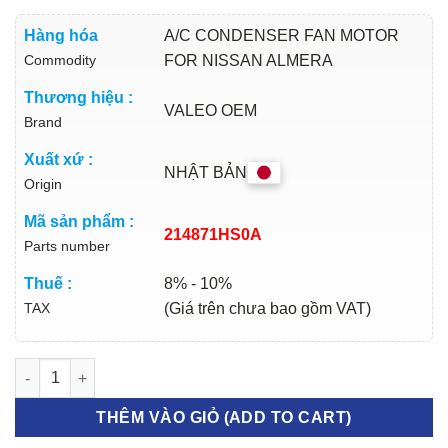
Hàng hóa
A/C CONDENSER FAN MOTOR
Commodity
FOR NISSAN ALMERA
Thương hiệu :
VALEO OEM
Brand
Xuất xứ :
NHẬT BẢN
Origin
Mã sản phẩm :
214871HS0A
Parts number
Thuế :
8% - 10%
TAX
(Giá trên chưa bao gồm VAT)
MOTOR QUẠT KÉT NƯỚC NISSAN ALMERA 2018-2022 | 214871H
THÊM VÀO GIỎ (ADD TO CART)