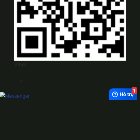
Viber
×
1
Exchange Rate
1 USD = 24.500 VNĐ