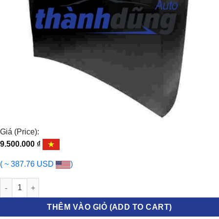
Giá (Price):
9.500.000
₫
( ~ 387.76 USD
)
NẮP CAPO MERCEDES E300, E400 W213 số lượng
THÊM VÀO GIỎ (ADD TO CART)