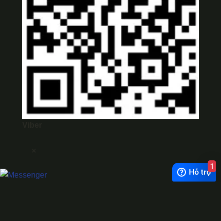
Viber
×
1