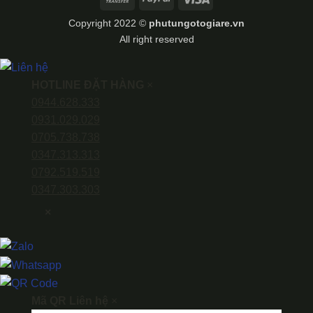
Transfer
Copyright 2022 ©
phutungotogiare.vn
All right reserved
HOTLINE ĐẶT HÀNG
×
0944.628.333
0931.029.029
0705.738.738
0347.313.313
0792.519.519
0347.303.303
×
Mã QR Liên hệ
×