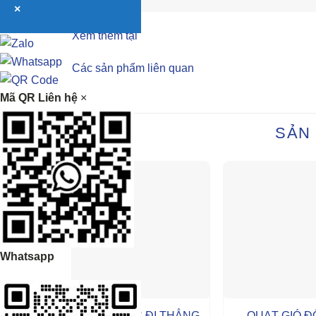
×
Xem thêm tại
Các sản phẩm liên quan
Mã QR Liên hệ
×
SẢN
Whatsapp
CÔNG TẮC ĐI THẲNG
QUẠT GIÓ 