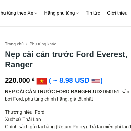
hụ tùng theo Xe
Hãng phụ tùng
Tin tức
Giới thiệu
Trang chủ
/
Phụ tùng khác
Nẹp cài cản trước Ford Everest,
Ranger
220.000
( ~ 8.98 USD
)
₫
NẸP CÀI CẢN TRƯỚC FORD RANGER-UD2D50151
, sản
bởi Ford, phụ tùng chính hãng, giá tốt nhất
Thương hiệu: Ford
Xuất xứ:Thái Lan
Chính sách gửi lại hàng (Return Policy): Trả lại miễn phí tại đ