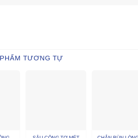
 PHẨM TƯƠNG TỰ
ĐỘNG
SÂU CÔNG TƠ MÉT
CHẮN BÙN LÒNG