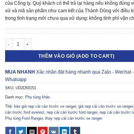
của Công ty. Quý khách có thể trả lại hàng nếu không đúng v
xứ và mã sản phẩm như cam kết của Thành Dũng với điều k
trong tình trạng mới chưa qua sử dụng: không tính phí vận c
Nẹp cài cản trước Ford Everest, Ranger số lượng
THÊM VÀO GIỎ (ADD TO CART)
MUA NHANH
Xác nhận đặt hàng nhanh qua Zalo - Wechat -
Whatsapp
SKU:
UD2D50151
Danh mục:
Phụ tùng khác
Thẻ:
báo giá nẹp cài cản trước xe ranger
,
giá nẹp cài cản trước xe ranger
cản trước ford everest
,
nẹp cài cản trước ford ranger
,
nẹp cài cản trước r
Phụ tùng Ford Ranger
,
thay nẹp cài cản trước xe ranger