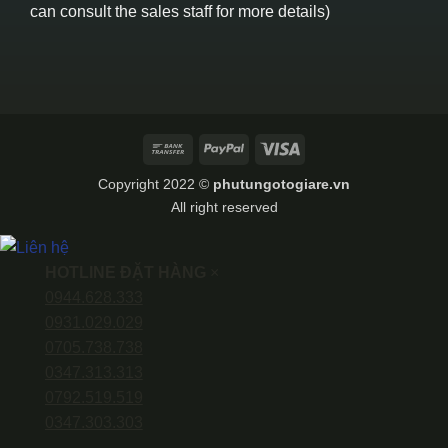
can consult the sales staff for more details)
Bank
PayPal
Visa
Transfer
Copyright 2022 ©
phutungotogiare.vn
All right reserved
HOTLINE ĐẶT HÀNG
×
0944.628.333
0931.029.029
0705.738.738
0347.313.313
0792.519.519
0347.303.303