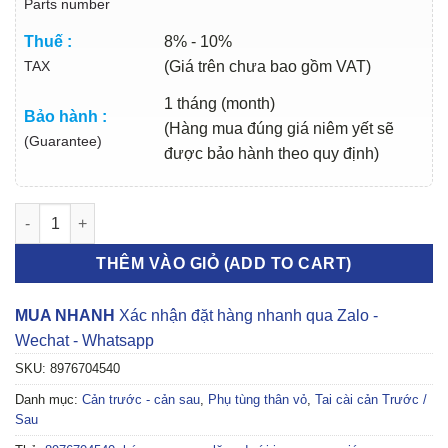
Parts number
Thuế :
8% - 10%
TAX
(Giá trên chưa bao gồm VAT)
1 tháng (month)
Bảo hành :
(Hàng mua đúng giá niêm yết sẽ
(Guarantee)
được bảo hành theo quy định)
NẸP MẠ CA LĂNG DƯỚI ISUZU MUX 2017-2024 | 8976704540 số
THÊM VÀO GIỎ (ADD TO CART)
MUA NHANH
Xác nhận đặt hàng nhanh qua Zalo -
Wechat - Whatsapp
SKU:
8976704540
Danh mục:
Cản trước - cản sau
,
Phụ tùng thân vỏ
,
Tai cài cản Trước /
Sau