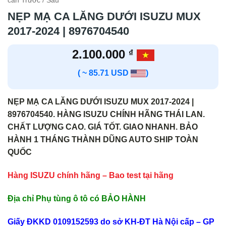
cản Trước / Sau
NẸP MẠ CA LĂNG DƯỚI ISUZU MUX
2017-2024 | 8976704540
2.100.000
₫
( ~ 85.71 USD
)
NẸP MẠ CA LĂNG DƯỚI ISUZU MUX 2017-2024 |
8976704540. HÀNG ISUZU CHÍNH HÃNG THÁI LAN.
CHẤT LƯỢNG CAO. GIÁ TỐT. GIAO NHANH. BẢO
HÀNH 1 THÁNG THÀNH DŨNG AUTO SHIP TOÀN
QUỐC
Hàng ISUZU chính hãng – Bao test tại hãng
Địa chỉ Phụ tùng ô tô có BẢO HÀNH
Giấy ĐKKD 0109152593 do sở KH-ĐT Hà Nội cấp – GP