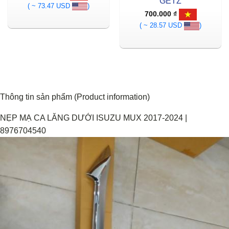
GETZ
( ~ 73.47 USD
)
700.000
₫
( ~ 28.57 USD
)
Thông tin sản phẩm (Product information)
NẸP MẠ CA LĂNG DƯỚI ISUZU MUX 2017-2024 |
8976704540