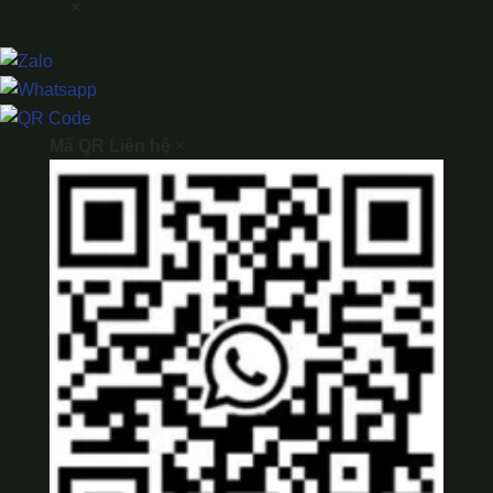
×
Mã QR Liên hệ
×