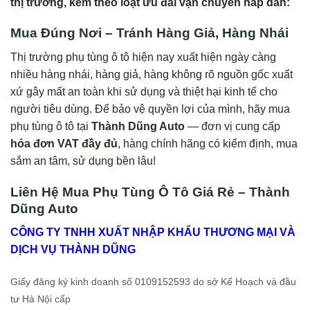
thị trường, kèm theo loạt ưu đãi vận chuyển hấp dẫn:
Mua Đúng Nơi – Tránh Hàng Giả, Hàng Nhái
Thị trường phụ tùng ô tô hiện nay xuất hiện ngày càng
nhiều hàng nhái, hàng giả, hàng không rõ nguồn gốc xuất
xứ gây mất an toàn khi sử dụng và thiệt hại kinh tế cho
người tiêu dùng. Để bảo vệ quyền lợi của mình, hãy mua
phụ tùng ô tô tại
Thành Dũng Auto
— đơn vị cung cấp
hóa đơn VAT đầy đủ
, hàng chính hãng có kiểm định, mua
sắm an tâm, sử dụng bền lâu!
Liên Hệ Mua Phụ Tùng Ô Tô Giá Rẻ – Thành
Dũng Auto
CÔNG TY TNHH XUẤT NHẬP KHẨU THƯƠNG MẠI VÀ
DỊCH VỤ THÀNH DŨNG
Giấy đăng ký kinh doanh số 0109152593 do sở Kế Hoạch và đầu
tư Hà Nội cấp