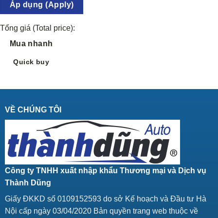
Áp dụng (Apply)
Tổng giá (Total price):
Mua nhanh
Quick buy
VỀ CHÚNG TÔI
Công ty TNHH xuất nhập khẩu Thương mại và Dịch vụ
Thành Dũng
Giấy ĐKKD số 0109152593 do sở Kế hoạch và Đầu tư Hà
Nội cấp ngày 03/04/2020 Bản quyền trang web thuộc về