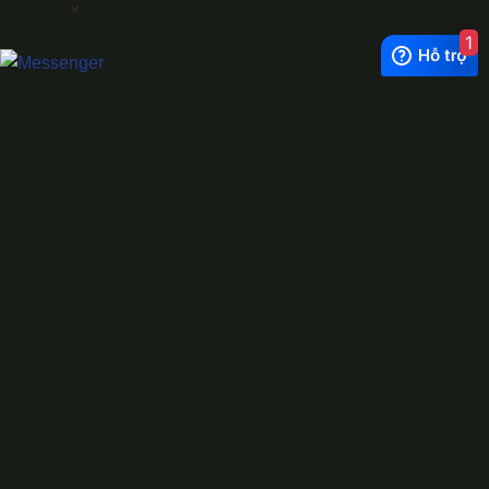
×
1
Exchange Rate
1 USD = 24.500 VNĐ
WhatsApp
0944628333