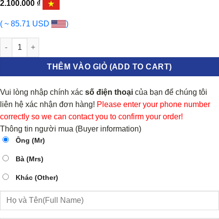
2.100.000
₫
( ~ 85.71 USD
)
NẸP MẠ CA LĂNG DƯỚI ISUZU MUX 2017-2024 | 8976704540 số l
THÊM VÀO GIỎ (ADD TO CART)
Vui lòng nhập chính xác
số điện thoại
của bạn để chúng tôi
liên hệ xác nhận đơn hàng!
Please enter your phone number
correctly so we can contact you to confirm your order!
Thông tin người mua (Buyer information)
Ông (Mr)
Bà (Mrs)
Khác (Other)