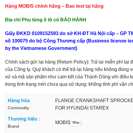
Hàng MOBIS chính hãng – Bao test tại hãng
Địa chỉ Phụ tùng ô tô có BẢO HÀNH
Giấy ĐKKD 0109152593 do sở KH-ĐT Hà Nội cấp – GP 
số 100075 do bộ Công Thương cấp (Business license is
by the Vietnamese Government)
Chính sách gửi lại hàng (Return Policy): Trả lại miễn phí tại đ
của Công ty. Quý khách có thể trả lại hàng nếu không đúng v
xứ và mã sản phẩm như cam kết của Thành Dũng với điều k
trong tình trạng mới chưa qua sử dụng: không tính phí vận c
Hàng hóa
FLANGE CRANKSHAFT SPROCK
Commodity
FOR HYUNDAI STAREX
Thương hiệu :
MOBIS
Brand