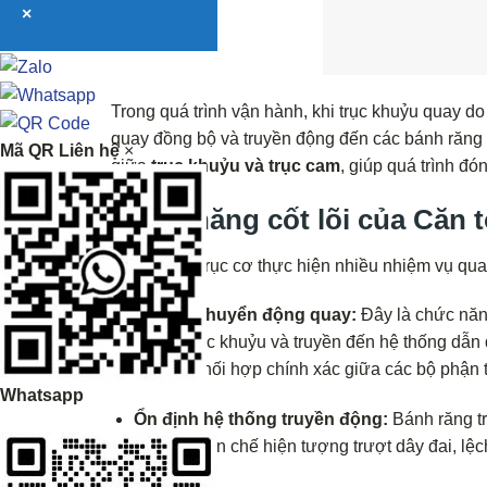
×
Trong quá trình vận hành, khi trục khuỷu quay do 
quay đồng bộ và truyền động đến các bánh răng 
Mã QR Liên hệ
×
giữa
trục khuỷu và trục cam
, giúp quá trình đ
Chức năng cốt lõi của Căn t
Căn tổ ong trục cơ thực hiện nhiều nhiệm vụ qua
Truyền chuyển động quay
:
Đây là chức năn
tiếp từ trục khuỷu và truyền đến hệ thống dẫ
bảo sự phối hợp chính xác giữa các bộ phận 
Whatsapp
Ổn định hệ thống truyền động
:
Bánh răng tr
Nhờ đó hạn chế hiện tượng trượt dây đai, lệc