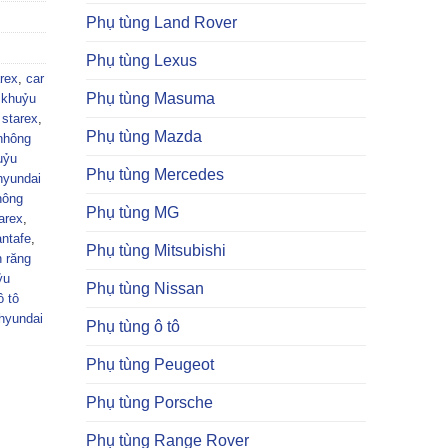
Phụ tùng Land Rover
Phụ tùng Lexus
rex
,
car
Phụ tùng Masuma
 khuỷu
 starex
,
Phụ tùng Mazda
nhông
uỷu
Phụ tùng Mercedes
hyundai
hông
Phụ tùng MG
arex
,
ntafe
,
Phụ tùng Mitsubishi
 răng
ỷu
Phụ tùng Nissan
ô tô
hyundai
Phụ tùng ô tô
Phụ tùng Peugeot
Phụ tùng Porsche
Phụ tùng Range Rover