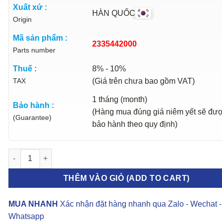
Xuất xứ :
HÀN QUỐC
Origin
Mã sản phẩm :
2335442000
Parts number
Thuế :
8% - 10%
TAX
(Giá trên chưa bao gồm VAT)
1 tháng (month)
Bảo hành :
(Hàng mua đúng giá niêm yết sẽ đư
(Guarantee)
bảo hành theo quy định)
NHÔNG BÁNH RĂNG TRỤC KHUỶU HYUNDAI STAREX 2007-2021 
THÊM VÀO GIỎ (ADD TO CART)
MUA NHANH
Xác nhận đặt hàng nhanh qua Zalo - Wechat -
Whatsapp