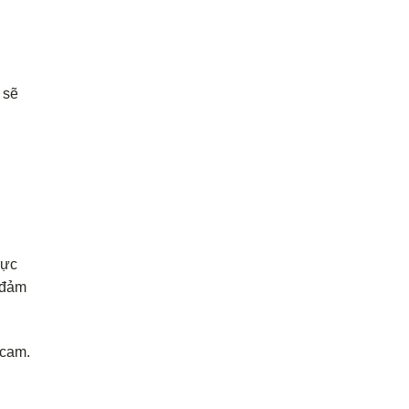
sẽ
rực
 đảm
 cam.