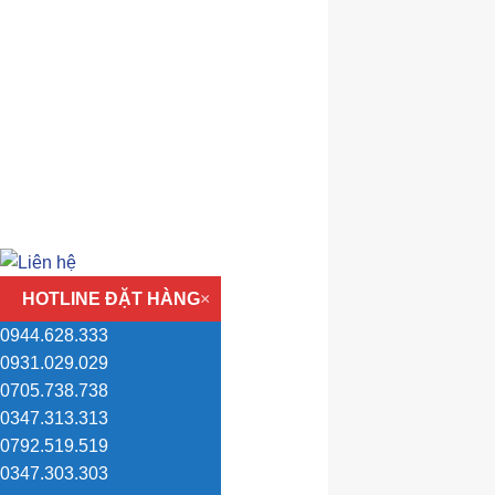
HOTLINE ĐẶT HÀNG
×
0944.628.333
0931.029.029
0705.738.738
0347.313.313
0792.519.519
0347.303.303