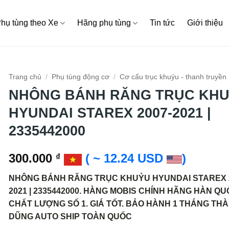
hụ tùng theo Xe
Hãng phụ tùng
Tin tức
Giới thiệu
Trang chủ
/
Phụ tùng động cơ
/
Cơ cấu trục khuỷu - thanh truyền
NHÔNG BÁNH RĂNG TRỤC KH
HYUNDAI STAREX 2007-2021 |
2335442000
300.000
( ~ 12.24 USD
)
₫
NHÔNG BÁNH RĂNG TRỤC KHUỶU HYUNDAI STAREX 2
2021 | 2335442000. HÀNG MOBIS CHÍNH HÃNG HÀN QU
CHẤT LƯỢNG SỐ 1. GIÁ TỐT. BẢO HÀNH 1 THÁNG TH
DŨNG AUTO SHIP TOÀN QUỐC