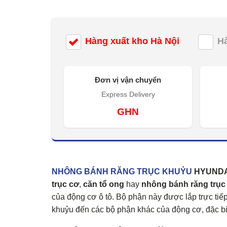
Hàng xuất kho Hà Nội
H
Đơn vị vận chuyển
Express Delivery
GHN
NHÔNG BÁNH RĂNG TRỤC KHUỶU
HYUNDAI 
trục cơ
,
căn tổ ong
hay
nhông bánh răng trục
của động cơ ô tô. Bộ phận này được lắp trực tiế
khuỷu đến các bộ phận khác của động cơ, đặc bi