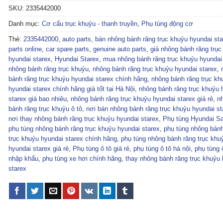
SKU:
2335442000
Danh mục:
Cơ cấu trục khuỷu - thanh truyền
,
Phụ tùng động cơ
Thẻ:
2335442000
,
auto parts
,
bán nhông bánh răng trục khuỷu hyundai sta
parts online
,
car spare parts
,
genuine auto parts
,
giá nhông bánh răng trục
hyundai starex
,
Hyundai Starex
,
mua nhông bánh răng trục khuỷu hyundai
nhông bánh răng trục khuỷu
,
nhông bánh răng trục khuỷu hyundai starex
,
bánh răng trục khuỷu hyundai starex chính hãng
,
nhông bánh răng trục kh
hyundai starex chính hãng giá tốt tại Hà Nội
,
nhông bánh răng trục khuỷu 
starex giá bao nhiêu
,
nhông bánh răng trục khuỷu hyundai starex giá rẻ
,
n
bánh răng trục khuỷu ô tô
,
nơi bán nhông bánh răng trục khuỷu hyundai st
nơi thay nhông bánh răng trục khuỷu hyundai starex
,
Phụ tùng Hyundai Sa
phụ tùng nhông bánh răng trục khuỷu hyundai starex
,
phụ tùng nhông bánh
trục khuỷu hyundai starex chính hãng
,
phụ tùng nhông bánh răng trục khu
hyundai starex giá rẻ
,
Phụ tùng ô tô giá rẻ
,
phụ tùng ô tô hà nội
,
phụ tùng 
nhập khẩu
,
phụ tùng xe hơi chính hãng
,
thay nhông bánh răng trục khuỷu 
starex