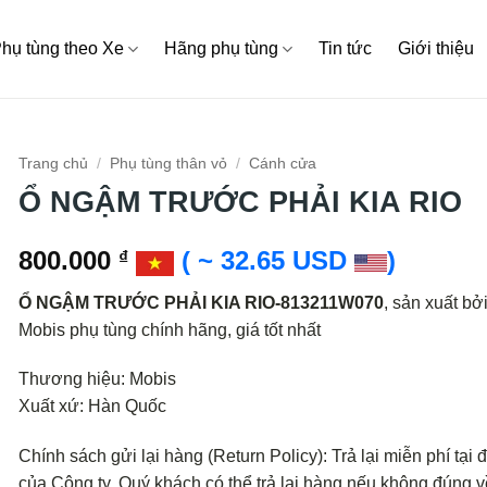
hụ tùng theo Xe
Hãng phụ tùng
Tin tức
Giới thiệu
Trang chủ
/
Phụ tùng thân vỏ
/
Cánh cửa
Ổ NGẬM TRƯỚC PHẢI KIA RIO
800.000
( ~ 32.65 USD
)
₫
Ổ NGẬM TRƯỚC PHẢI KIA RIO-813211W070
, sản xuất bở
Mobis phụ tùng chính hãng, giá tốt nhất
Thương hiệu: Mobis
Xuất xứ: Hàn Quốc
Chính sách gửi lại hàng (Return Policy): Trả lại miễn phí tại đ
của Công ty. Quý khách có thể trả lại hàng nếu không đúng v