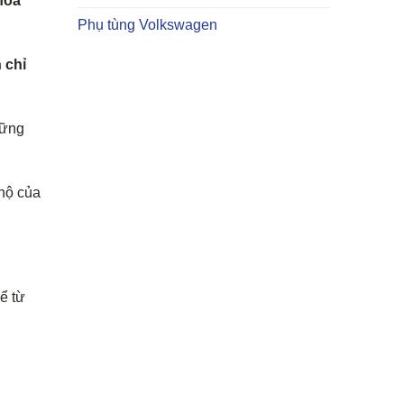
hóa
Phụ tùng Volkswagen
 chỉ
hững
 hộ của
ể từ