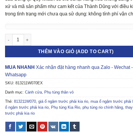
xứ và mã sản phẩm như cam kết của Thành Dũng với điều k
trong tình trạng mới chưa qua sử dụng: không tính phí vận c
Ổ NGẬM TRƯỚC PHẢI KIA RIO số lượng
THÊM VÀO GIỎ (ADD TO CART)
MUA NHANH
Xác nhận đặt hàng nhanh qua Zalo - Wechat -
Whatsapp
SKU:
813211W070EX
Danh mục:
Cánh cửa
,
Phụ tùng thân vỏ
Thẻ:
813211W070
,
giá ổ ngậm trước phải kia rio
,
mua ổ ngậm trước phải k
ổ ngậm trước phải kia rio
,
Phụ tùng Kia Rio
,
phụ tùng rio chính hãng
,
thay
trước phải kia rio