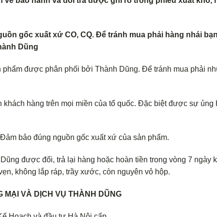
ề bảo hành và đổi trả được ghi rõ trong phiếu xuất kho, 
guồn gốc xuất xứ CO, CQ. Để tránh mua phải hàng nhái bạn
 Thành Dũng
n phẩm được phân phối bởi Thành Dũng. Để tránh mua phải n
 khách hàng trên mọi miền của tổ quốc. Đặc biệt được sự ủng
. Đảm bảo đúng nguồn gốc xuất xứ của sản phẩm.
ũng được đổi, trả lại hàng hoặc hoàn tiền trong vòng 7 ngày k
ẹn, không lắp ráp, trầy xước, còn nguyên vỏ hộp.
 MẠI VÀ DỊCH VỤ THÀNH DŨNG
Kế Hoạch và đầu tư Hà Nội cấp