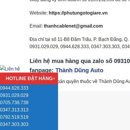
Website:
https://phutungotogiare.vn
Email:
thanhcablenet@gmail.com
Địa chỉ tại số 11-B8 Đầm Trấu, P. Bạch Đằng, Q. H
0931.029.029, 0944.628.333, 0347.303.303, 03
Liên hệ mua hàng qua z
alo
số
09310
fanpage:
Thành Dũng Auto
HOTLINE ĐẶT HÀNG
×
(Hình ảnh có bản quyền thuộc về Thành Dũng Au
0944.628.333
0931.029.029
0705.738.738
0347.313.313
0792.519.519
0347.303.303