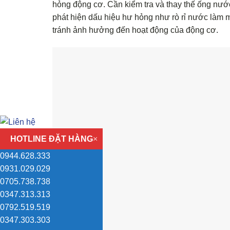
hỏng động cơ. Cần kiểm tra và thay thế ống nướ
phát hiện dấu hiệu hư hỏng như rò rỉ nước làm m
tránh ảnh hưởng đến hoạt động của động cơ.
HOTLINE ĐẶT HÀNG
×
0944.628.333
0931.029.029
0705.738.738
0347.313.313
0792.519.519
0347.303.303