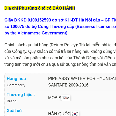
Địa chỉ Phụ tùng ô tô có BẢO HÀNH
Giấy ĐKKD 0109152593 do sở KH-ĐT Hà Nội cấp – GP 
số 100075 do bộ Công Thương cấp (Business license is
by the Vietnamese Government)
Chính sách gửi lại hàng (Return Policy): Trả lại miễn phí tại đ
của Công ty. Quý khách có thể trả lại hàng nếu không đúng v
xứ và mã sản phẩm như cam kết của Thành Dũng với điều k
trong tình trạng mới chưa qua sử dụng: không tính phí vận c
Hàng hóa
PIPE ASSY-WATER FOR HYUNDAI
Commodity
SANTAFE 2009-2016
Thương hiệu :
MOBIS
Brand
Xuất xứ :
HÀN QUỐC