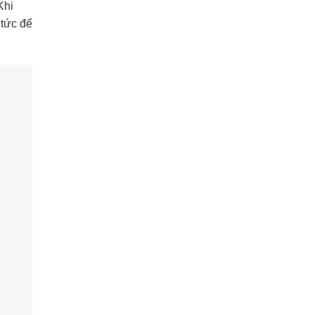
Khi
 tức để