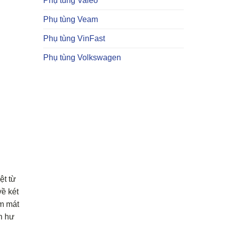
Phụ tùng Valeo
Phụ tùng Veam
Phụ tùng VinFast
Phụ tùng Volkswagen
ệt từ
ề két
àm mát
n hư