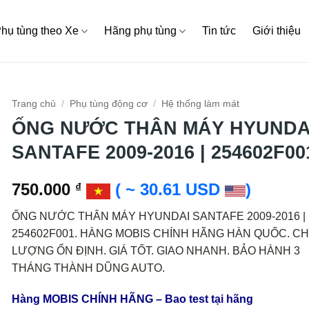
hụ tùng theo Xe
Hãng phụ tùng
Tin tức
Giới thiệu
Trang chủ
/
Phụ tùng động cơ
/
Hệ thống làm mát
ỐNG NƯỚC THÂN MÁY HYUNDA
SANTAFE 2009-2016 | 254602F00
750.000
( ~ 30.61 USD
)
₫
ỐNG NƯỚC THÂN MÁY HYUNDAI SANTAFE 2009-2016 |
254602F001. HÀNG MOBIS CHÍNH HÃNG HÀN QUỐC. C
LƯỢNG ỔN ĐỊNH. GIÁ TỐT. GIAO NHANH. BẢO HÀNH 3
THÁNG THÀNH DŨNG AUTO.
Hàng MOBIS CHÍNH HÃNG – Bao test tại hãng