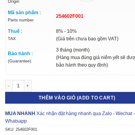
Origin
Mã sản phẩm :
254602F001
Parts number
Thuế :
8% - 10%
TAX
(Giá trên chưa bao gồm VAT)
3 tháng (month)
Bảo hành :
(Hàng mua đúng giá niêm yết sẽ đư
(Guarantee)
bảo hành theo quy định)
ỐNG NƯỚC THÂN MÁY HYUNDAI SANTAFE 2009-2016 | 254602F
THÊM VÀO GIỎ (ADD TO CART)
MUA NHANH
Xác nhận đặt hàng nhanh qua Zalo - Wechat -
Whatsapp
SKU:
254602F001