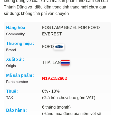
không đúng về xuất xứ và mã sản phẩm như cam kết của
Thành Dũng với điều kiện trong tình trạng mới chưa qua
sử dụng: không tính phí vận chuyển
Hàng hóa
FOG LAMP BEZEL FOR FORD
Commodity
EVEREST
Thương hiệu :
FORD
Brand
Xuất xứ :
THÁI LAN
Origin
Mã sản phẩm :
N1VZ15266D
Parts number
Thuế :
8% - 10%
TAX
(Giá trên chưa bao gồm VAT)
6 tháng (month)
Bảo hành :
(Hàng mua đúng giá niêm yết sẽ