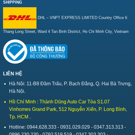
SHIPPING
DHL – VNPT EXPRESS LIMITED Country Office 6
Thang Long Street, Ward 4 Tan Binh District, Ho Chi Minh City, Vietnam
LIÊN HỆ
Hà Nội: 11-B8 Đầm Trấu, P. Bạch Đằng, Q. Hai Bà Trưng,
Hà Nội.
Hồ Chí Minh : Thành Dũng Auto Car Tòa S1.07
Vinhomes Grand Park, 512 Nguyễn Xiển, P. Long Bình,
Tp. HCM .
Hotline: 0944.628.333 - 0931.029.029 - 0347.313.313 -
0896.230.230 - 0792.519.519 - 0347.303.303 -