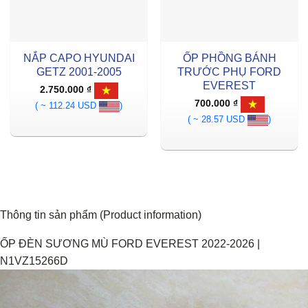
NẮP CAPO HYUNDAI
ỐP PHỒNG BÁNH
GETZ 2001-2005
TRƯỚC PHỤ FORD
EVEREST
2.750.000
₫
700.000
₫
( ~ 112.24 USD
)
( ~ 28.57 USD
)
Thông tin sản phẩm (Product information)
ỐP ĐÈN SƯƠNG MÙ FORD EVEREST 2022-2026 |
N1VZ15266D