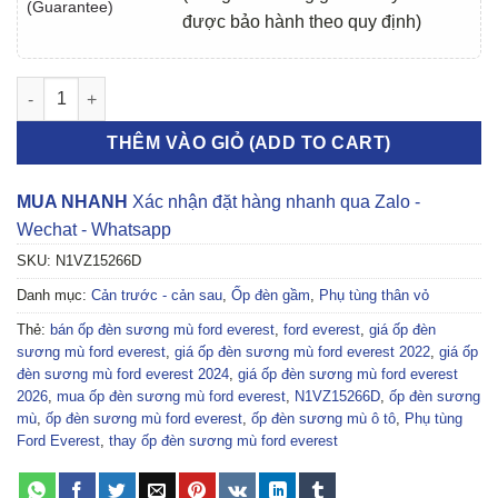
(Guarantee)
được bảo hành theo quy định)
ỐP ĐÈN SƯƠNG MÙ FORD EVEREST 2022-2026 | N1VZ15266D s
THÊM VÀO GIỎ (ADD TO CART)
MUA NHANH
Xác nhận đặt hàng nhanh qua Zalo -
Wechat - Whatsapp
SKU:
N1VZ15266D
Danh mục:
Cản trước - cản sau
,
Ốp đèn gầm
,
Phụ tùng thân vỏ
Thẻ:
bán ốp đèn sương mù ford everest
,
ford everest
,
giá ốp đèn
sương mù ford everest
,
giá ốp đèn sương mù ford everest 2022
,
giá ốp
đèn sương mù ford everest 2024
,
giá ốp đèn sương mù ford everest
2026
,
mua ốp đèn sương mù ford everest
,
N1VZ15266D
,
ốp đèn sương
mù
,
ốp đèn sương mù ford everest
,
ốp đèn sương mù ô tô
,
Phụ tùng
Ford Everest
,
thay ốp đèn sương mù ford everest