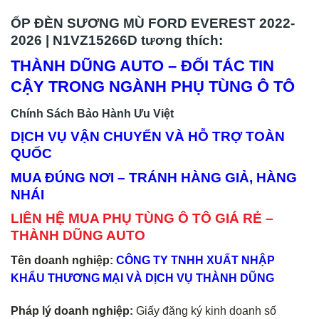
ỐP ĐÈN SƯƠNG MÙ FORD EVEREST 2022-
2026 | N1VZ15266D tương thích:
THÀNH DŨNG AUTO – ĐỐI TÁC TIN
CẬY TRONG NGÀNH PHỤ TÙNG Ô TÔ
Chính Sách Bảo Hành Ưu Việt
DỊCH VỤ VẬN CHUYỂN VÀ HỖ TRỢ TOÀN
QUỐC
MUA ĐÚNG NƠI – TRÁNH HÀNG GIẢ, HÀNG
NHÁI
LIÊN HỆ MUA PHỤ TÙNG Ô TÔ GIÁ RẺ –
THÀNH DŨNG AUTO
Tên doanh nghiệp:
CÔNG TY TNHH XUẤT NHẬP
KHẨU THƯƠNG MẠI VÀ DỊCH VỤ THÀNH DŨNG
Pháp lý doanh nghiệp:
Giấy đăng ký kinh doanh số