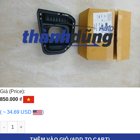
Giá (Price):
850.000
₫
( ~ 34.69 USD
)
ỐP ĐÈN SƯƠNG MÙ FORD EVEREST 2022-2026 | N1VZ15266D số 
THÊM VÀO GIỎ (ADD TO CART)