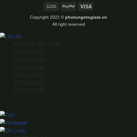
Bank
PayPal
Visa
Transfer
Copyright 2022 ©
phutungotogiare.vn
All right reserved
HOTLINE ĐẶT HÀNG
×
0944.628.333
0931.029.029
0705.738.738
0347.313.313
0792.519.519
0347.303.303
×