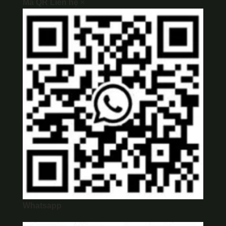
Mã QR Liên hệ
×
Whatsapp