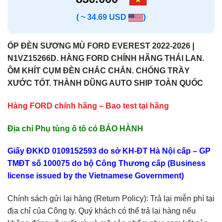
( ~ 34.69 USD
)
ỐP ĐÈN SƯƠNG MÙ FORD EVEREST 2022-2026 |
N1VZ15266D. HÀNG FORD CHÍNH HÃNG THÁI LAN.
ÔM KHÍT CỤM ĐÈN CHẮC CHẮN. CHỐNG TRẦY
XƯỚC TỐT. THÀNH DŨNG AUTO SHIP TOÀN QUỐC
Hàng FORD chính hãng – Bao test tại hãng
Địa chỉ Phụ tùng ô tô có BẢO HÀNH
Giấy ĐKKD 0109152593 do sở KH-ĐT Hà Nội cấp – GP
TMĐT số 100075 do bộ Công Thương cấp (Business
license issued by the Vietnamese Government)
Chính sách gửi lại hàng (Return Policy): Trả lại miễn phí tại
địa chỉ của Công ty. Quý khách có thể trả lại hàng nếu