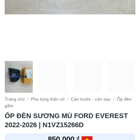
Trang chủ
/
Phụ tùng thân vỏ
/
Cản trước - cản sau
/
Ốp đèn
gầm
ỐP ĐÈN SƯƠNG MÙ FORD EVEREST
2022-2026 | N1VZ15266D
850.000
₫