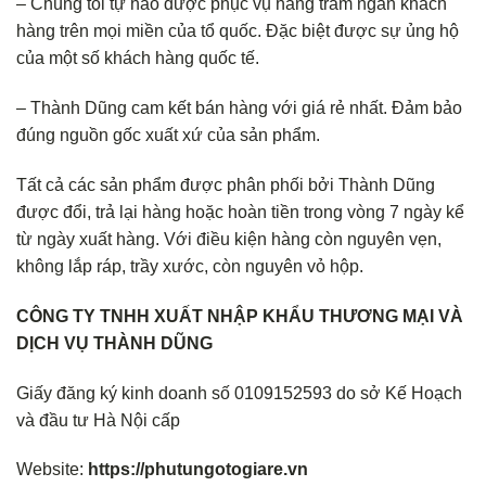
– Chúng tôi tự hào được phục vụ hàng trăm ngàn khách
hàng trên mọi miền của tổ quốc. Đặc biệt được sự ủng hộ
của một số khách hàng quốc tế.
– Thành Dũng cam kết bán hàng với giá rẻ nhất. Đảm bảo
đúng nguồn gốc xuất xứ của sản phẩm.
Tất cả các sản phẩm được phân phối bởi Thành Dũng
được đổi, trả lại hàng hoặc hoàn tiền trong vòng 7 ngày kể
từ ngày xuất hàng. Với điều kiện hàng còn nguyên vẹn,
không lắp ráp, trầy xước, còn nguyên vỏ hộp.
CÔNG TY TNHH XUẤT NHẬP KHẨU THƯƠNG MẠI VÀ
DỊCH VỤ THÀNH DŨNG
Giấy đăng ký kinh doanh số 0109152593 do sở Kế Hoạch
và đầu tư Hà Nội cấp
Website:
https://phutungotogiare.vn