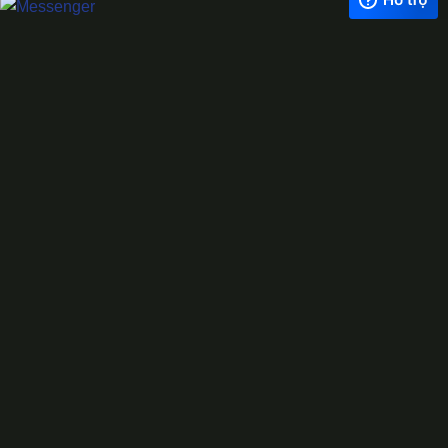
Exchange Rate
1 USD = 24.500 VNĐ
WhatsApp
0944628333