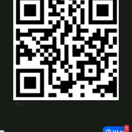
Viber
×
1