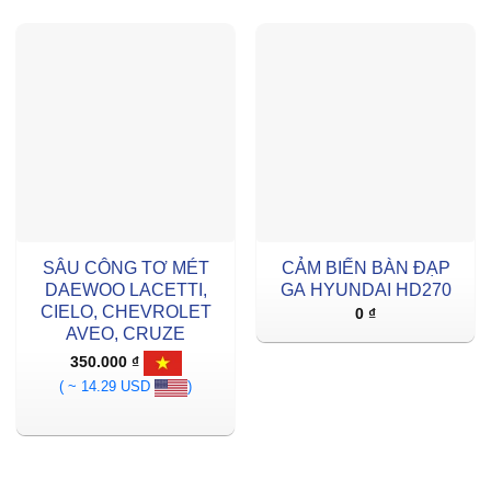
SÂU CÔNG TƠ MÉT
CẢM BIẾN BÀN ĐẠP
DAEWOO LACETTI,
GA HYUNDAI HD270
CIELO, CHEVROLET
0
₫
AVEO, CRUZE
350.000
₫
( ~ 14.29 USD
)