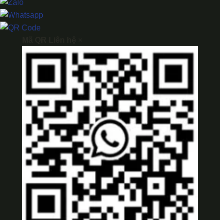
Mã QR Liên hệ
×