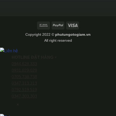
Bank
PayPal
Visa
Transfer
Copyright 2022 ©
phutungotogiare.vn
All right reserved
HOTLINE ĐẶT HÀNG
×
0944.628.333
0931.029.029
0705.738.738
0347.313.313
0792.519.519
0347.303.303
×