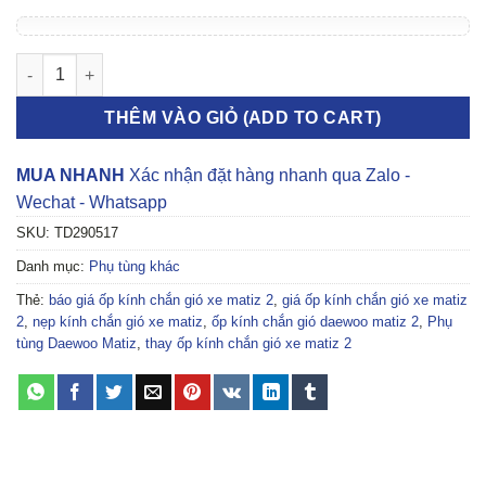
Ốp kính chắn gió Daewoo Matiz 2 số lượng
THÊM VÀO GIỎ (ADD TO CART)
MUA NHANH
Xác nhận đặt hàng nhanh qua Zalo -
Wechat - Whatsapp
SKU:
TD290517
Danh mục:
Phụ tùng khác
Thẻ:
báo giá ốp kính chắn gió xe matiz 2
,
giá ốp kính chắn gió xe matiz
2
,
nẹp kính chắn gió xe matiz
,
ốp kính chắn gió daewoo matiz 2
,
Phụ
tùng Daewoo Matiz
,
thay ốp kính chắn gió xe matiz 2