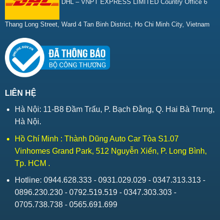
DHL – VNPT EXPRESS LIMITED Country Office 6
Thang Long Street, Ward 4 Tan Binh District, Ho Chi Minh City, Vietnam
LIÊN HỆ
Hà Nội: 11-B8 Đầm Trấu, P. Bạch Đằng, Q. Hai Bà Trưng,
Hà Nội.
Hồ Chí Minh : Thành Dũng Auto Car Tòa S1.07
Vinhomes Grand Park, 512 Nguyễn Xiển, P. Long Bình,
Tp. HCM .
Hotline: 0944.628.333 - 0931.029.029 - 0347.313.313 -
0896.230.230 - 0792.519.519 - 0347.303.303 -
0705.738.738 - 0565.691.699