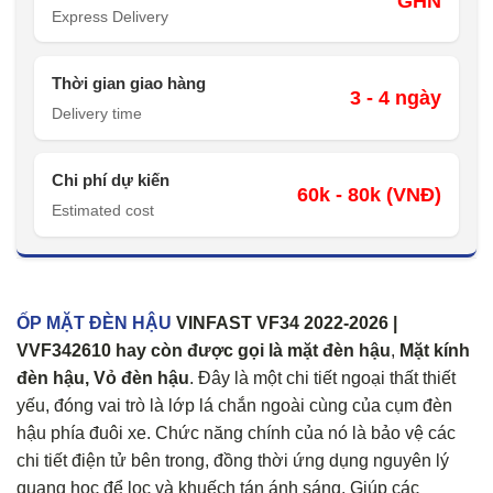
GHN
Express Delivery
Thời gian giao hàng
3 - 4 ngày
Delivery time
Chi phí dự kiến
60k - 80k (VNĐ)
Estimated cost
ỐP MẶT ĐÈN HẬU
VINFAST VF34 2022-2026 |
VVF342610
hay còn được gọi là mặt đèn hậu
,
Mặt kính
đèn hậu, Vỏ đèn hậu
. Đây là một chi tiết ngoại thất thiết
yếu, đóng vai trò là lớp lá chắn ngoài cùng của cụm đèn
hậu phía đuôi xe. Chức năng chính của nó là bảo vệ các
chi tiết điện tử bên trong, đồng thời ứng dụng nguyên lý
quang học để lọc và khuếch tán ánh sáng. Giúp các