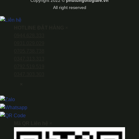
Copyright 2022 ©
phutungotogiare.vn
All right reserved
HOTLINE ĐẶT HÀNG
×
0944.628.333
0931.029.029
0705.738.738
0347.313.313
0792.519.519
0347.303.303
×
Mã QR Liên hệ
×