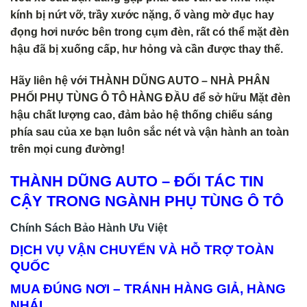
kính bị nứt vỡ, trầy xước nặng, ố vàng mờ đục hay
đọng hơi nước bên trong cụm đèn, rất có thể mặt đèn
hậu đã bị xuống cấp, hư hỏng và cần được thay thế.
Hãy liên hệ với THÀNH DŨNG AUTO – NHÀ PHÂN
PHỐI PHỤ TÙNG Ô TÔ HÀNG ĐẦU để sở hữu Mặt đèn
hậu chất lượng cao, đảm bảo hệ thống chiếu sáng
phía sau của xe bạn luôn sắc nét và vận hành an toàn
trên mọi cung đường!
THÀNH DŨNG AUTO – ĐỐI TÁC TIN
CẬY TRONG NGÀNH PHỤ TÙNG Ô TÔ
Chính Sách Bảo Hành Ưu Việt
DỊCH VỤ VẬN CHUYỂN VÀ HỖ TRỢ TOÀN
QUỐC
MUA ĐÚNG NƠI – TRÁNH HÀNG GIẢ, HÀNG
NHÁI