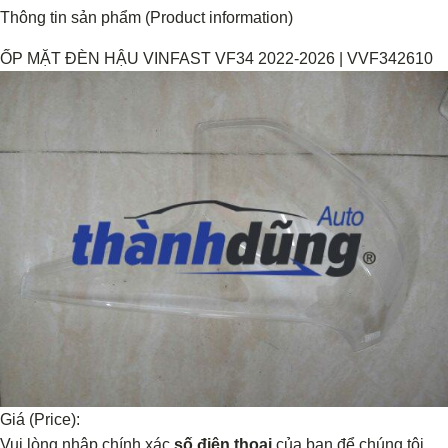
Thông tin sản phẩm (Product information)
ỐP MẶT ĐÈN HẬU VINFAST VF34 2022-2026 | VVF342610
Giá (Price):
Vui lòng nhập chính xác
số điện thoại
của bạn để chúng tôi