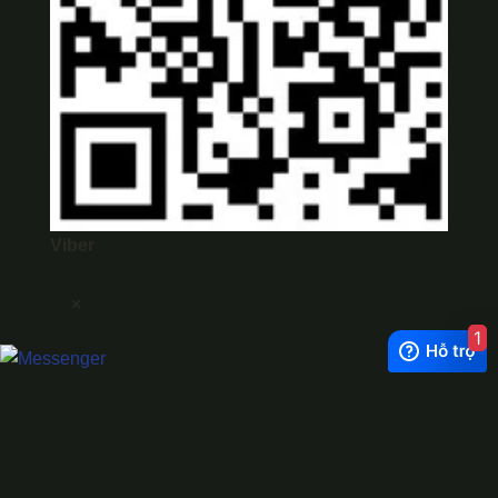
Viber
×
1
Exchange Rate