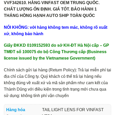
VVF342610. HÀNG VINFAST OEM TRUNG QUỐC.
CHẤT LƯỢNG ỔN ĐỊNH. GIÁ TỐT. BẢO HÀNH 1
THÁNG HỒNG HẠNH AUTO SHIP TOÀN QUỐC
NÓI KHÔNG: với hàng không tem mác, không rõ xuất
xứ, không bảo hành
Giấy ĐKKD 0109152593 do sở KH-ĐT Hà Nội cấp – GP
TMĐT số 100075 do bộ Công Thương cấp (Business
license issued by the Vietnamese Government)
Chính sách gửi lại hàng (Return Policy): Trả lại miễn phí tại
địa chỉ của Công ty. Quý khách có thể trả lại hàng nếu
không đúng về xuất xứ và mã sản phẩm như cam kết của
Thành Dũng với điều kiện trong tình trạng mới chưa qua
sử dụng: không tính phí vận chuyển
Hàng hóa
TAIL LIGHT LENS FOR VINFAST