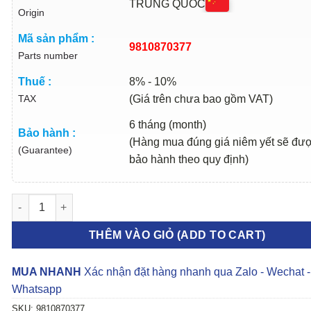
TRUNG QUỐC
Origin
Mã sản phẩm :
9810870377
Parts number
Thuế :
8% - 10%
TAX
(Giá trên chưa bao gồm VAT)
6 tháng (month)
Bảo hành :
(Hàng mua đúng giá niêm yết sẽ đư
(Guarantee)
bảo hành theo quy định)
ỐP NHỰA ĐÈN GẦM DƯỚI PEUGEOT 3008 2017-2021 | 98108703
THÊM VÀO GIỎ (ADD TO CART)
MUA NHANH
Xác nhận đặt hàng nhanh qua Zalo - Wechat -
Whatsapp
SKU:
9810870377