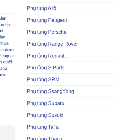
Phụ tùng ô tô
 đèn
Phụ tùng Peugeot
án ốp
ot
Phụ tùng Porsche
gầm
nhựa
Phụ tùng Range Rover
ầm dưới
Phụ tùng Renault
Peugeot
m dưới
Phụ tùng S Parts
,
phụ
dưới
Phụ tùng SRM
Phụ tùng SsangYong
Phụ tùng Subaru
Phụ tùng Suzuki
Phụ tùng TaTa
Phụ tùng Thaco