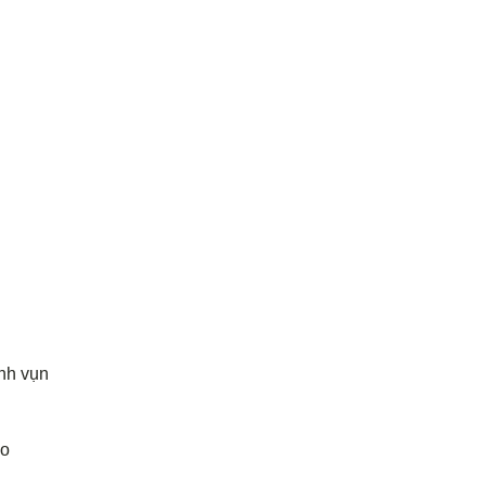
nh vụn
ao