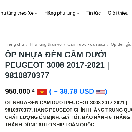
hụ tùng theo Xe
Hãng phụ tùng
Tin tức
Giới thiệu
Trang chủ
/
Phụ tùng thân vỏ
/
Cản trước - cản sau
/
Ốp đèn gầ
ỐP NHỰA ĐÈN GẦM DƯỚI
PEUGEOT 3008 2017-2021 |
9810870377
950.000
( ~ 38.78 USD
)
₫
ỐP NHỰA ĐÈN GẦM DƯỚI PEUGEOT 3008 2017-2021 |
9810870377. HÀNG PEUGEOT CHÍNH HÃNG TRUNG QU
CHẤT LƯỢNG ỔN ĐỊNH. GIÁ TỐT. BẢO HÀNH 6 THÁNG
THÀNH DŨNG AUTO SHIP TOÀN QUỐC