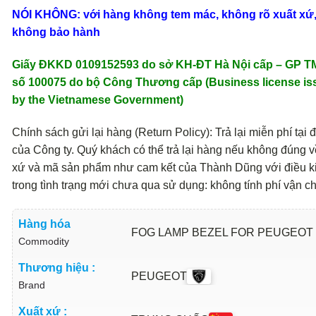
NÓI KHÔNG: với hàng không tem mác, không rõ xuất xứ
không bảo hành
Giấy ĐKKD 0109152593 do sở KH-ĐT Hà Nội cấp – GP 
số 100075 do bộ Công Thương cấp (Business license is
by the Vietnamese Government)
Chính sách gửi lại hàng (Return Policy): Trả lại miễn phí tại đ
của Công ty. Quý khách có thể trả lại hàng nếu không đúng v
xứ và mã sản phẩm như cam kết của Thành Dũng với điều k
trong tình trạng mới chưa qua sử dụng: không tính phí vận c
Hàng hóa
FOG LAMP BEZEL FOR PEUGEOT 
Commodity
Thương hiệu :
PEUGEOT
Brand
Xuất xứ :