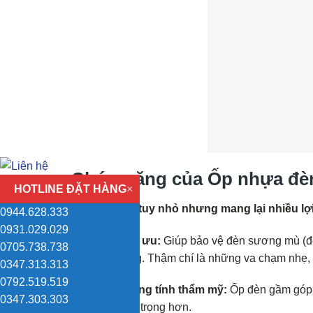
Chức năng của
Ốp nhựa đè
HOTLINE ĐẶT HÀNG
×
Ốp đèn gầm tuy nhỏ nhưng mang lại nhiều lợi
0944.628.333
0931.029.029
Bảo vệ tối ưu:
Giúp bảo vệ đèn sương mù (đè
0705.738.738
trên đường. Thậm chí là những va chạm nhẹ, k
0347.313.313
0792.519.519
Tăng cường tính thẩm mỹ:
Ốp đèn gầm góp 
0347.303.303
hoặc sang trọng hơn.