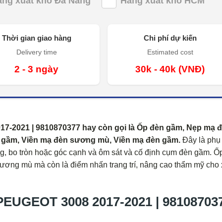
àng xuất kho Đà Nẵng
Hàng xuất kho HCM
Thời gian giao hàng
Chi phí dự kiến
Delivery time
Estimated cost
2 - 3 ngày
30k - 40k (VNĐ)
-2021 | 9810870377 hay còn gọi là Ốp đèn gầm, Nẹp mạ 
gầm, Viền mạ đèn sương mù, Viền mạ đèn gầm.
Đây là phụ
ng, bo tròn hoặc góc cạnh và ôm sát và cố định cụm đèn gầm. Ố
ương mù mà còn là điểm nhấn trang trí, nâng cao thẩm mỹ cho 
UGEOT 3008 2017-2021 | 98108703