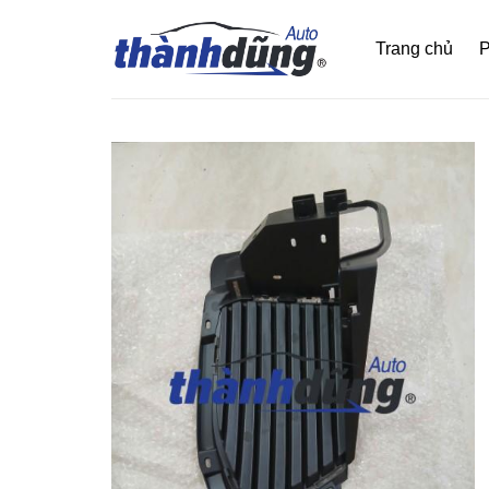
Bỏ
qua
Trang chủ
P
nội
dung