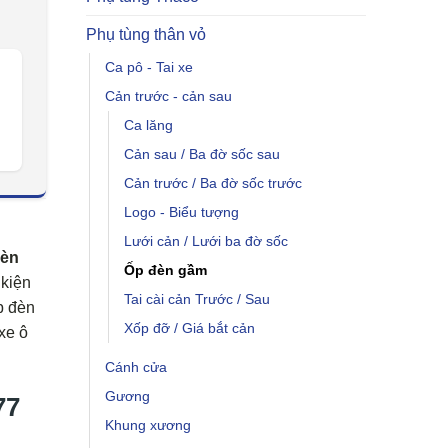
Phụ tùng thân vỏ
Ca pô - Tai xe
Cản trước - cản sau
Ca lăng
Cản sau / Ba đờ sốc sau
Cản trước / Ba đờ sốc trước
Logo - Biểu tượng
Lưới cản / Lưới ba đờ sốc
đèn
Ốp đèn gầm
 kiện
Tai cài cản Trước / Sau
p đèn
Xốp đỡ / Giá bắt cản
xe ô
Cánh cửa
Gương
77
Khung xương