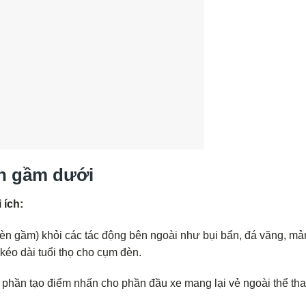
n gầm dưới
 ích:
n gầm) khỏi các tác động bên ngoài như bụi bẩn, đá văng, mả
éo dài tuổi thọ cho cụm đèn.
phần tạo điểm nhấn cho phần đầu xe mang lại vẻ ngoài thể th