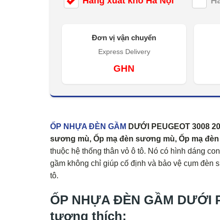
Hàng xuất kho Hà Nội
H
Đơn vị vận chuyển
Express Delivery
GHN
ỐP NHỰA ĐÈN GẦM
DƯỚI PEUGEOT 3008 2017
sương mù, Ốp mạ đèn sương mù, Ốp mạ đèn 
thuộc hệ thống thân vỏ ô tô. Nó có hình dáng co
gầm không chỉ giúp cố định và bảo vệ cụm đèn s
tô.
ỐP NHỰA ĐÈN GẦM DƯỚI PE
tương thích: