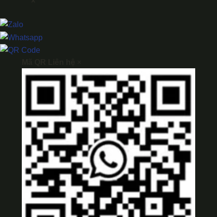
×
Mã QR Liên hệ
×