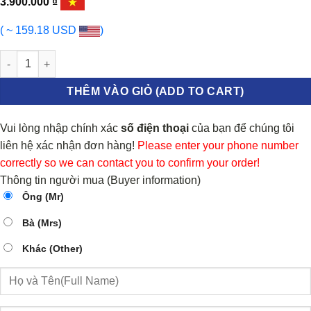
3.900.000
₫
( ~ 159.18 USD
)
ỐP XI MẠ CẢN TRƯỚC HYUNDAI ACCENT 2021-2023 số lượng
THÊM VÀO GIỎ (ADD TO CART)
Vui lòng nhập chính xác
số điện thoại
của bạn để chúng tôi
liên hệ xác nhận đơn hàng!
Please enter your phone number
correctly so we can contact you to confirm your order!
Thông tin người mua (Buyer information)
Ông (Mr)
Bà (Mrs)
Khác (Other)