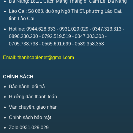
Đà Nẵng: 181/1 Cách Mạng Tháng 8, Cẩm Lệ, Đà Nẵng
Lào Cai: Số 063, đường Ngô Thì Sĩ, phường Lào Cai,
tỉnh Lào Cai
Hotline: 0944.628.333 - 0931.029.029 - 0347.313.313 -
0896.230.230 - 0792.519.519 - 0347.303.303 -
0705.738.738 - 0565.691.699 - 0589.358.358
Email:
thanhcablenet@gmail.com
CHÍNH SÁCH
Bảo hành, đổi trả
Hướng dẫn thanh toán
Vận chuyển, giao nhận
Chính sách bảo mật
Zalo 0931.029.029