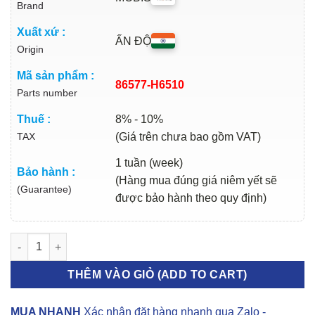
Brand
Xuất xứ :
ẤN ĐỘ
Origin
Mã sản phẩm :
86577-H6510
Parts number
Thuế :
8% - 10%
TAX
(Giá trên chưa bao gồm VAT)
1 tuần (week)
Bảo hành :
(Hàng mua đúng giá niêm yết sẽ
(Guarantee)
được bảo hành theo quy định)
ỐP XI MẠ CẢN TRƯỚC HYUNDAI ACCENT 2021-2023 số lượng
THÊM VÀO GIỎ (ADD TO CART)
MUA NHANH
Xác nhận đặt hàng nhanh qua Zalo -