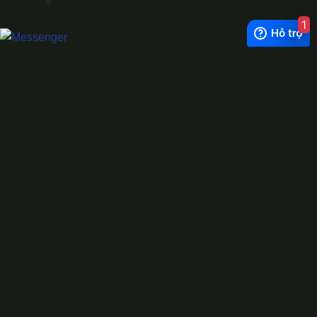
×
1
Exchange Rate
1 USD = 24.500 VNĐ
WhatsApp
0944628333