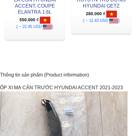
ACCENT, COUPE
HYUNDAI GETZ
ELANTRA 1.6L
280.000
₫
550.000
₫
( ~ 11.43 USD
)
( ~ 22.45 USD
)
Thông tin sản phẩm (Product information)
ỐP XI MẠ CẢN TRƯỚC HYUNDAI ACCENT 2021-2023