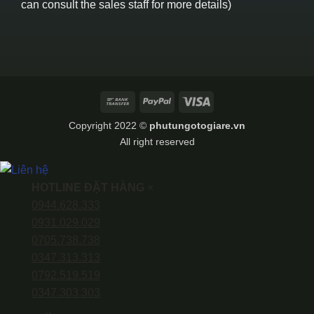
can consult the sales staff for more details)
Bank
PayPal
Visa
Transfer
Copyright 2022 ©
phutungotogiare.vn
All right reserved
HOTLINE ĐẶT HÀNG
×
0944.628.333
0931.029.029
0705.738.738
0347.313.313
0792.519.519
0347.303.303