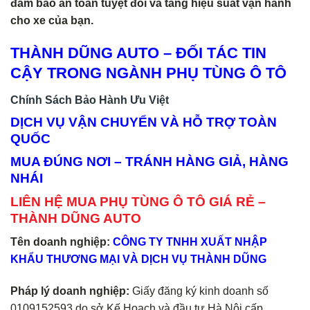
đảm bảo an toàn tuyệt đối và tăng hiệu suất vận hành
cho xe của bạn.
THÀNH DŨNG AUTO – ĐỐI TÁC TIN
CẬY TRONG NGÀNH PHỤ TÙNG Ô TÔ
Chính Sách Bảo Hành Ưu Việt
DỊCH VỤ VẬN CHUYỂN VÀ HỖ TRỢ TOÀN
QUỐC
MUA ĐÚNG NƠI – TRÁNH HÀNG GIẢ, HÀNG
NHÁI
LIÊN HỆ MUA PHỤ TÙNG Ô TÔ GIÁ RẺ –
THÀNH DŨNG AUTO
Tên doanh nghiệp:
CÔNG TY TNHH XUẤT NHẬP
KHẨU THƯƠNG MẠI VÀ DỊCH VỤ THÀNH DŨNG
Pháp lý doanh nghiệp:
Giấy đăng ký kinh doanh số
0109152593 do sở Kế Hoạch và đầu tư Hà Nội cấp.