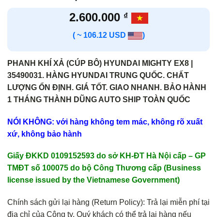
2.600.000
₫
( ~ 106.12 USD
)
PHANH KHÍ XẢ (CÚP BÔ) HYUNDAI MIGHTY EX8 |
35490031. HÀNG HYUNDAI TRUNG QUỐC. CHẤT
LƯỢNG ỔN ĐỊNH. GIÁ TỐT. GIAO NHANH. BẢO HÀNH
1 THÁNG THÀNH DŨNG AUTO SHIP TOÀN QUỐC
NÓI KHÔNG: với hàng không tem mác, không rõ xuất
xứ, không bảo hành
Giấy ĐKKD 0109152593 do sở KH-ĐT Hà Nội cấp – GP
TMĐT số 100075 do bộ Công Thương cấp (Business
license issued by the Vietnamese Government)
Chính sách gửi lại hàng (Return Policy): Trả lại miễn phí tại
địa chỉ của Công ty. Quý khách có thể trả lại hàng nếu