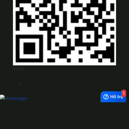
Viber
×
1
Exchange Rate