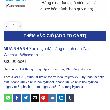
(Hàng mua đúng giá niêm yết sẽ
(Guarantee)
được bảo hành theo quy định)
PHANH KHÍ XẢ (CÚP BÔ) HYUNDAI MIGHTY EX8 | 35490031 số 
THÊM VÀO GIỎ (ADD TO CART)
MUA NHANH
Xác nhận đặt hàng nhanh qua Zalo -
Wechat - Whatsapp
SKU:
35490031
Danh mục:
Hệ thống cung cấp khí nạp, xả
,
Phụ tùng động cơ
Thẻ:
35490031
,
exhaust brake for hyundai mighty ex8
,
hyundai mighty
ex8
,
phanh khí xả (cúp bô) hyundai
,
phanh khí xả (cúp bô) hyundai
mighty ex8
,
phanh khí xả mighty ex8
,
Phụ tùng Hyundai