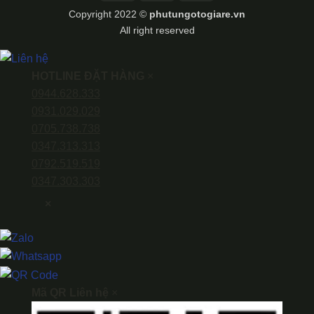
Transfer
Copyright 2022 ©
phutungotogiare.vn
All right reserved
HOTLINE ĐẶT HÀNG
×
0944.628.333
0931.029.029
0705.738.738
0347.313.313
0792.519.519
0347.303.303
×
Mã QR Liên hệ
×