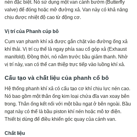
nén đặc biệt. Nó sử dụng một van cánh bướm (Butterfly
valve) để đóng hoặc mở đường xả. Van này có khả năng
chịu được nhiệt độ cao từ động cơ.
Vị trí của Phanh cúp bô
Cụm van phanh khí xả được gắn chặt vào đường ống xả
khí thải. Vị trí cụ thể là ngay phía sau cổ góp xả (Exhaust
manifold). Đồng thời, nó nằm trước bầu giảm thanh. Nhờ
vị trí này, van có thể can thiệp trực tiếp vào luồng khí xả.
Cấu tạo và chất liệu của phanh cổ bô
Hệ thống phanh khí xả có cấu tạo cơ khí chịu lực nén cao.
Nó bao gồm một thân ống kim loại chứa đĩa van xoay bên
trong. Thân ống kết nối với một bầu ngạt ở bên ngoài. Bầu
ngạt này có thể là bầu piston khí nén hoặc mô tơ điện.
Thiết bị dùng để điều khiển góc quay của cánh van.
Chất liệu