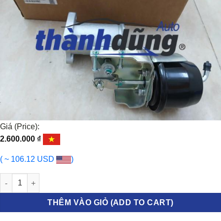
Giá (Price):
2.600.000
₫
( ~ 106.12 USD
)
PHANH KHÍ XẢ (CÚP BÔ) HYUNDAI MIGHTY EX8 | 35490031 số lư
THÊM VÀO GIỎ (ADD TO CART)