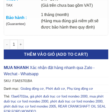
TAX
(Giá trên chưa bao gồm VAT)
1 tháng (month)
Bảo hành :
(Hàng mua đúng giá niêm yết sẽ
(Guarantee)
được bảo hành theo quy định)
PHỚT ĐUÔI TRỤC CƠ FORD MONDEO 2005 | F3AE6701BA số l
THÊM VÀO GIỎ (ADD TO CART)
MUA NHANH
Xác nhận đặt hàng nhanh qua Zalo -
Wechat - Whatsapp
SKU:
F3AE6701BA
Danh mục:
Gioăng động cơ
,
Phớt đuôi cơ
,
Phụ tùng động cơ
Thẻ:
f3ae6701ba
,
giá phớt đuôi trục cơ ford mondeo 2000
,
mua phớt
đuôi trục cơ ford mondeo 2000
,
phớt đuôi trục cơ ford mondeo 2000
,
phớt đuôi trục cơ ford mondeo 2005
,
REAR CRANKSHAFT OIL SEAL
FOR FORD MONDEO