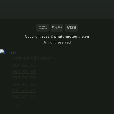
Bank
PayPal
Visa
Transfer
Copyright 2022 ©
phutungotogiare.vn
All right reserved
HOTLINE ĐẶT HÀNG
×
0944.628.333
0931.029.029
0705.738.738
0347.313.313
0792.519.519
0347.303.303
×