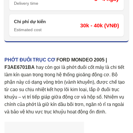
Delivery time
Chi phí dự kiến
30k - 40k (VNĐ)
Estimated cost
PHỚT ĐUÔI TRỤC CƠ
FORD MONDEO 2005 |
F3AE6701BA
hay còn gọi là phớt đuôi cốt máy là chi tiết
làm kín quan trọng trong hệ thống gioăng động cơ. Bộ
phận này có dạng vòng tròn (vành khuyên), được chế tạo
từ cao su chịu nhiệt kết hợp lõi kim loại, lắp ở đuôi trục
khuỷu – vị trí tiếp giáp giữa động cơ và hộp số. Nhiệm vụ
chính của phớt là giữ kín dầu bôi trơn, ngăn rò rỉ ra ngoài
và bảo vệ khu vực trục khuỷu hoạt động ổn định.