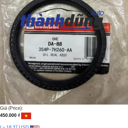
Giá (Price):
450.000
₫
( ~ 18.37 USD
)