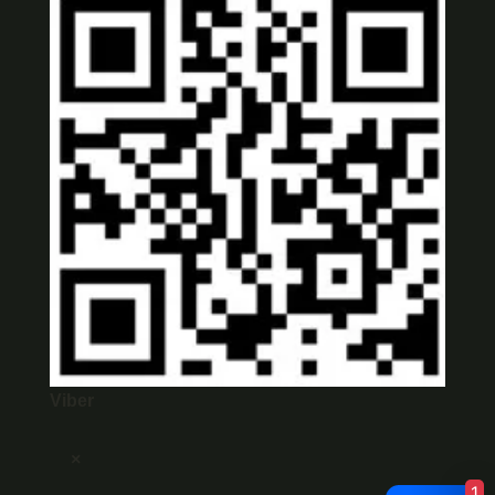
Viber
×
1