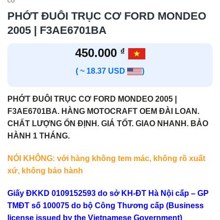
cơ
PHỚT ĐUÔI TRỤC CƠ FORD MONDEO
2005 | F3AE6701BA
450.000
₫
( ~ 18.37 USD
)
PHỚT ĐUÔI TRỤC CƠ FORD MONDEO 2005 |
F3AE6701BA. HÀNG MOTOCRAFT OEM ĐÀI LOAN.
CHẤT LƯỢNG ỔN ĐỊNH. GIÁ TỐT. GIAO NHANH. BẢO
HÀNH 1 THÁNG.
NÓI KHÔNG: với hàng không tem mác, không rõ xuất
xứ, không bảo hành
Giấy ĐKKD 0109152593 do sở KH-ĐT Hà Nội cấp – GP
TMĐT số 100075 do bộ Công Thương cấp (Business
license issued by the Vietnamese Government)