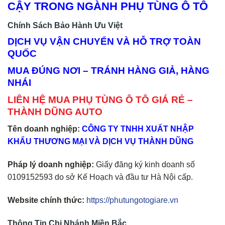
CẬY TRONG NGÀNH PHỤ TÙNG Ô TÔ
Chính Sách Bảo Hành Ưu Việt
DỊCH VỤ VẬN CHUYỂN VÀ HỖ TRỢ TOÀN
QUỐC
MUA ĐÚNG NƠI – TRÁNH HÀNG GIẢ, HÀNG
NHÁI
LIÊN HỆ MUA PHỤ TÙNG Ô TÔ GIÁ RẺ –
THÀNH DŨNG AUTO
Tên doanh nghiệp:
CÔNG TY TNHH XUẤT NHẬP
KHẨU THƯƠNG MẠI VÀ DỊCH VỤ THÀNH DŨNG
Pháp lý doanh nghiệp:
Giấy đăng ký kinh doanh số
0109152593 do sở Kế Hoạch và đầu tư Hà Nội cấp.
Website chính thức:
https://phutungotogiare.vn
Thông Tin Chi Nhánh Miền Bắc