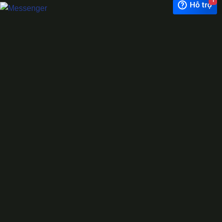
Exchange Rate
1 USD = 24.500 VNĐ
WhatsApp
0944628333