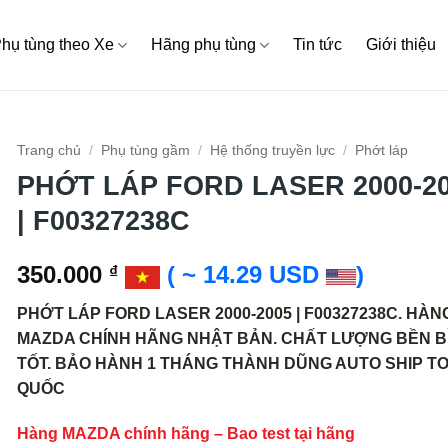
hụ tùng theo Xe
Hãng phụ tùng
Tin tức
Giới thiệu
Trang chủ
/
Phụ tùng gầm
/
Hệ thống truyền lực
/
Phớt láp
PHỚT LÁP FORD LASER 2000-2
| F00327238C
350.000
( ~ 14.29 USD
)
₫
PHỚT LÁP FORD LASER 2000-2005 | F00327238C. HÀN
MAZDA CHÍNH HÃNG NHẬT BẢN. CHẤT LƯỢNG BỀN BỈ
TỐT. BẢO HÀNH 1 THÁNG THÀNH DŨNG AUTO SHIP T
QUỐC
Hàng MAZDA chính hãng – Bao test tại hãng