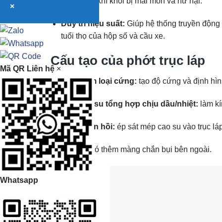
chi tiết cơ khí khỏi bị mài mòn và hư hại.
×
Duy trì hiệu suất:
Giúp hệ thống truyền động h
tuổi thọ của hộp số và cầu xe.
Cấu tạo của phớt trục láp
Mã QR Liên hệ
×
Vòng kim loại cứng:
tạo độ cứng và định hì
Lớp cao su tổng hợp chịu dầu/nhiệt:
làm kí
Lò xo đàn hồi:
ép sát mép cao su vào trục láp
Một số loại có thêm màng chắn bụi bên ngoài.
Whatsapp