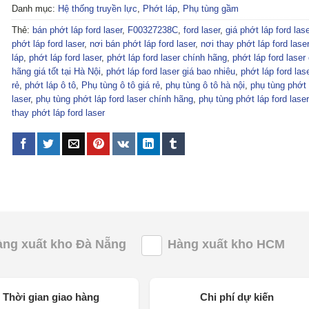
Danh mục:
Hệ thống truyền lực
,
Phớt láp
,
Phụ tùng gầm
Thẻ:
bán phớt láp ford laser
,
F00327238C
,
ford laser
,
giá phớt láp ford lase
phớt láp ford laser
,
nơi bán phớt láp ford laser
,
nơi thay phớt láp ford laser
láp
,
phớt láp ford laser
,
phớt láp ford laser chính hãng
,
phớt láp ford laser
hãng giá tốt tại Hà Nội
,
phớt láp ford laser giá bao nhiêu
,
phớt láp ford lase
rẻ
,
phớt láp ô tô
,
Phụ tùng ô tô giá rẻ
,
phụ tùng ô tô hà nội
,
phụ tùng phớt 
laser
,
phụ tùng phớt láp ford laser chính hãng
,
phụ tùng phớt láp ford laser
thay phớt láp ford laser
àng xuất kho Đà Nẵng
Hàng xuất kho HCM
Thời gian giao hàng
Chi phí dự kiến