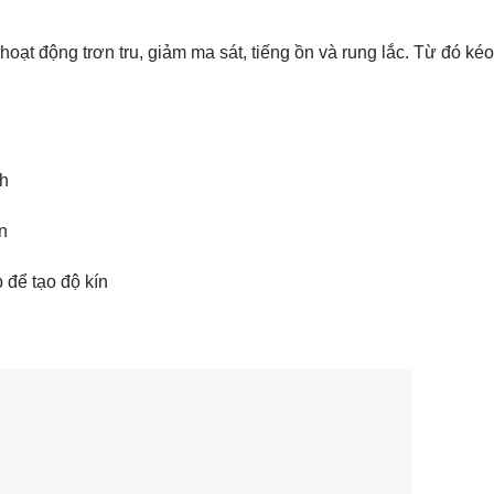
oạt động trơn tru, giảm ma sát, tiếng ồn và rung lắc. Từ đó kéo
nh
n
 để tạo độ kín