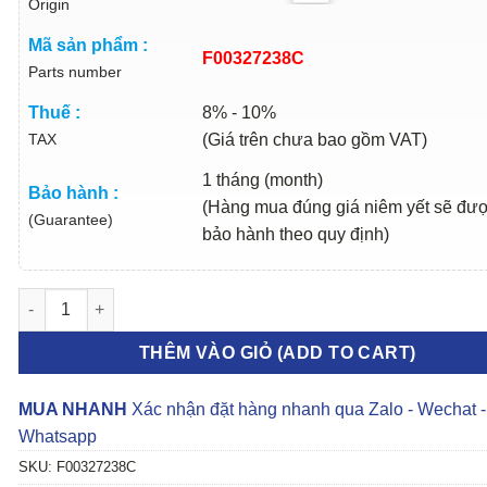
Origin
Mã sản phẩm :
F00327238C
Parts number
Thuế :
8% - 10%
TAX
(Giá trên chưa bao gồm VAT)
1 tháng (month)
Bảo hành :
(Hàng mua đúng giá niêm yết sẽ đư
(Guarantee)
bảo hành theo quy định)
PHỚT LÁP FORD LASER 2000-2005 | F00327238C số lượng
THÊM VÀO GIỎ (ADD TO CART)
MUA NHANH
Xác nhận đặt hàng nhanh qua Zalo - Wechat -
Whatsapp
SKU:
F00327238C