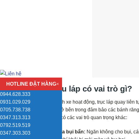
HOTLINE ĐẶT HÀNG
×
Phớt dầu láp có vai trò gì?
0944.628.333
0931.029.029
Trong quá trình xe hoạt động, trục láp quay liên
0705.738.738
bôi trơn luôn ở bên trong đảm bảo các bánh răng
0347.313.313
phớt láp còn có các vai trò quan trọng khác:
0792.519.519
Ngăn ngừa bụi bẩn:
Ngăn không cho bụi, cá
0347.303.303