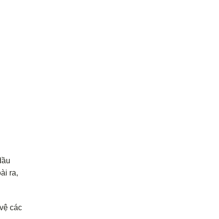
dầu
ài ra,
 vệ các