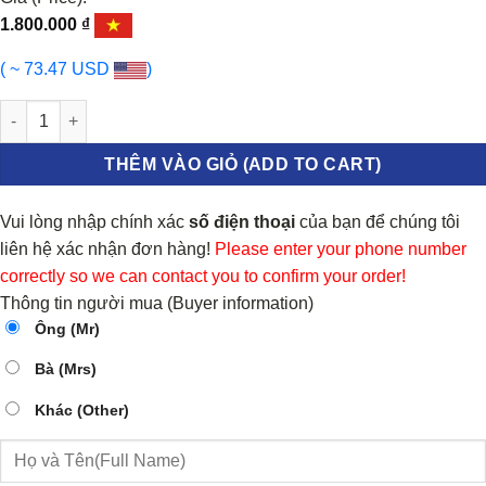
1.800.000
₫
( ~ 73.47 USD
)
PHUỘC NHÚN SAU FORD TOURNEO 2020-2025 | GK2118080BB số
THÊM VÀO GIỎ (ADD TO CART)
Vui lòng nhập chính xác
số điện thoại
của bạn để chúng tôi
liên hệ xác nhận đơn hàng!
Please enter your phone number
correctly so we can contact you to confirm your order!
Thông tin người mua (Buyer information)
Ông (Mr)
Bà (Mrs)
Khác (Other)