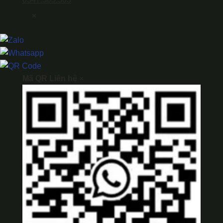
×
Mã QR Liên hệ
×