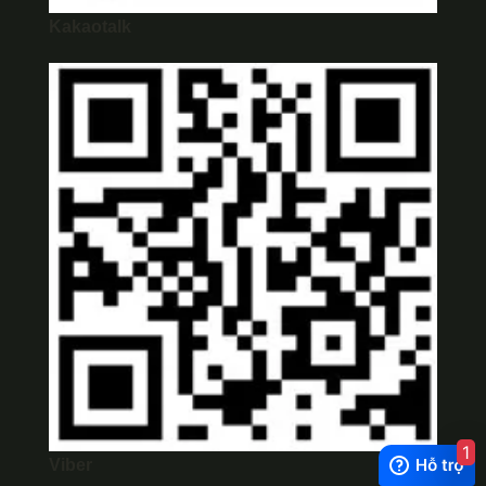
Kakaotalk
1
Viber