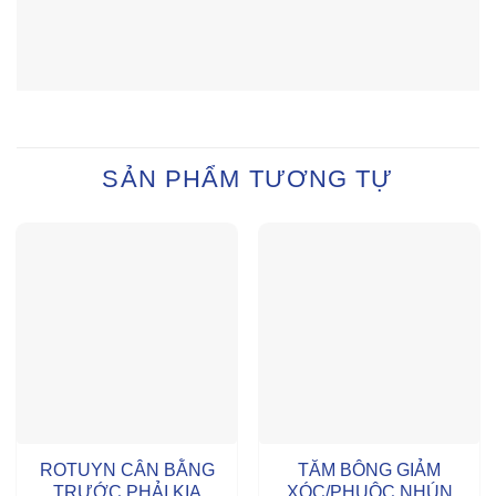
SẢN PHẨM TƯƠNG TỰ
ROTUYN CÂN BẰNG
TĂM BÔNG GIẢM
TRƯỚC PHẢI KIA
XÓC/PHUỘC NHÚN