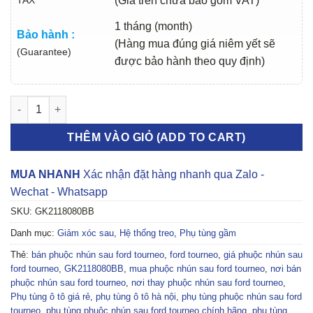
(Giá trên chưa bao gồm VAT)
1 tháng (month)
Bảo hành :
(Hàng mua đúng giá niêm yết sẽ
(Guarantee)
được bảo hành theo quy định)
PHUỘC NHÚN SAU FORD TOURNEO 2020-2025 | GK2118080BB 
THÊM VÀO GIỎ (ADD TO CART)
MUA NHANH
Xác nhận đặt hàng nhanh qua Zalo -
Wechat - Whatsapp
SKU:
GK2118080BB
Danh mục:
Giảm xóc sau
,
Hệ thống treo
,
Phụ tùng gầm
Thẻ:
bán phuộc nhún sau ford tourneo
,
ford tourneo
,
giá phuộc nhún sau
ford tourneo
,
GK2118080BB
,
mua phuộc nhún sau ford tourneo
,
nơi bán
phuộc nhún sau ford tourneo
,
nơi thay phuộc nhún sau ford tourneo
,
Phụ tùng ô tô giá rẻ
,
phụ tùng ô tô hà nội
,
phụ tùng phuộc nhún sau ford
tourneo
,
phụ tùng phuộc nhún sau ford tourneo chính hãng
,
phụ tùng