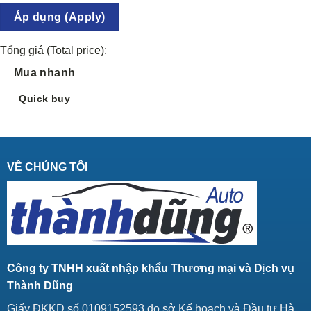
Áp dụng (Apply)
Tổng giá (Total price):
Mua nhanh
Quick buy
VỀ CHÚNG TÔI
Công ty TNHH xuất nhập khẩu Thương mại và Dịch vụ
Thành Dũng
Giấy ĐKKD số 0109152593 do sở Kế hoạch và Đầu tư Hà