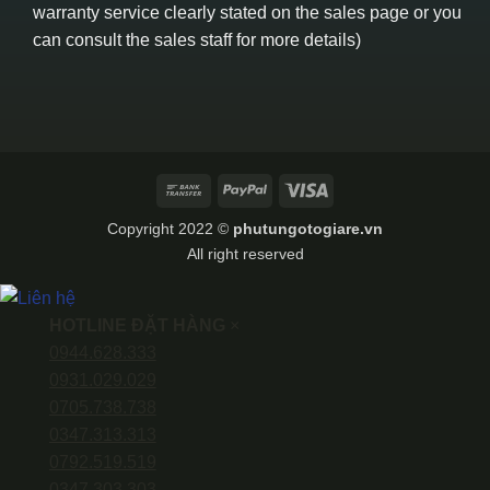
warranty service clearly stated on the sales page or you
can consult the sales staff for more details)
Bank
PayPal
Visa
Transfer
Copyright 2022 ©
phutungotogiare.vn
All right reserved
HOTLINE ĐẶT HÀNG
×
0944.628.333
0931.029.029
0705.738.738
0347.313.313
0792.519.519
0347.303.303