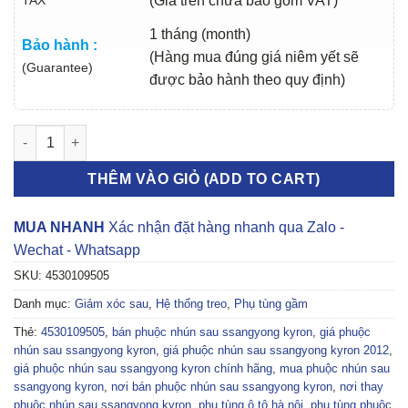
(Giá trên chưa bao gồm VAT)
1 tháng (month)
Bảo hành :
(Hàng mua đúng giá niêm yết sẽ
(Guarantee)
được bảo hành theo quy định)
PHUỘC NHÚN SAU SSANGYONG KYRON 2005-2013 | 453010950
THÊM VÀO GIỎ (ADD TO CART)
MUA NHANH
Xác nhận đặt hàng nhanh qua Zalo -
Wechat - Whatsapp
SKU:
4530109505
Danh mục:
Giảm xóc sau
,
Hệ thống treo
,
Phụ tùng gầm
Thẻ:
4530109505
,
bán phuộc nhún sau ssangyong kyron
,
giá phuộc
nhún sau ssangyong kyron
,
giá phuộc nhún sau ssangyong kyron 2012
,
giá phuộc nhún sau ssangyong kyron chính hãng
,
mua phuộc nhún sau
ssangyong kyron
,
nơi bán phuộc nhún sau ssangyong kyron
,
nơi thay
phuộc nhún sau ssangyong kyron
,
phụ tùng ô tô hà nội
,
phụ tùng phuộc