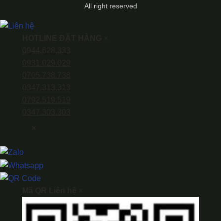
All right reserved
HOTLINE ĐẶT HÀNG
×
0944.628.333
0931.029.029
0705.738.738
0347.313.313
0792.519.519
0347.303.303
×
Mã QR Liên hệ
×