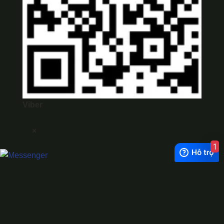
Viber
×
1
Exchange Rate
1 USD = 24.500 VNĐ