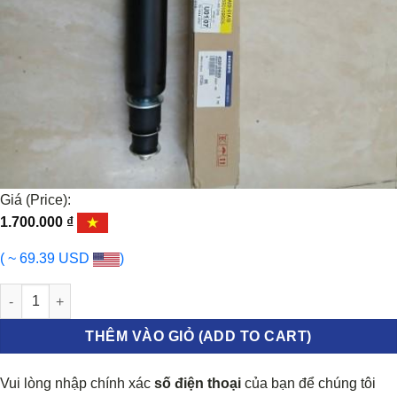
Giá (Price):
1.700.000
₫
( ~ 69.39 USD
)
PHUỘC NHÚN SAU SSANGYONG KYRON 2005-2013 | 4530109505 
THÊM VÀO GIỎ (ADD TO CART)
Vui lòng nhập chính xác
số điện thoại
của bạn để chúng tôi