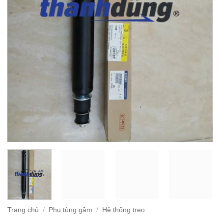
Trang chủ
/
Phụ tùng gầm
/
Hệ thống treo