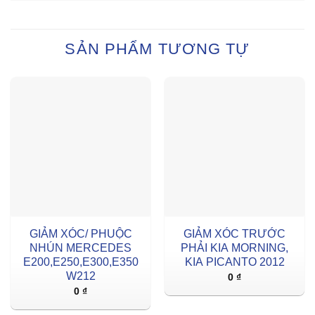
SẢN PHẨM TƯƠNG TỰ
GIẢM XÓC/ PHUỘC
GIẢM XÓC TRƯỚC
NHÚN MERCEDES
PHẢI KIA MORNING,
E200,E250,E300,E350
KIA PICANTO 2012
W212
0
₫
0
₫