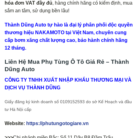
hóa đơn VAT đầy đủ
, hàng chính hãng có kiểm định, mua
sắm an tâm, sử dụng bền lâu!
Thành Dũng Auto tự hào là đại lý phân phối độc quyền
thương hiệu NAKAMOTO tại Việt Nam, chuyên cung
cấp bơm xăng chất lượng cao, bảo hành chính hãng
12 tháng.
Liên Hệ Mua Phụ Tùng Ô Tô Giá Rẻ – Thành
Dũng Auto
CÔNG TY TNHH XUẤT NHẬP KHẨU THƯƠNG MẠI VÀ
DỊCH VỤ THÀNH DŨNG
Giấy đăng ký kinh doanh số 0109152593 do sở Kế Hoạch và đầu
tư Hà Nội cấp
Website:
https://phutungotogiare.vn
>>>
Chi nhánh miền Bắc: Số 11 Dãy B8 Đầm Trấu,