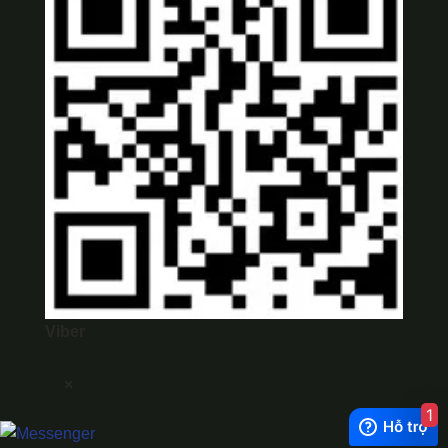
Viber
×
1