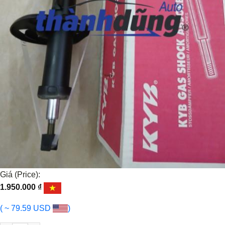
Giá (Price):
1.950.000
₫
( ~ 79.59 USD
)