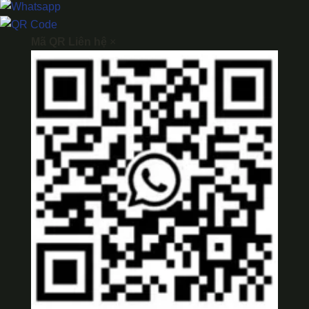
Mã QR Liên hệ
×