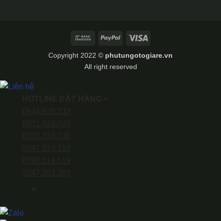
Bank
PayPal
Visa
Transfer
Copyright 2022 ©
phutungotogiare.vn
All right reserved
HOTLINE ĐẶT HÀNG
×
0944.628.333
0931.029.029
0705.738.738
0347.313.313
0792.519.519
0347.303.303
×