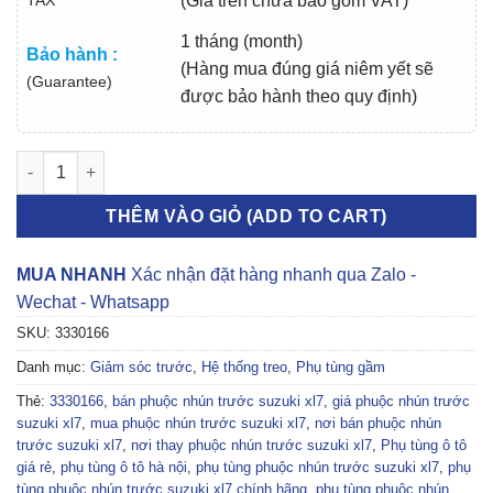
(Giá trên chưa bao gồm VAT)
1 tháng (month)
Bảo hành :
(Hàng mua đúng giá niêm yết sẽ
(Guarantee)
được bảo hành theo quy định)
PHUỘC NHÚN TRƯỚC SUZUKI XL7 2017-2023 | 3330166 số lượ
THÊM VÀO GIỎ (ADD TO CART)
MUA NHANH
Xác nhận đặt hàng nhanh qua Zalo -
Wechat - Whatsapp
SKU:
3330166
Danh mục:
Giảm sóc trước
,
Hệ thống treo
,
Phụ tùng gầm
Thẻ:
3330166
,
bán phuộc nhún trước suzuki xl7
,
giá phuộc nhún trước
suzuki xl7
,
mua phuộc nhún trước suzuki xl7
,
nơi bán phuộc nhún
trước suzuki xl7
,
nơi thay phuộc nhún trước suzuki xl7
,
Phụ tùng ô tô
giá rẻ
,
phụ tùng ô tô hà nội
,
phụ tùng phuộc nhún trước suzuki xl7
,
phụ
tùng phuộc nhún trước suzuki xl7 chính hãng
,
phụ tùng phuộc nhún