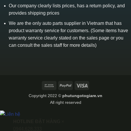
Our company clearly lists prices, has a return policy, and
provides shipping prices
We are the only auto parts supplier in Vietnam that has
product warranty service for customers. (Some items have
warranty service clearly stated on the sales page or you
can consult the sales staff for more details)
Bank
PayPal
Visa
Transfer
Copyright 2022 ©
phutungotogiare.vn
All right reserved
HOTLINE ĐẶT HÀNG
×
0944.628.333