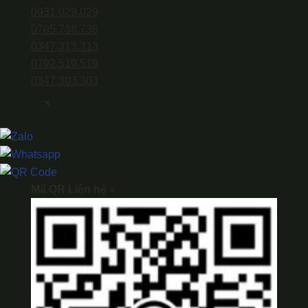
0931.029.029
0705.738.738
0347.313.313
0792.519.519
0347.303.303
×
Mã QR Liên hệ
×