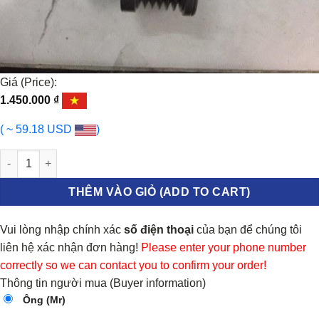
Giá (Price):
1.450.000
₫
( ~ 59.18 USD
)
PU LY MÁY PHÁT NISSAN TEANA số lượng
THÊM VÀO GIỎ (ADD TO CART)
Vui lòng nhập chính xác
số điện thoại
của bạn để chúng tôi
liên hệ xác nhận đơn hàng!
Please enter your phone number
correctly so we can contact you to confirm your order!
Thông tin người mua (Buyer information)
Ông (Mr)