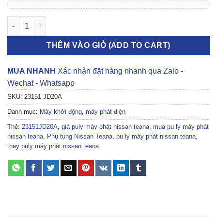
PU LY MÁY PHÁT NISSAN TEANA số lượng
THÊM VÀO GIỎ (ADD TO CART)
MUA NHANH
Xác nhận đặt hàng nhanh qua Zalo -
Wechat - Whatsapp
SKU:
23151 JD20A
Danh mục:
Máy khởi động, máy phát điện
Thẻ:
23151JD20A
,
giá puly máy phát nissan teana
,
mua pu ly máy phát
nissan teana
,
Phụ tùng Nissan Teana
,
pu ly máy phát nissan teana
,
thay puly máy phát nissan teana