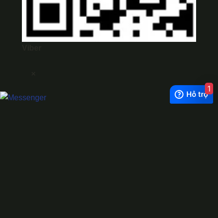
Viber
×
1
Exchange Rate
1 USD = 24.500 VNĐ