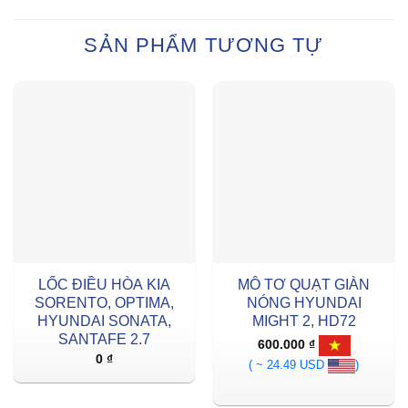
SẢN PHẨM TƯƠNG TỰ
LỐC ĐIỀU HÒA KIA
MÔ TƠ QUẠT GIÀN
SORENTO, OPTIMA,
NÓNG HYUNDAI
HYUNDAI SONATA,
MIGHT 2, HD72
SANTAFE 2.7
600.000
₫
0
₫
( ~ 24.49 USD
)