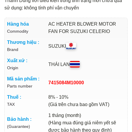
Thành Dũng với điều kiện trong tình trạng mới chưa qua
sử dụng: không tính phí vận chuyển
Hàng hóa
AC HEATER BLOWER MOTOR
Commodity
FAN FOR SUZUKI CELERIO
Thương hiệu :
SUZUKI
Brand
Xuất xứ :
THÁI LAN
Origin
Mã sản phẩm :
7415084M10000
Parts number
Thuế :
8% - 10%
TAX
(Giá trên chưa bao gồm VAT)
1 tháng (month)
Bảo hành :
(Hàng mua đúng giá niêm yết sẽ
(Guarantee)
được bảo hành theo quy định)