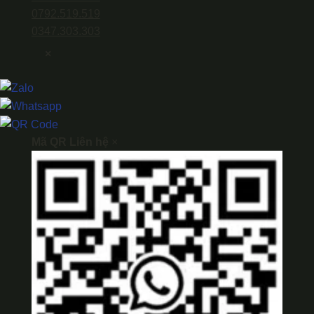
0792.519.519
0347.303.303
×
Mã QR Liên hệ
×