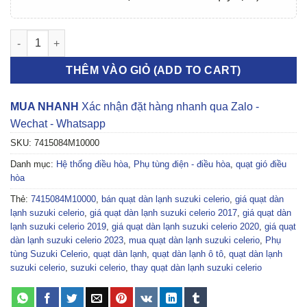
QUẠT DÀN LẠNH SUZUKI CELERIO 2017-2023 | 7415084M10000
THÊM VÀO GIỎ (ADD TO CART)
MUA NHANH
Xác nhận đặt hàng nhanh qua Zalo -
Wechat - Whatsapp
SKU:
7415084M10000
Danh mục:
Hệ thống điều hòa
,
Phụ tùng điện - điều hòa
,
quạt gió điều
hòa
Thẻ:
7415084M10000
,
bán quạt dàn lạnh suzuki celerio
,
giá quạt dàn
lạnh suzuki celerio
,
giá quạt dàn lạnh suzuki celerio 2017
,
giá quạt dàn
lạnh suzuki celerio 2019
,
giá quạt dàn lạnh suzuki celerio 2020
,
giá quạt
dàn lạnh suzuki celerio 2023
,
mua quạt dàn lạnh suzuki celerio
,
Phụ
tùng Suzuki Celerio
,
quạt dàn lạnh
,
quạt dàn lạnh ô tô
,
quạt dàn lạnh
suzuki celerio
,
suzuki celerio
,
thay quạt dàn lạnh suzuki celerio