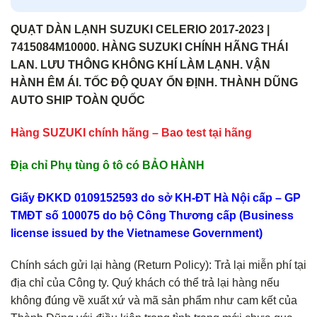
QUẠT DÀN LẠNH SUZUKI CELERIO 2017-2023 |
7415084M10000. HÀNG SUZUKI CHÍNH HÃNG THÁI
LAN. LƯU THÔNG KHÔNG KHÍ LÀM LẠNH. VẬN
HÀNH ÊM ÁI. TỐC ĐỘ QUAY ỔN ĐỊNH. THÀNH DŨNG
AUTO SHIP TOÀN QUỐC
Hàng SUZUKI chính hãng – Bao test tại hãng
Địa chỉ Phụ tùng ô tô có BẢO HÀNH
Giấy ĐKKD 0109152593 do sở KH-ĐT Hà Nội cấp – GP
TMĐT số 100075 do bộ Công Thương cấp (Business
license issued by the Vietnamese Government)
Chính sách gửi lại hàng (Return Policy): Trả lại miễn phí tại
địa chỉ của Công ty. Quý khách có thể trả lại hàng nếu
không đúng về xuất xứ và mã sản phẩm như cam kết của