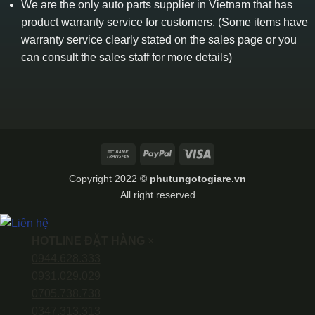
We are the only auto parts supplier in Vietnam that has
product warranty service for customers. (Some items have
warranty service clearly stated on the sales page or you
can consult the sales staff for more details)
Bank
PayPal
Visa
Transfer
Copyright 2022 ©
phutungotogiare.vn
All right reserved
HOTLINE ĐẶT HÀNG
×
0944.628.333
0931.029.029
0705.738.738
0347.313.313