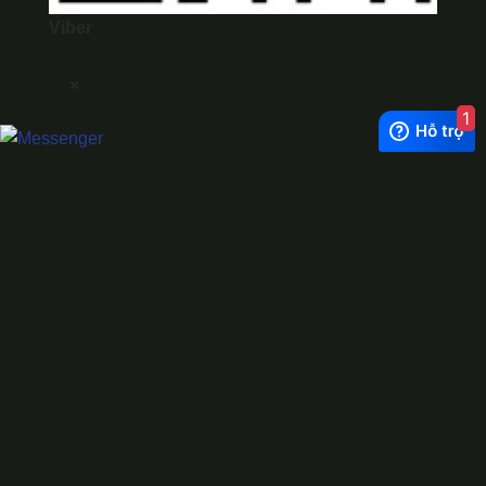
Viber
×
1
Exchange Rate
1 USD = 24.500 VNĐ