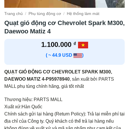
Trang chủ
/
Phụ tùng động cơ
/
Hệ thống làm mát
Quạt gió động cơ Chevrolet Spark M300,
Daewoo Matiz 4
1.100.000
₫
( ~ 44.9 USD
)
QUẠT GIÓ ĐỘNG CƠ CHEVROLET SPARK M300,
DAEWOO MATIZ 4-P95978940
, sản xuất bởi PARTS
MALL phụ tùng chính hãng, giá tốt nhất
Thương hiệu: PARTS MALL
Xuất xứ:Hàn Quốc
Chính sách gửi lại hàng (Return Policy): Trả lại miễn phí tại
địa chỉ của Công ty. Quý khách có thể trả lại hàng nếu
không đúng về xuất xứ và mã sản phẩm như cam kết của