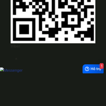
Viber
×
1
Exchange Rate
1 USD = 24.500 VNĐ