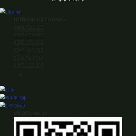
HOTLINE ĐẶT HÀNG
×
0944.628.333
0931.029.029
0705.738.738
0347.313.313
0792.519.519
0347.303.303
×
Mã QR Liên hệ
×