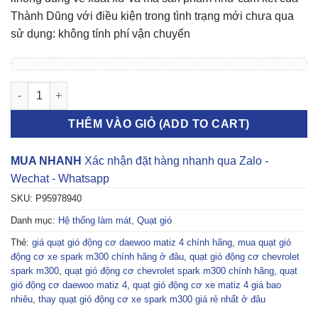
Thành Dũng với điều kiện trong tình trạng mới chưa qua
sử dụng: không tính phí vận chuyển
Quạt gió động cơ Chevrolet Spark M300, Daewoo Matiz 4 số l
THÊM VÀO GIỎ (ADD TO CART)
MUA NHANH
Xác nhận đặt hàng nhanh qua Zalo -
Wechat - Whatsapp
SKU:
P95978940
Danh mục:
Hệ thống làm mát
,
Quạt gió
Thẻ:
giá quạt gió động cơ daewoo matiz 4 chính hãng
,
mua quạt gió
động cơ xe spark m300 chính hãng ở đâu
,
quạt gió động cơ chevrolet
spark m300
,
quạt gió động cơ chevrolet spark m300 chính hãng
,
quạt
gió động cơ daewoo matiz 4
,
quạt gió động cơ xe matiz 4 giá bao
nhiêu
,
thay quạt gió động cơ xe spark m300 giá rẻ nhất ở đâu