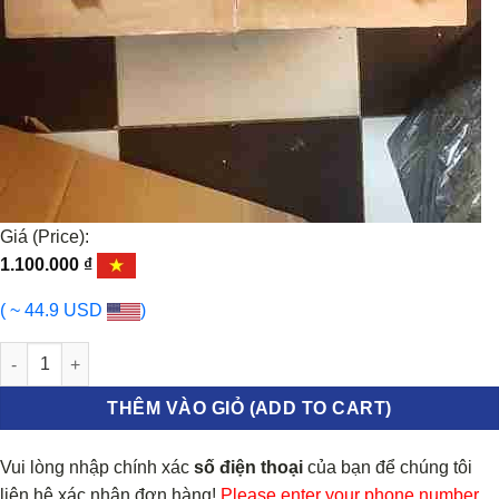
Giá (Price):
1.100.000
₫
( ~ 44.9 USD
)
Quạt gió động cơ Chevrolet Spark M300, Daewoo Matiz 4 số lượ
THÊM VÀO GIỎ (ADD TO CART)
Vui lòng nhập chính xác
số điện thoại
của bạn để chúng tôi
liên hệ xác nhận đơn hàng!
Please enter your phone number