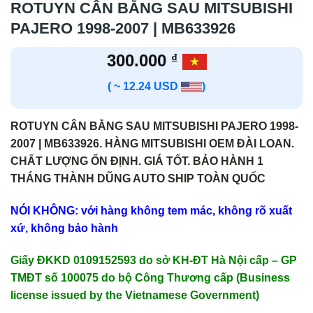
ROTUYN CÂN BẰNG SAU MITSUBISHI
PAJERO 1998-2007 | MB633926
300.000
₫
( ~ 12.24 USD
)
ROTUYN CÂN BẰNG SAU MITSUBISHI PAJERO 1998-
2007 | MB633926. HÀNG MITSUBISHI OEM ĐÀI LOAN.
CHẤT LƯỢNG ỔN ĐỊNH. GIÁ TỐT. BẢO HÀNH 1
THÁNG THÀNH DŨNG AUTO SHIP TOÀN QUỐC
NÓI KHÔNG: với hàng không tem mác, không rõ xuất
xứ, không bảo hành
Giấy ĐKKD 0109152593 do sở KH-ĐT Hà Nội cấp – GP
TMĐT số 100075 do bộ Công Thương cấp (Business
license issued by the Vietnamese Government)