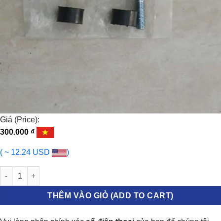
Giá (Price):
300.000
₫
( ~ 12.24 USD
)
ROTUYN CÂN BẰNG SAU MITSUBISHI PAJERO 1998-2007 | MB633
THÊM VÀO GIỎ (ADD TO CART)