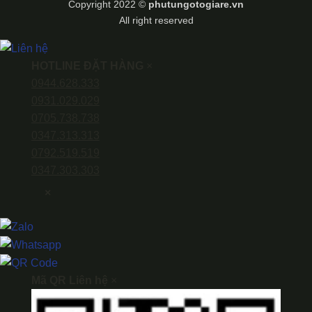
Copyright 2022 ©
phutungotogiare.vn
All right reserved
HOTLINE ĐẶT HÀNG
×
0944.628.333
0931.029.029
0705.738.738
0347.313.313
0792.519.519
0347.303.303
×
Mã QR Liên hệ
×