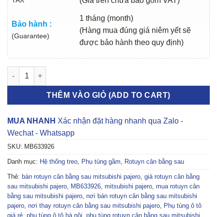
(Giá trên chưa bao gồm VAT)
1 tháng (month)
Bảo hành :
(Hàng mua đúng giá niêm yết sẽ
(Guarantee)
được bảo hành theo quy định)
ROTUYN CÂN BẰNG SAU MITSUBISHI PAJERO 1998-2007 | MB6
THÊM VÀO GIỎ (ADD TO CART)
MUA NHANH
Xác nhận đặt hàng nhanh qua Zalo -
Wechat - Whatsapp
SKU:
MB633926
Danh mục:
Hệ thống treo
,
Phụ tùng gầm
,
Rotuyn cân bằng sau
Thẻ:
bán rotuyn cân bằng sau mitsubishi pajero
,
giá rotuyn cân bằng
sau mitsubishi pajero
,
MB633926
,
mitsubishi pajero
,
mua rotuyn cân
bằng sau mitsubishi pajero
,
nơi bán rotuyn cân bằng sau mitsubishi
pajero
,
nơi thay rotuyn cân bằng sau mitsubishi pajero
,
Phụ tùng ô tô
giá rẻ
,
phụ tùng ô tô hà nội
,
phụ tùng rotuyn cân bằng sau mitsubishi