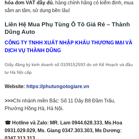
hóa đơn VAT đầy đủ
, hàng chính hãng có kiểm định, mua
sắm an tâm, sử dụng bền lâu!
Liên Hệ Mua Phụ Tùng Ô Tô Giá Rẻ – Thành
Dũng Auto
CÔNG TY TNHH XUẤT NHẬP KHẨU THƯƠNG MẠI VÀ
DỊCH VỤ THÀNH DŨNG
Giấy đăng ký kinh doanh số 0109152593 do sở Kế Hoạch và đầu
tư Hà Nội cấp
Website:
https://phutungotogiare.vn
>>>
Chi nhánh miền Bắc: Số 11 Dãy B8 Đầm Trấu,
Phường Hồng Hà, Hà Nội.
☎ Hotline và Zalo: MR. Lam 0944.628.333, Ms.Hoa
0931.029.029, Ms. Giang 0347.303.303, Ms Dương:
0347.313.313