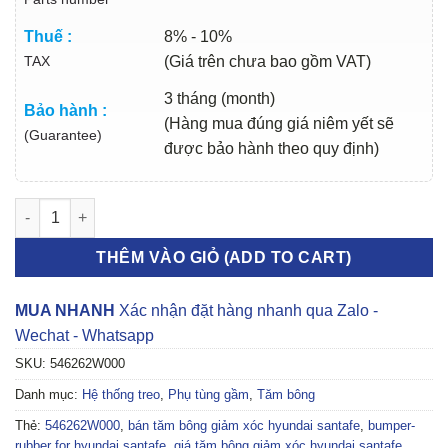
Thuế :
8% - 10%
TAX
(Giá trên chưa bao gồm VAT)
3 tháng (month)
Bảo hành :
(Hàng mua đúng giá niêm yết sẽ
(Guarantee)
được bảo hành theo quy định)
TĂM BÔNG GIẢM XÓC HYUNDAI SANTAFE 2013-2018 | 546262W
THÊM VÀO GIỎ (ADD TO CART)
MUA NHANH
Xác nhận đặt hàng nhanh qua Zalo -
Wechat - Whatsapp
SKU:
546262W000
Danh mục:
Hệ thống treo
,
Phụ tùng gầm
,
Tăm bông
Thẻ:
546262W000
,
bán tăm bông giảm xóc hyundai santafe
,
bumper-
rubber for hyundai santafe
,
giá tăm bông giảm xóc hyundai santafe
,