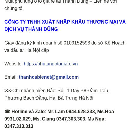
Mua phụ tùng ô tô giá rẻ tại Thành Dũng – Liên hệ với
chúng tôi
CÔNG TY TNHH XUẤT NHẬP KHẨU THƯƠNG MẠI VÀ
DỊCH VỤ THÀNH DŨNG
Giấy đăng ký kinh doanh số 0109152593 do sở Kế Hoạch
và đầu tư Hà Nội cấp
Website:
https://phutungotogiare.vn
Email:
thanhcablenet@gmail.com
>>>
Chi nhánh miền Bắc: Số 11 Dãy B8 Đầm Trấu,
Phường Bạch Đằng, Hai Bà Trưng Hà Nội
☎ Hotline và Zalo: Mr. Lam 0944.628.333, Ms.Hoa
0931.02.029, Ms. Giang 0347.303.303, Ms Nga:
0347.313.313