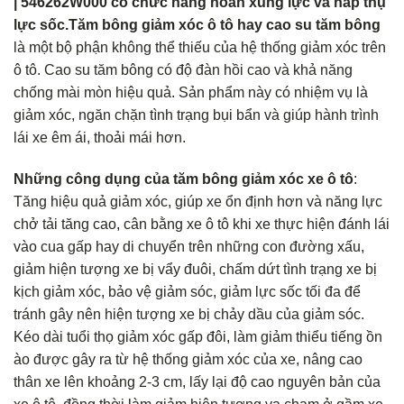
| 546262W000 có chức năng hoãn xung lực và hấp thụ
lực sốc.Tăm bông giảm xóc ô tô hay cao su tăm bông
là một bộ phận không thể thiếu của hệ thống giảm xóc trên
ô tô. Cao su tăm bông có độ đàn hồi cao và khả năng
chống mài mòn hiệu quả. Sản phẩm này có nhiệm vụ là
giảm xóc, ngăn chặn tình trạng bụi bẩn và giúp hành trình
lái xe êm ái, thoải mái hơn.
Những công dụng của tăm bông giảm xóc xe ô tô
:
Tăng hiệu quả giảm xóc, giúp xe ổn định hơn và năng lực
chở tải tăng cao, cân bằng xe ô tô khi xe thực hiện đánh lái
vào cua gấp hay di chuyển trên những con đường xấu,
giảm hiện tượng xe bị vẩy đuôi, chấm dứt tình trạng xe bị
kịch giảm xóc, bảo vệ giảm sóc, giảm lực sốc tối đa để
tránh gây nên hiện tượng xe bị chảy dầu của giảm sóc.
Kéo dài tuổi thọ giảm xóc gấp đôi, làm giảm thiểu tiếng ồn
ào được gây ra từ hệ thống giảm xóc của xe, nâng cao
thân xe lên khoảng 2-3 cm, lấy lại độ cao nguyên bản của