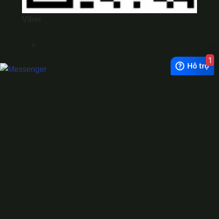
Viber
×
1
Exchange Rate
1 USD = 24.500 VNĐ