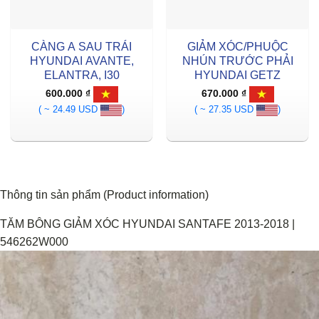
CÀNG A SAU TRÁI
GIẢM XÓC/PHUỘC
HYUNDAI AVANTE,
NHÚN TRƯỚC PHẢI
ELANTRA, I30
HYUNDAI GETZ
600.000
₫
670.000
₫
( ~ 24.49 USD
)
( ~ 27.35 USD
)
Thông tin sản phẩm (Product information)
TĂM BÔNG GIẢM XÓC HYUNDAI SANTAFE 2013-2018 |
546262W000