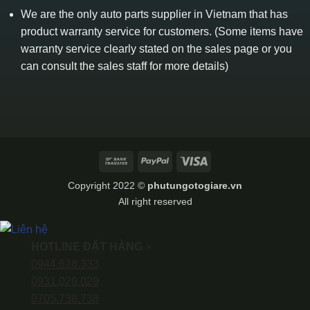
We are the only auto parts supplier in Vietnam that has
product warranty service for customers. (Some items have
warranty service clearly stated on the sales page or you
can consult the sales staff for more details)
Bank
PayPal
Visa
Transfer
Copyright 2022 ©
phutungotogiare.vn
All right reserved
HOTLINE ĐẶT HÀNG
×
0944.628.333
0931.029.029
0705.738.738