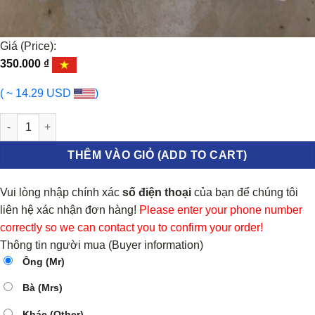
Giá (Price):
350.000
₫
( ~ 14.29 USD
)
TĂM BÔNG GIẢM XÓC HYUNDAI SANTAFE 2013-2018 | 546262W00
THÊM VÀO GIỎ (ADD TO CART)
Vui lòng nhập chính xác
số điện thoại
của bạn để chúng tôi
liên hệ xác nhận đơn hàng!
Please enter your phone number
correctly so we can contact you to confirm your order!
Thông tin người mua (Buyer information)
Ông (Mr)
Bà (Mrs)
Khác (Other)