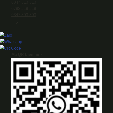
0347.313.313
0792.519.519
0347.303.303
×
Mã QR Liên hệ
×