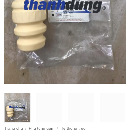
Trang chủ
/
Phụ tùng gầm
/
Hệ thống treo