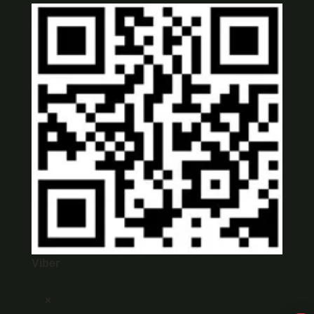
Viber
×