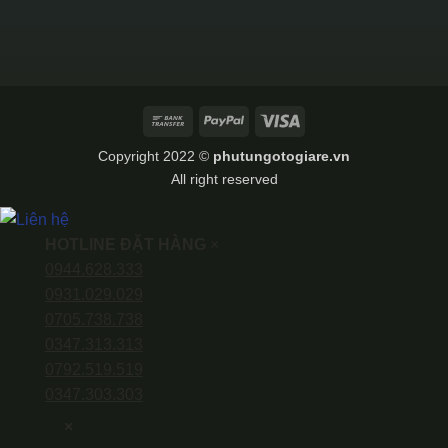
Bank
PayPal
Visa
Transfer
Copyright 2022 ©
phutungotogiare.vn
All right reserved
HOTLINE ĐẶT HÀNG
×
0944.628.333
0931.029.029
0705.738.738
0347.313.313
0792.519.519
0347.303.303
×