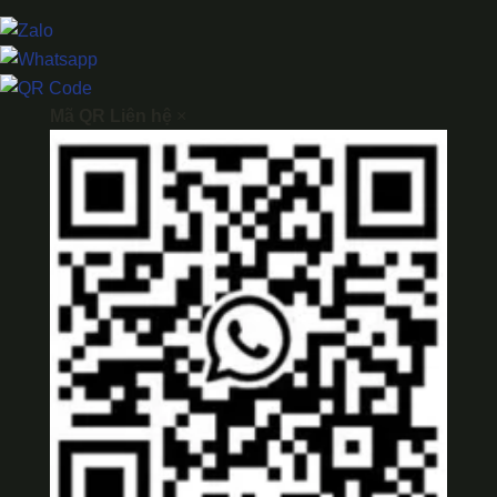
Mã QR Liên hệ
×