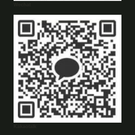
Wechat
Kakaotalk