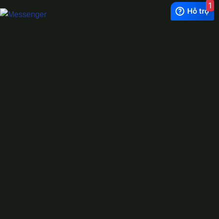
1
Exchange Rate
1 USD = 24.500 VNĐ
WhatsApp
0944628333