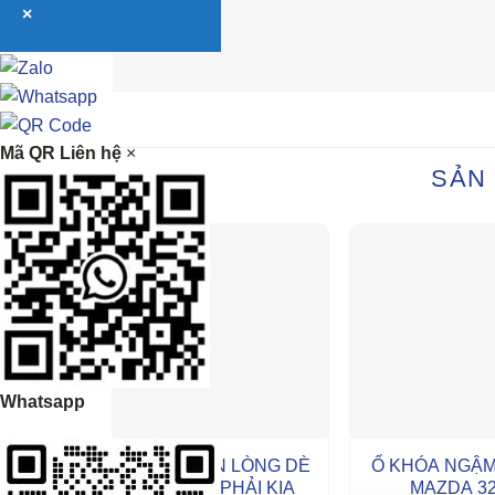
×
Mã QR Liên hệ
×
SẢN
Whatsapp
CHẮN BÙN LÒNG DÈ
Ổ KHÓA NGẬM
TRƯỚC PHẢI KIA
MAZDA 3