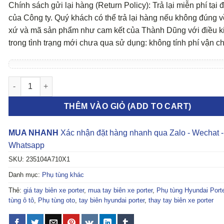
Chính sách gửi lại hàng (Return Policy): Trả lại miễn phí tại đ
của Công ty. Quý khách có thể trả lại hàng nếu không đúng v
xứ và mã sản phẩm như cam kết của Thành Dũng với điều k
trong tình trạng mới chưa qua sử dụng: không tính phí vận c
TAY BIÊN HYUNDAI PORTER 2 số lượng
THÊM VÀO GIỎ (ADD TO CART)
MUA NHANH
Xác nhận đặt hàng nhanh qua Zalo - Wechat -
Whatsapp
SKU:
235104A710X1
Danh mục:
Phụ tùng khác
Thẻ:
giá tay biên xe porter
,
mua tay biên xe porter
,
Phụ tùng Hyundai Porte
tùng ô tô
,
Phụ tùng oto
,
tay biên hyundai porter
,
thay tay biên xe porter