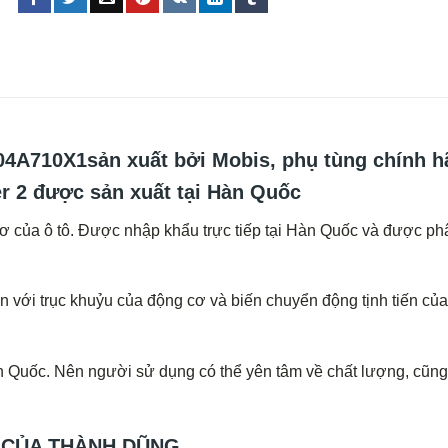
04A710X1
sản xuất bởi Mobis, phụ tùng chính h
er 2 được sản xuất tại Hàn Quốc
cơ của ô tô. Được nhập khẩu trực tiếp tại Hàn Quốc và được ph
on với trục khuỷu của động cơ và biến chuyển động tịnh tiến của
n Quốc. Nên người sử dụng có thể yên tâm về chất lượng, cũn
 CỦA THÀNH DŨNG