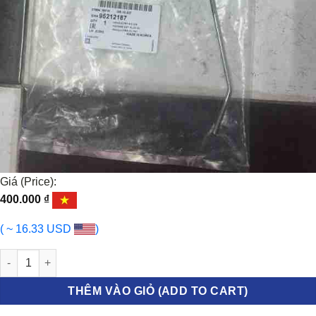
Giá (Price):
400.000
₫
( ~ 16.33 USD
)
Tay mở cửa ngoài Chevrolet Spark M300, Daewoo Matiz 4 số lượ
THÊM VÀO GIỎ (ADD TO CART)