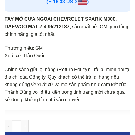
( ~ 16.33 USD
)
TAY MỞ CỬA NGOÀI CHEVROLET SPARK M300,
DAEWOO MATIZ 4-95212187
, sản xuất bởi GM, phụ tùng
chính hãng, giá tốt nhất
Thương hiệu: GM
Xuất xứ: Hàn Quốc
Chính sách gửi lại hàng (Return Policy): Trả lại miễn phí tại
địa chỉ của Công ty. Quý khách có thể trả lại hàng nếu
không đúng về xuất xứ và mã sản phẩm như cam kết của
Thành Dũng với điều kiện trong tình trạng mới chưa qua
sử dụng: không tính phí vận chuyển
Tay mở cửa ngoài Chevrolet Spark M300, Daewoo Matiz 4 số l