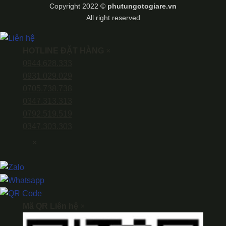
Copyright 2022 ©
phutungotogiare.vn
All right reserved
HOTLINE ĐẶT HÀNG
×
0944.628.333
0931.029.029
0705.738.738
0347.313.313
0792.519.519
0347.303.303
×
Mã QR Liên hệ
×