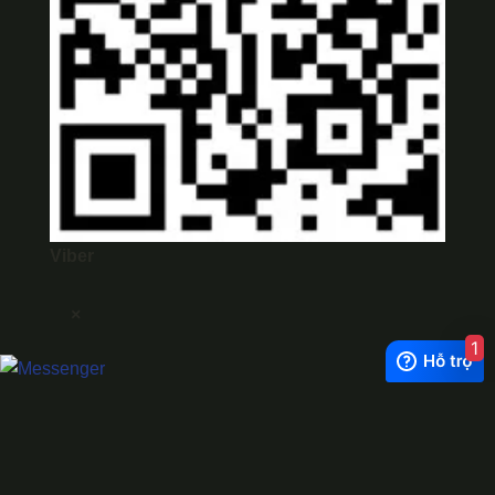
Viber
×
1
Exchange Rate