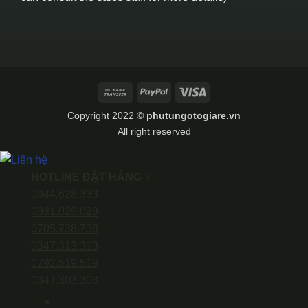
Bank
PayPal
Visa
Transfer
Copyright 2022 ©
phutungotogiare.vn
All right reserved
HOTLINE ĐẶT HÀNG
×
0944.628.333
0931.029.029
0705.738.738
0347.313.313
0792.519.519
0347.303.303
×