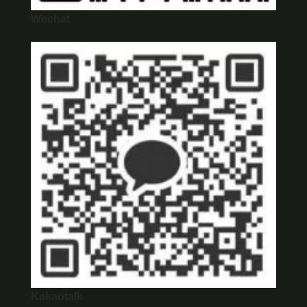
Wechat
Kakaotalk