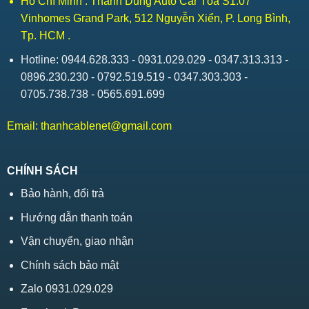
Hồ Chí Minh : Thành Dũng Auto Car Tòa S1.07
Vinhomes Grand Park, 512 Nguyễn Xiển, P. Long Bình,
Tp. HCM .
Hotline: 0944.628.333 - 0931.029.029 - 0347.313.313 -
0896.230.230 - 0792.519.519 - 0347.303.303 -
0705.738.738 - 0565.691.699
Email:
thanhcablenet@gmail.com
CHÍNH SÁCH
Bảo hành, đổi trả
Hướng dẫn thanh toán
Vận chuyển, giao nhận
Chính sách bảo mật
Zalo 0931.029.029