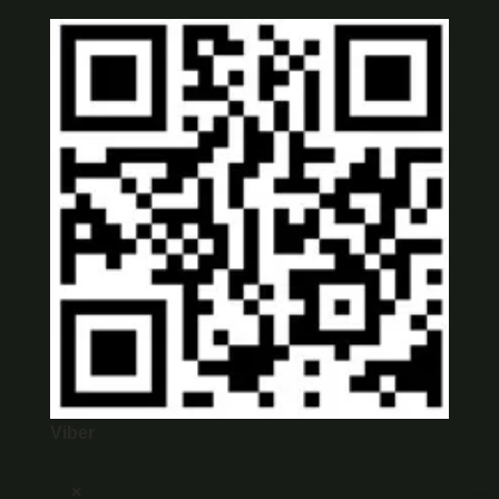
Viber
×