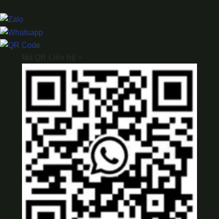
Mã QR Liên hệ
×