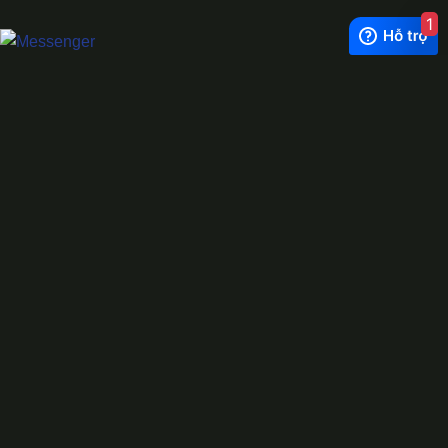
1
Exchange Rate
1 USD = 24.500 VNĐ
WhatsApp
0944628333