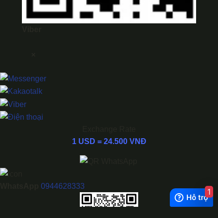
Viber
×
Exchange Rate
1 USD = 24.500 VNĐ
WhatsApp
0944628333
1