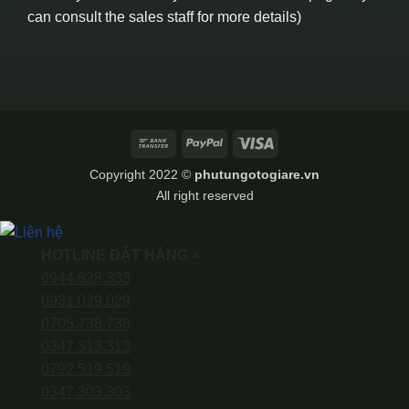
can consult the sales staff for more details)
Bank
PayPal
Visa
Transfer
Copyright 2022 ©
phutungotogiare.vn
All right reserved
HOTLINE ĐẶT HÀNG
×
0944.628.333
0931.029.029
0705.738.738
0347.313.313
0792.519.519
0347.303.303