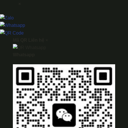
×
Mã QR Liên hệ
×
Whatsapp