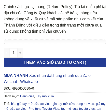
Chính sách gửi lại hàng (Return Policy): Trả lại miễn phí tại
địa chỉ của Công ty. Quý khách có thể trả lại hàng nếu
không đúng về xuất xứ và mã sản phẩm như cam kết của
Thành Dũng với điều kiện trong tình trạng mới chưa qua
sử dụng: không tính phí vận chuyển
Tay mở cửa trong Toyota Vios số lượng
THÊM VÀO GIỎ (ADD TO CART)
MUA NHANH
Xác nhận đặt hàng nhanh qua Zalo -
Wechat - Whatsapp
SKU:
692060D330A0
Danh mục:
Cánh cửa
,
Tay mở cửa
Thẻ:
báo giá tay mở cửa xe vios
,
giá tay mở cửa trong xe vios
,
giá tay
mở cửa xe vios
,
Phụ tùng Toyota Vios
,
tay mở cửa toyota vios
,
tay