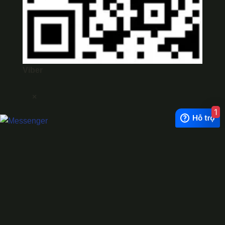
Viber
×
1
Exchange Rate
1 USD = 24.500 VNĐ