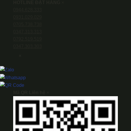
HOTLINE ĐẶT HÀNG
×
0944.628.333
0931.029.029
0705.738.738
0347.313.313
0792.519.519
0347.303.303
×
Mã QR Liên hệ
×