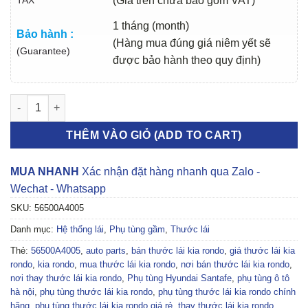
(Giá trên chưa bao gồm VAT)
1 tháng (month)
Bảo hành :
(Hàng mua đúng giá niêm yết sẽ
(Guarantee)
được bảo hành theo quy định)
THƯỚC LÁI KIA RONDO 2014 | 56500A4005 số lượng
THÊM VÀO GIỎ (ADD TO CART)
MUA NHANH
Xác nhận đặt hàng nhanh qua Zalo -
Wechat - Whatsapp
SKU:
56500A4005
Danh mục:
Hệ thống lái
,
Phụ tùng gầm
,
Thước lái
Thẻ:
56500A4005
,
auto parts
,
bán thước lái kia rondo
,
giá thước lái kia
rondo
,
kia rondo
,
mua thước lái kia rondo
,
nơi bán thước lái kia rondo
,
nơi thay thước lái kia rondo
,
Phụ tùng Hyundai Santafe
,
phụ tùng ô tô
hà nội
,
phụ tùng thước lái kia rondo
,
phụ tùng thước lái kia rondo chính
hãng
,
phụ tùng thước lái kia rondo giá rẻ
,
thay thước lái kia rondo
,