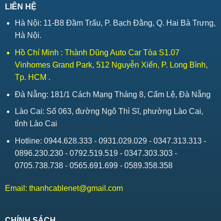
LIÊN HỆ
Hà Nội: 11-B8 Đầm Trấu, P. Bạch Đằng, Q. Hai Bà Trưng,
Hà Nội.
Hồ Chí Minh : Thành Dũng Auto Car Tòa S1.07
Vinhomes Grand Park, 512 Nguyễn Xiển, P. Long Bình,
Tp. HCM .
Đà Nẵng: 181/1 Cách Mạng Tháng 8, Cẩm Lệ, Đà Nẵng
Lào Cai: Số 063, đường Ngô Thì Sĩ, phường Lào Cai,
tỉnh Lào Cai
Hotline: 0944.628.333 - 0931.029.029 - 0347.313.313 -
0896.230.230 - 0792.519.519 - 0347.303.303 -
0705.738.738 - 0565.691.699 - 0589.358.358
Email:
thanhcablenet@gmail.com
CHÍNH SÁCH