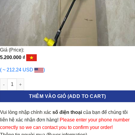
Giá (Price):
5.200.000
₫
( ~ 212.24 USD
)
THƯỚC LÁI KIA RONDO 2014 | 56500A4005 số lượng
THÊM VÀO GIỎ (ADD TO CART)
Vui lòng nhập chính xác
số điện thoại
của bạn để chúng tôi
liên hệ xác nhận đơn hàng!
Please enter your phone number
correctly so we can contact you to confirm your order!
Thông tin người mua (Buyer information)