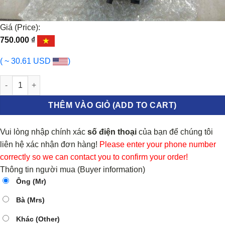
Giá (Price):
750.000
₫
( ~ 30.61 USD
)
TIẾP ĐIỂM VÔ LĂNG KIA CERATO 2008-2013 | 934902K200 số lượ
THÊM VÀO GIỎ (ADD TO CART)
Vui lòng nhập chính xác
số điện thoại
của bạn để chúng tôi
liên hệ xác nhận đơn hàng!
Please enter your phone number
correctly so we can contact you to confirm your order!
Thông tin người mua (Buyer information)
Ông (Mr)
Bà (Mrs)
Khác (Other)