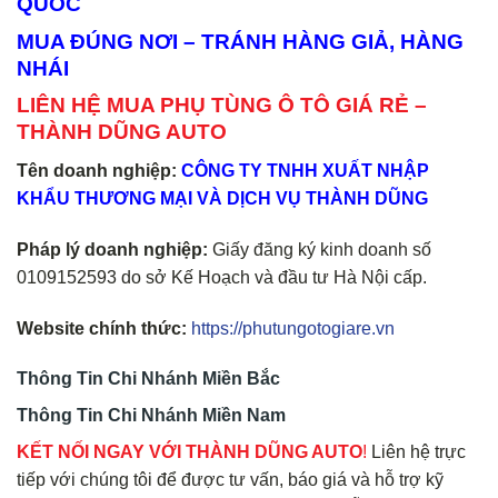
QUỐC
MUA ĐÚNG NƠI – TRÁNH HÀNG GIẢ, HÀNG
NHÁI
LIÊN HỆ MUA PHỤ TÙNG Ô TÔ GIÁ RẺ –
THÀNH DŨNG AUTO
Tên doanh nghiệp:
CÔNG TY TNHH XUẤT NHẬP
KHẨU THƯƠNG MẠI VÀ DỊCH VỤ THÀNH DŨNG
Pháp lý doanh nghiệp:
Giấy đăng ký kinh doanh số
0109152593 do sở Kế Hoạch và đầu tư Hà Nội cấp.
Website chính thức:
https://phutungotogiare.vn
Thông Tin Chi Nhánh Miền Bắc
Thông Tin Chi Nhánh Miền Nam
KẾT NỐI NGAY VỚI THÀNH DŨNG AUTO
!
Liên hệ trực
tiếp với chúng tôi để được tư vấn, báo giá và hỗ trợ kỹ