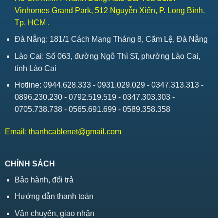
Vinhomes Grand Park, 512 Nguyễn Xiển, P. Long Bình,
Tp. HCM .
Đà Nẵng: 181/1 Cách Mạng Tháng 8, Cẩm Lệ, Đà Nẵng
Lào Cai: Số 063, đường Ngô Thì Sĩ, phường Lào Cai,
tỉnh Lào Cai
Hotline: 0944.628.333 - 0931.029.029 - 0347.313.313 -
0896.230.230 - 0792.519.519 - 0347.303.303 -
0705.738.738 - 0565.691.699 - 0589.358.358
Email:
thanhcablenet@gmail.com
CHÍNH SÁCH
Bảo hành, đổi trả
Hướng dẫn thanh toán
Vận chuyển, giao nhận