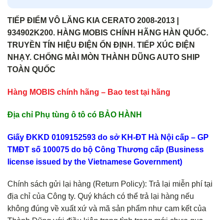
TIẾP ĐIỂM VÔ LĂNG KIA CERATO 2008-2013 |
934902K200. HÀNG MOBIS CHÍNH HÃNG HÀN QUỐC.
TRUYỀN TÍN HIỆU ĐIỆN ỔN ĐỊNH. TIẾP XÚC ĐIỆN
NHẠY. CHỐNG MÀI MÒN THÀNH DŨNG AUTO SHIP
TOÀN QUỐC
Hàng MOBIS chính hãng – Bao test tại hãng
Địa chỉ Phụ tùng ô tô có BẢO HÀNH
Giấy ĐKKD 0109152593 do sở KH-ĐT Hà Nội cấp – GP
TMĐT số 100075 do bộ Công Thương cấp (Business
license issued by the Vietnamese Government)
Chính sách gửi lại hàng (Return Policy): Trả lại miễn phí tại
địa chỉ của Công ty. Quý khách có thể trả lại hàng nếu
không đúng về xuất xứ và mã sản phẩm như cam kết của