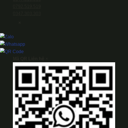
0792.519.519
0347.303.303
×
Mã QR Liên hệ
×