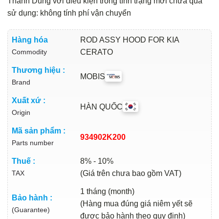
Thành Dũng với điều kiện trong tình trạng mới chưa qua
sử dụng: không tính phí vận chuyển
Hàng hóa
ROD ASSY HOOD FOR KIA
Commodity
CERATO
Thương hiệu :
MOBIS
Brand
Xuất xứ :
HÀN QUỐC
Origin
Mã sản phẩm :
934902K200
Parts number
Thuế :
8% - 10%
TAX
(Giá trên chưa bao gồm VAT)
1 tháng (month)
Bảo hành :
(Hàng mua đúng giá niêm yết sẽ
(Guarantee)
được bảo hành theo quy định)