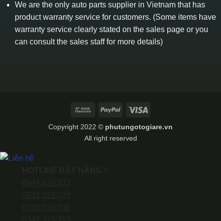
We are the only auto parts supplier in Vietnam that has
product warranty service for customers. (Some items have
warranty service clearly stated on the sales page or you
can consult the sales staff for more details)
Bank
PayPal
Visa
Transfer
Copyright 2022 ©
phutungotogiare.vn
All right reserved
HOTLINE ĐẶT HÀNG
×
0944.628.333
0931.029.029
0705.738.738
0347.313.313