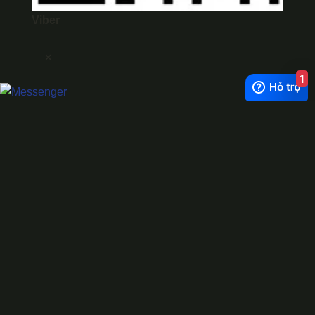
Viber
×
1
Exchange Rate
1 USD = 24.500 VNĐ