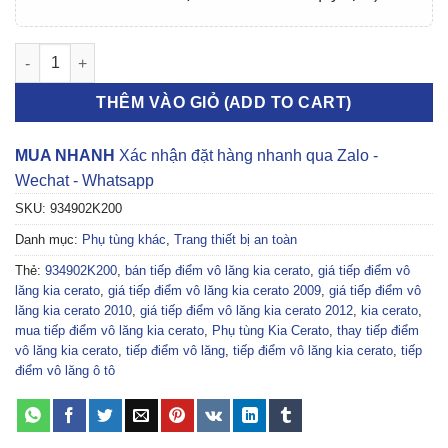
TIẾP ĐIỂM VÔ LĂNG KIA CERATO 2008-2013 | 934902K200 số l
THÊM VÀO GIỎ (ADD TO CART)
MUA NHANH
Xác nhận đặt hàng nhanh qua Zalo -
Wechat - Whatsapp
SKU:
934902K200
Danh mục:
Phụ tùng khác
,
Trang thiết bị an toàn
Thẻ:
934902K200
,
bán tiếp điểm vô lăng kia cerato
,
giá tiếp điểm vô
lăng kia cerato
,
giá tiếp điểm vô lăng kia cerato 2009
,
giá tiếp điểm vô
lăng kia cerato 2010
,
giá tiếp điểm vô lăng kia cerato 2012
,
kia cerato
,
mua tiếp điểm vô lăng kia cerato
,
Phụ tùng Kia Cerato
,
thay tiếp điểm
vô lăng kia cerato
,
tiếp điểm vô lăng
,
tiếp điểm vô lăng kia cerato
,
tiếp
điểm vô lăng ô tô