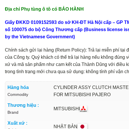
Địa chỉ Phụ tùng ô tô có BẢO HÀNH
Giấy ĐKKD 0109152593 do sở KH-ĐT Hà Nội cấp – GP 
số 100075 do bộ Công Thương cấp (Business license is
by the Vietnamese Government)
Chính sách gửi lại hàng (Return Policy): Trả lại miễn phí tại đ
của Công ty. Quý khách có thể trả lại hàng nếu không đúng v
xứ và mã sản phẩm như cam kết của Thành Dũng với điều k
trong tình trạng mới chưa qua sử dụng: không tính phí vận c
Hàng hóa
CYLINDER ASSY CLUTCH MAST
Commodity
FOR MITSUBISHI PAJERO
Thương hiệu :
MITSUBISHI
Brand
Xuất xứ :
NHẬT BẢN