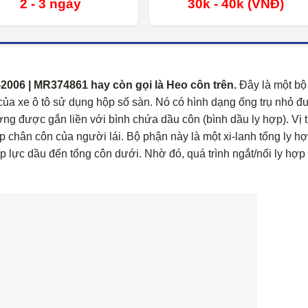
2 - 3 ngày
30k - 40k (VNĐ)
06 | MR374861 hay còn gọi là Heo côn trên.
Đây là một bộ
) của xe ô tô sử dụng hộp số sàn. Nó có hình dạng ống trụ nhỏ 
ờng được gắn liền với bình chứa dầu côn (bình dầu ly hợp). Vị t
ạp chân côn của người lái. Bộ phận này là một xi-lanh tổng ly h
p lực dầu đến tổng côn dưới. Nhờ đó, quá trình ngắt/nối ly hợp