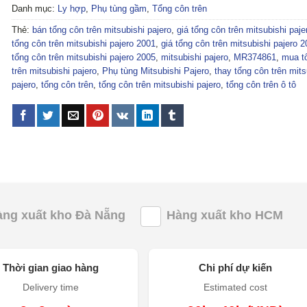
Danh mục:
Ly hợp
,
Phụ tùng gầm
,
Tổng côn trên
Thẻ:
bán tổng côn trên mitsubishi pajero
,
giá tổng côn trên mitsubishi paje
tổng côn trên mitsubishi pajero 2001
,
giá tổng côn trên mitsubishi pajero 
tổng côn trên mitsubishi pajero 2005
,
mitsubishi pajero
,
MR374861
,
mua t
trên mitsubishi pajero
,
Phụ tùng Mitsubishi Pajero
,
thay tổng côn trên mits
pajero
,
tổng côn trên
,
tổng côn trên mitsubishi pajero
,
tổng côn trên ô tô
àng xuất kho Đà Nẵng
Hàng xuất kho HCM
Thời gian giao hàng
Chi phí dự kiến
Delivery time
Estimated cost