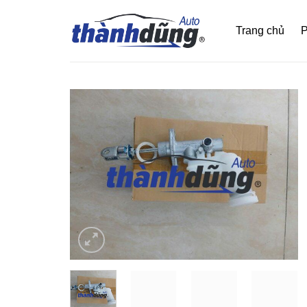
Bỏ
qua
Trang chủ
P
nội
dung