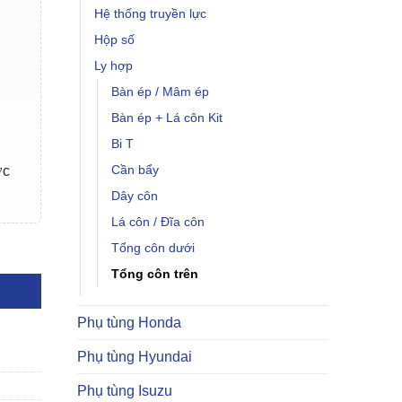
Hệ thống truyền lực
Hộp số
Ly hợp
Bàn ép / Mâm ép
Bàn ép + Lá côn Kit
Bi T
Cần bẩy
ợc
Dây côn
Lá côn / Đĩa côn
ố lượng
Tổng côn dưới
Tổng côn trên
Phụ tùng Honda
Phụ tùng Hyundai
Phụ tùng Isuzu