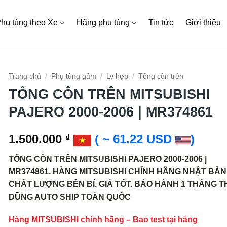
hụ tùng theo Xe
Hãng phụ tùng
Tin tức
Giới thiệu
Trang chủ
/
Phụ tùng gầm
/
Ly hợp
/
Tổng côn trên
TỔNG CÔN TRÊN MITSUBISHI
PAJERO 2000-2006 | MR374861
1.500.000
( ~ 61.22 USD
)
₫
TỔNG CÔN TRÊN MITSUBISHI PAJERO 2000-2006 |
MR374861. HÀNG MITSUBISHI CHÍNH HÃNG NHẬT BẢN
CHẤT LƯỢNG BỀN BỈ. GIÁ TỐT. BẢO HÀNH 1 THÁNG 
DŨNG AUTO SHIP TOÀN QUỐC
Hàng MITSUBISHI chính hãng – Bao test tại hãng