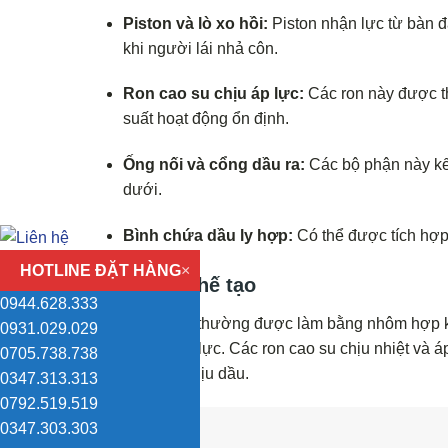
Piston và lò xo hồi:
Piston nhận lực từ bàn đ
khi người lái nhả côn.
Ron cao su chịu áp lực:
Các ron này được th
suất hoạt động ổn định.
Ống nối và cổng dầu ra:
Các bộ phận này kết
dưới.
Bình chứa dầu ly hợp:
Có thể được tích hợp
HOTLINE ĐẶT HÀNG
×
Vật liệu chế tạo
0944.628.333
Heo côn trên thường được làm bằng nhôm hợp ki
0931.029.029
năng chịu áp lực. Các ron cao su chịu nhiệt và 
0705.738.738
nhựa trong chịu dầu.
0347.313.313
0792.519.519
0347.303.303