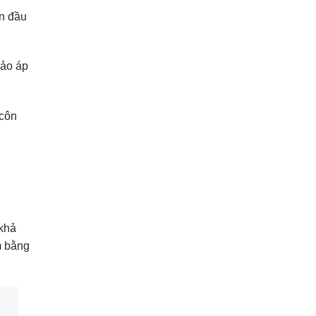
an đầu
bảo áp
 côn
 khả
m bằng