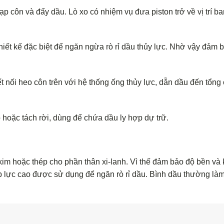
ạp côn và đẩy dầu. Lò xo có nhiệm vụ đưa piston trở về vị trí b
iết kế đặc biệt để ngăn ngừa rò rỉ dầu thủy lực. Nhờ vậy đảm 
 nối heo côn trên với hệ thống ống thủy lực, dẫn dầu đến tổng
 hoặc tách rời, dùng để chứa dầu ly hợp dự trữ.
m hoặc thép cho phần thân xi-lanh. Vì thế đảm bảo độ bền và
áp lực cao được sử dụng để ngăn rò rỉ dầu. Bình dầu thường là