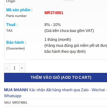
Origin
Mã sản phẩm :
MR374861
Parts number
Thuế :
8% - 10%
TAX
(Giá trên chưa bao gồm VAT)
1 tháng (month)
Bảo hành :
(Hàng mua đúng giá niêm yết sẽ đư
(Guarantee)
bảo hành theo quy định)
TỔNG CÔN TRÊN MITSUBISHI PAJERO 2000-2006 | MR374861 s
THÊM VÀO GIỎ (ADD TO CART)
MUA NHANH
Xác nhận đặt hàng nhanh qua Zalo - Wechat -
Whatsapp
SKU:
MR374861