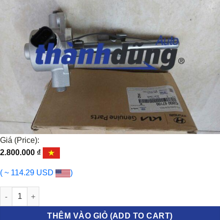
Giá (Price):
2.800.000
₫
( ~ 114.29 USD
)
TRỢ LỰC ĐI SỐ KIA K2700 2017-2023 | 4380047100 số lượng
THÊM VÀO GIỎ (ADD TO CART)