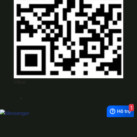
Viber
×
1