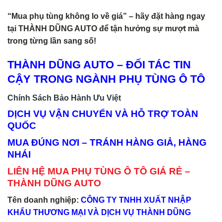
“Mua phụ tùng không lo về giá” – hãy đặt hàng ngay
tại THÀNH DŨNG AUTO để tận hưởng sự mượt mà
trong từng lần sang số!
THÀNH DŨNG AUTO – ĐỐI TÁC TIN
CẬY TRONG NGÀNH PHỤ TÙNG Ô TÔ
Chính Sách Bảo Hành Ưu Việt
DỊCH VỤ VẬN CHUYỂN VÀ HỖ TRỢ TOÀN
QUỐC
MUA ĐÚNG NƠI – TRÁNH HÀNG GIẢ, HÀNG
NHÁI
LIÊN HỆ MUA PHỤ TÙNG Ô TÔ GIÁ RẺ –
THÀNH DŨNG AUTO
Tên doanh nghiệp:
CÔNG TY TNHH XUẤT NHẬP
KHẨU THƯƠNG MẠI VÀ DỊCH VỤ THÀNH DŨNG