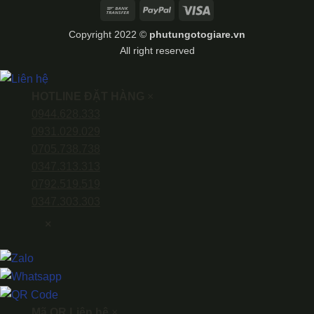
Bank
PayPal
Visa
Transfer
Copyright 2022 ©
phutungotogiare.vn
All right reserved
HOTLINE ĐẶT HÀNG
×
0944.628.333
0931.029.029
0705.738.738
0347.313.313
0792.519.519
0347.303.303
×
Mã QR Liên hệ
×