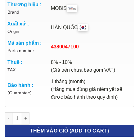
Thương hiệu :
MOBIS
Brand
Xuất xứ :
HÀN QUỐC
Origin
Mã sản phẩm :
4380047100
Parts number
Thuế :
8% - 10%
TAX
(Giá trên chưa bao gồm VAT)
1 tháng (month)
Bảo hành :
(Hàng mua đúng giá niêm yết sẽ
(Guarantee)
được bảo hành theo quy định)
TRỢ LỰC ĐI SỐ KIA K2700 2017-2023 | 4380047100 số lượng
THÊM VÀO GIỎ (ADD TO CART)